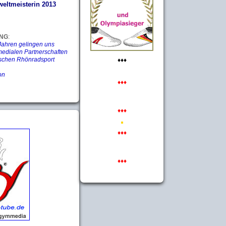
eltmeisterin 2013
NG
:
 Jahren gelingen uns
medialen Partnerschaften
schen Rhönradsport
♦♦♦
on
♦♦♦
♦♦♦
♦♦♦
♦♦♦