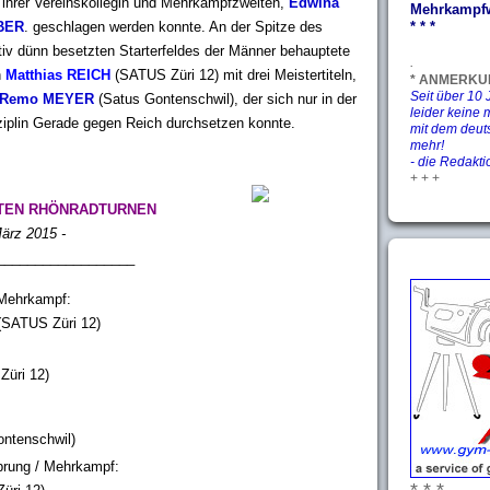
 ihrer Vereinskollegin und Mehrkampfzweiten,
Edwina
Mehrkampfw
* * *
BER
. geschlagen werden konnte. An der Spitze des
ativ dünn besetzten Starterfeldes der Männer behauptete
.
h
Matthias REICH
(SATUS Züri 12) mit drei Meistertiteln,
* ANMERKU
Seit über 10
Remo MEYER
(Satus Gontenschwil), der sich nur in der
leider keine 
ziplin Gerade gegen Reich durchsetzen konnte.
mit dem deut
mehr!
- die Redakti
+ + +
TEN RHÖNRADTURNEN
ärz 2015 -
__________________
/Mehrkampf:
SATUS Züri 12)
üri 12)
ntenschwil)
prung / Mehrkampf: