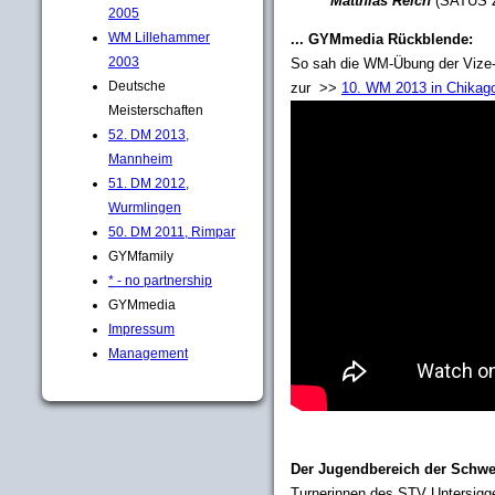
Matthias Reich
(SATUS Z
2005
WM Lillehammer
... GYMmedia Rückblende:
2003
So sah die WM-Übung der Vize
Deutsche
zur >>
10. WM 2013 in Chikag
Meisterschaften
52. DM 2013,
Mannheim
51. DM 2012,
Wurmlingen
50. DM 2011, Rimpar
GYMfamily
* - no partnership
GYMmedia
Impressum
Management
Der Jugendbereich
der Schwe
Turnerinnen des STV Untersigge