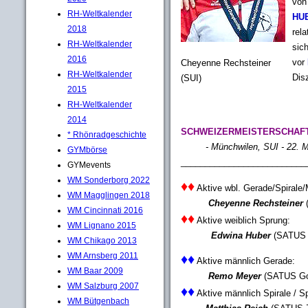
von
RH-Weltkalender
HU
2018
rel
RH-Weltkalender
sic
2016
vor
Cheyenne Rechsteiner
RH-Weltkalender
Dis
(SUI)
2015
RH-Weltkalender
2014
SCHWEIZERMEISTERSCHAF
* Rhönradgeschichte
- Münchwilen, SUI - 22. M
GYMbörse
__________________________
GYMevents
WM Sonderborg 2022
♦♦
Aktive wbl. Gerade/Spirale
WM Magglingen 2018
Cheyenne Rechsteiner
(
WM Cincinnati 2016
♦♦
Aktive weiblich Sprung:
WM Lignano 2015
Edwina Huber
(SATUS Z
WM Chikago 2013
WM Arnsberg 2011
♦♦
Aktive männlich Gerade:
WM Baar 2009
Remo Meyer
(SATUS Go
WM Salzburg 2007
♦♦
Aktive männlich Spirale / S
WM Bütgenbach