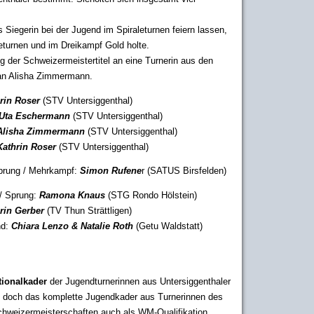
Siegerin bei der Jugend im Spiraleturnen feiern lassen,
turnen und im Dreikampf Gold holte.
ng der Schweizermeistertitel an eine Turnerin aus den
an Alisha Zimmermann.
rin Roser
(STV Untersiggenthal)
Uta Eschermann
(STV Untersiggenthal)
Alisha Zimmermann
(STV Untersiggenthal)
Kathrin Roser
(STV Untersiggenthal)
prung / Mehrkampf:
Simon Rufene
r (SATUS Birsfelden)
 / Sprung:
Ramona Knaus
(STG Rondo Hölstein)
rin Gerber
(TV Thun Strättligen)
nd:
Chiara Lenzo & Natalie Roth
(Getu Waldstatt)
tionalkader
der Jugendturnerinnen aus Untersiggenthaler
t doch das komplette Jugendkader aus Turnerinnen des
chweizermeisterschaften auch als WM-Qualifikation