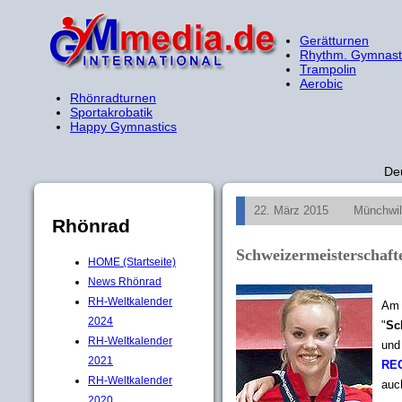
Gerätturnen
Rhythm. Gymnast
Trampolin
Aerobic
Rhönradturnen
Sportakrobatik
Happy Gymnastics
De
22. März 2015
Münchwi
Rhönrad
Schweizermeisterschaf
HOME (Startseite)
News Rhönrad
RH-Weltkalender
Am 
2024
"
Sc
RH-Weltkalender
und 
2021
RE
RH-Weltkalender
auc
2020