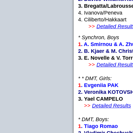
3. Bregatta/Labrous
4. Ivanova/Peneva
4. Ciliberto/Hakkaa
>>
Detailed Result
* Synchron, Boys
1
. A. Smirnou & A.
2. B. Kjaer & M. Chri
3. E. Novelle & V. T
>>
Detailed Result
* * DMT, Girls:
1
. Evgeniia PA
2. Veronika KOTOVSH
3. Yael CAMPEL
>>
Detailed Results
* DMT, Boys:
1
. Tiago Romao 
2. Vladimir Chechus