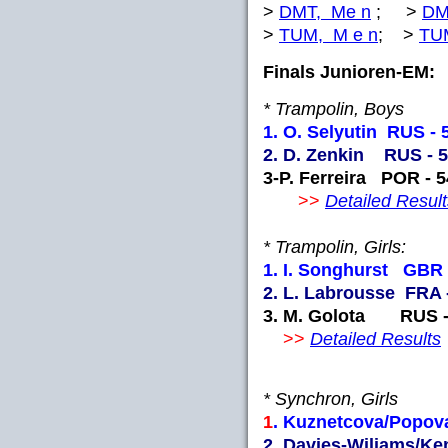
>
DMT, Me n
; >
DM
>
TUM, M e n
; >
TU
Finals Junioren-EM:
* Trampolin, Boys
1. O. Selyutin RUS - 
2. D. Zenkin RUS - 5
3-P. Ferreira POR - 5
>>
Detailed Result
* Trampolin, Girls:
1. I. Songhurst GBR 
2. L. Labrousse FRA 
3. M. Golota RUS -
>>
Detailed Results
* Synchron, Girls
1
. Kuznetcova/Popo
2. Davies-Wiliams/Ke