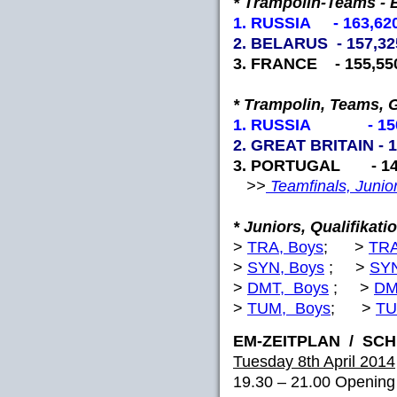
* Trampolin-Teams - 
1. RUSSIA - 163,62
2. BELARUS - 157,32
3. FRANCE - 155,55
* Trampolin, Teams, G
1. RUSSIA - 150
2. GREAT BRITAIN - 1
3. PORTUGAL - 14
>>
Teamfinals, Junio
* Juniors, Qualifikati
>
TRA, Boys
; >
TRA
>
SYN, Boys
; >
SYN
>
DMT, Boys
; >
DM
>
TUM, Boys
; >
TU
EM-ZEITPLAN / SC
Tuesday 8th April 2014
19.30 – 21.00 Openin