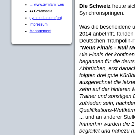
→ www.gymfamily.eu
Die Schweiz
freute si
♦♦ GYMmedia
Synchronspringen.
gymmedia.com (en)
Impressum
Was die bescheidene u
Management
2014 anbetrifft, fande
Deutschen Trampolin-F
"Neun Finals - Null M
Die Finals der kontine
begannen für die deuts
Abbrüchen, erst danach
folgten drei gute Kür
ausgerechnet die letzt
zehn auf der hinteren 
Trainer und sonstigen 
zufrieden sein, nachde
Qualifikations-Wettkämp
... und an anderer Stell
Immerhin wurden die 16
begleitet und nahezu r