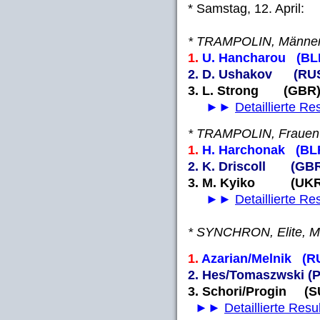
* Samstag, 12. April:
* TRAMPOLIN, Männer
1.
U. Hancharou (BLR
2. D. Ushakov (RUS)
3. L. Strong (GBR) 
►►
Detaillierte Re
* TRAMPOLIN, Frauen
1.
H. Harchonak (BLR
2. K. Driscoll (GBR)
3. M. Kyiko (UKR) 
►►
Detaillierte Re
* SYNCHRON, Elite, M
1.
Azarian/Melnik (RU
2. Hes/Tomaszwski (P
3. Schori/Progin (SU
►►
Detaillierte Resu