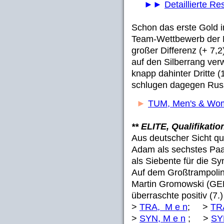
►►
Detaillierte Re
Schon das erste Gold i
Team-Wettbewerb der
großer Differenz (+ 7,
auf den Silberrang ver
knapp dahinter Dritte 
schlugen dagegen Russl
►
TUM, Men's & Wom
** ELITE, Qualifikatio
Aus deutscher Sicht qua
Adam als sechstes Paa
als Siebente für die Sy
Auf dem Großtrampolin 
Martin Gromowski (GER
überraschte positiv (7.
>
TRA, M e n
; >
TR
>
SYN, M e n
; >
SY