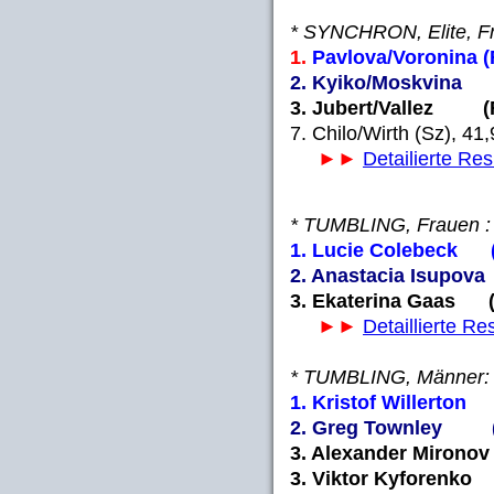
* SYNCHRON, Elite, F
1.
Pavlova/Voronina (
2. Kyiko/Moskvina 
3. Jubert/Vallez (F
7. Chilo/Wirth (Sz), 41
►►
Detailierte Res
* TUMBLING, Frauen :
1. Lucie Colebeck (
2. Anastacia Isupova
3. Ekaterina Gaas (
►►
Detaillierte Re
* TUMBLING, Männer:
1. Kristof Willerton
2. Greg Townley (
3. Alexander Mironov
3. Viktor Kyforenko