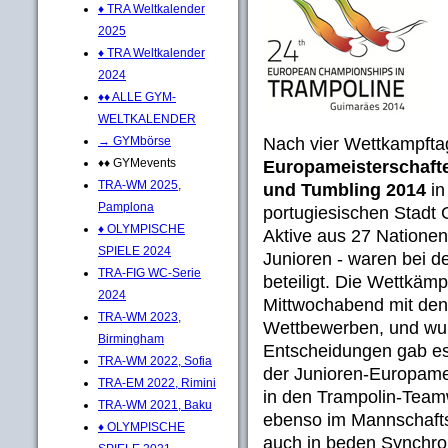
♦ TRA Weltkalender
2025
♦ TRA Weltkalender
2024
♦♦ ALLE GYM-
WELTKALENDER
Nach vier Wettkampfta
→ GYMbörse
♦♦ GYMevents
Europameisterschafte
TRA-WM 2025,
und Tumbling 2014
in
Pamplona
portugiesischen Stadt
♦ OLYMPISCHE
Aktive aus 27 Nationen 
SPIELE 2024
Junioren - waren bei 
TRA-FIG WC-Serie
beteiligt. Die Wettkäm
2024
Mittwochabend mit den
TRA-WM 2023,
Wettbewerben, und wur
Birmingham
Entscheidungen gab es
TRA-WM 2022, Sofia
der Junioren-Europamei
TRA-EM 2022, Rimini
in den Trampolin-Tea
TRA-WM 2021, Baku
ebenso im Mannschafts
♦ OLYMPISCHE
auch in beden Synchro