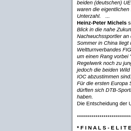
beiden (deutschen) UE
waren die eigentlichen
Unterzahl.
...
Heinz-Peter Michels
s
Blick in die nahe Zuku
Nachwuchssportler an
Sommer in China liegt
Weltturnverbandes FIG. 
um einen Rang vorbei "
Regelwerk noch zu jun
jedoch die beiden Wil
IOC abzustimmen sind. 
Für die ersten Europa 
dürften sich DTB-Sportle
haben.
Die Entscheidung der 
**************************
* F I N A L S - E L I T 