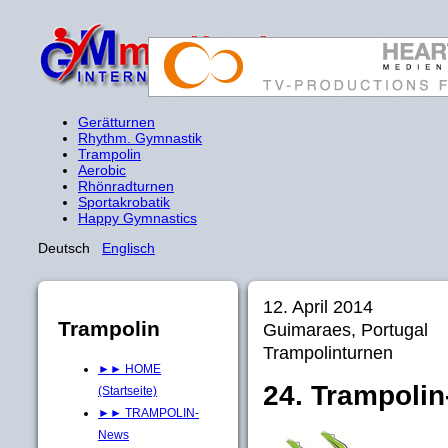
Gerätturnen
Rhythm. Gymnastik
Trampolin
Aerobic
Rhönradturnen
Sportakrobatik
Happy Gymnastics
Deutsch
Englisch
12. April 2014
Trampolin
Guimaraes, Portugal
Trampolinturnen
►► HOME
24. Trampolin
(Startseite)
►► TRAMPOLIN-
News