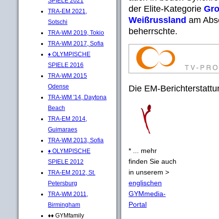
SPIELE 2021
der Elite-Kategorie
Gro
TRA-EM 2021,
Weißrussland
am Absc
Sotschi
beherrschte.
TRA-WM 2019, Tokio
TRA-WM 2017, Sofia
♦ OLYMPISCHE
SPIELE 2016
TRA-WM 2015
Odense
Die EM-Berichterstattu
TRA-WM '14, Daytona
Beach
TRA-EM 2014,
Guimaraes
TRA-WM 2013, Sofia
* ... mehr
♦ OLYMPISCHE
finden Sie auch
SPIELE 2012
in unserem >
TRA-EM 2012, St.
englischen
Petersburg
GYMmedia-
TRA-WM 2011,
Portal
Birmingham
♦♦ GYMfamily