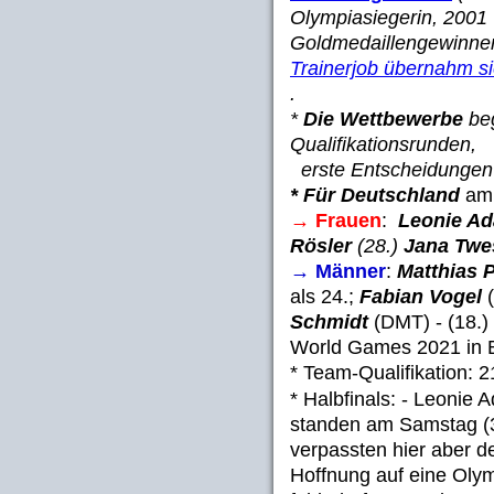
Olympiasiegerin, 2001
Goldmedaillengewinner
Trainerjob übernahm si
.
*
Die Wettbewerbe
beg
Qualifikationsrunden,
erste Entscheidungen 
* Für Deutschland
am 
→ Frauen
:
Leonie A
Rösler
(28.)
Jana Twe
→ Männer
:
Matthias P
als 24.;
Fabian Vogel
Schmidt
(DMT) - (18.) -
World Games 2021 in 
* Team-Qualifikation: 2
* Halbfinals: - Leonie 
standen am Samstag (30
verpassten hier aber de
Hoffnung auf eine Oly