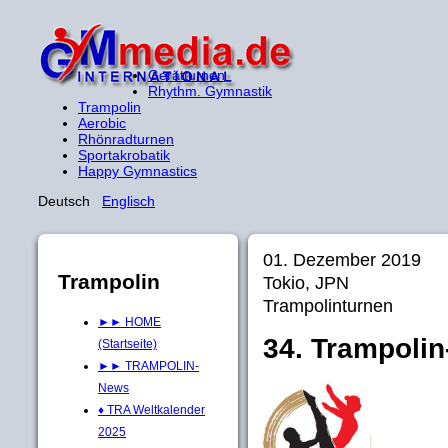
Gerätturnen
Rhythm. Gymnastik
Trampolin
Aerobic
Rhönradturnen
Sportakrobatik
Happy Gymnastics
Deutsch
Englisch
01. Dezember 2019
Trampolin
Tokio, JPN
Trampolinturnen
►► HOME
34. Trampoli
(Startseite)
►► TRAMPOLIN-
News
♦ TRA Weltkalender
2025