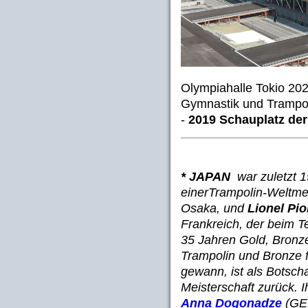
Olympiahalle Tokio 20
Gymnastik und Trampo
-
2019 Schauplatz d
* JAPAN
war zuletzt 
einerTrampolin-Weltmei
Osaka, und
Lionel Pio
Frankreich, der beim 
35 Jahren Gold, Bronz
Trampolin und Bronze 
gewann, ist als Botscha
Meisterschaft zurück. I
Anna Dogonadze
(GER