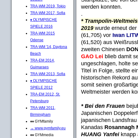
werden konnten.
TRA-WM 2019, Tokio
.
TRA-WM 2017, Sofia
♦ OLYMPISCHE
* Trampolin-Weltmeis
SPIELE 2016
2019
wurde erneut de
TRA-WM 2015
(61,705) vor
Iwan LI
Odense
(61,520) aus Weißruss
TRA-WM '14, Daytona
zweiten Chinesen
DON
Beach
GAO Lei
blieb damit s
TRA-EM 2014,
ungeschlagen, holte s
Guimaraes
Titel in Folge, stellte 
TRA-WM 2013, Sofia
historischen Rekord au
♦ OLYMPISCHE
somit seinen großart
SPIELE 2012
Weltmeister werden ko
TRA-EM 2012, St.
Petersburg
* Bei den Frauen
beju
TRA-WM 2011,
Japanischen Doppeler
Birmingham
japanischen Landsfra
♦♦ GYMfamily
Kanadas
Rosannagh
→ www.gymfamily.eu
HUANG Yanfei
knapp 
♦♦ GYMmedia