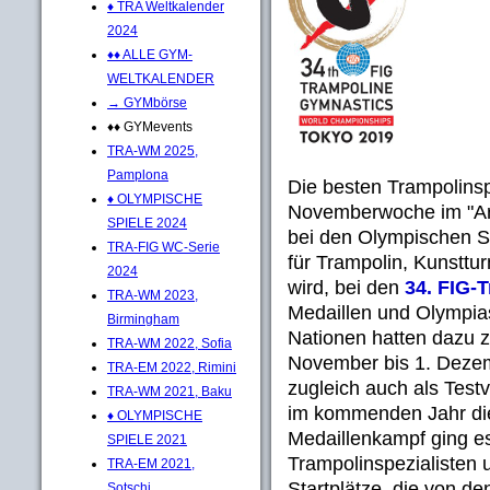
♦ TRA Weltkalender
2024
♦♦ ALLE GYM-
WELTKALENDER
→ GYMbörse
♦♦ GYMevents
TRA-WM 2025,
Pamplona
Die besten Trampolinsp
♦ OLYMPISCHE
Novemberwoche im "Ari
SPIELE 2024
bei den Olympischen S
TRA-FIG WC-Serie
für Trampolin, Kunstt
2024
wird, bei den
34. FIG-
TRA-WM 2023,
Medaillen und Olympias
Birmingham
Nationen hatten dazu 
TRA-WM 2022, Sofia
November bis 1. Deze
TRA-EM 2022, Rimini
zugleich auch als Test
TRA-WM 2021, Baku
im kommenden Jahr die
♦ OLYMPISCHE
Medaillenkampf ging es
SPIELE 2021
Trampolinspezialisten 
TRA-EM 2021,
Startplätze, die von de
Sotschi