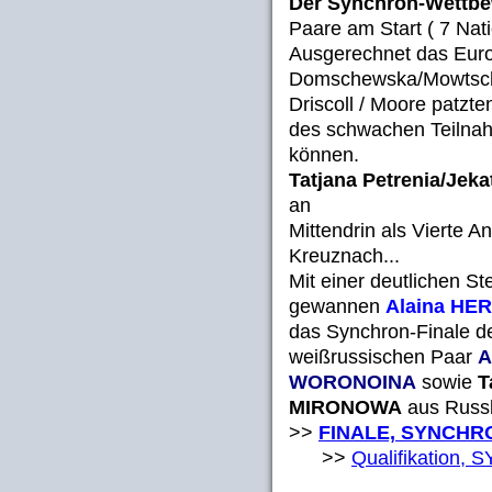
Der Synchron-Wettbe
Paare am Start ( 7 Nat
Ausgerechnet das Eur
Domschewska/Mowtscha
Driscoll / Moore patzte
des schwachen Teilnah
können.
Tatjana Petrenia/Jek
an
Mittendrin als Vierte
Kreuznach...
Mit einer deutlichen St
gewannen
Alaina HE
das Synchron-Finale 
weißrussischen Paar
A
WORONOINA
sowie
T
MIRONOWA
aus Russl
>>
FINALE, SYNCHRO
>>
Qualifikation,