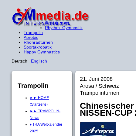
Gerätturnen
Rhythm. Gymnastik
Trampolin
Aerobic
Rhönradturnen
Sportakrobatik
Happy Gymnastics
Deutsch
Englisch
21. Juni 2008
Trampolin
Arosa / Schweiz
Trampolinturnen
►► HOME
Chinesischer 
(Startseite)
NISSEN-CUP 
►► TRAMPOLIN-
News
♦ TRA Weltkalender
2025