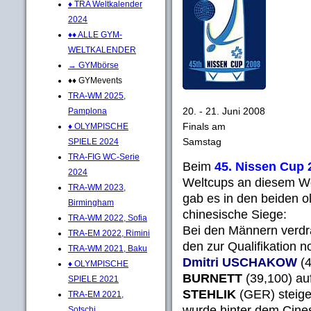
♦ TRA Weltkalender
2024
♦♦ ALLE GYM-
WELTKALENDER
→ GYMbörse
♦♦ GYMevents
TRA-WM 2025,
20. - 21. Juni 2008
Pamplona
Finals am
♦ OLYMPISCHE
Samstag
SPIELE 2024
TRA-FIG WC-Serie
Beim
45. Nissen Cup 
2024
Weltcups an diesem Wo
TRA-WM 2023,
gab es in den beiden o
Birmingham
chinesische Siege:
TRA-WM 2022, Sofia
Bei den Männern verd
TRA-EM 2022, Rimini
den zur Qualifikation 
TRA-WM 2021, Baku
Dmitri USCHAKOW
(4
♦ OLYMPISCHE
BURNETT
(39,100) auf
SPIELE 2021
STEHLIK
(GER) steige
TRA-EM 2021,
wurde hinter dem Cin
Sotschi