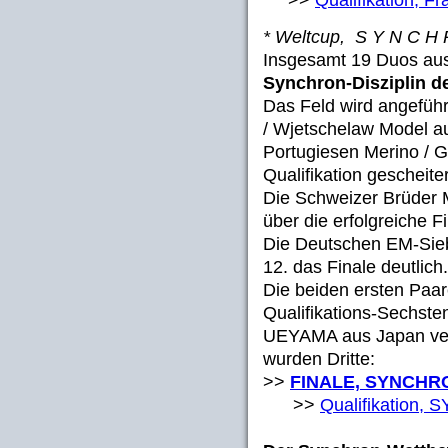
* Weltcup, S Y N C H
Insgesamt 19 Duos aus 
Synchron-Disziplin d
Das Feld wird angefüh
/ Wjetschelaw Model au
Portugiesen Merino / 
Qualifikation geschei
Die Schweizer Brüder M
über die erfolgreiche F
Die Deutschen EM-Sieb
12. das Finale deutlich.
Die beiden ersten Paare
Qualifikations-Sechst
UEYAMA aus Japan ver
wurden Dritte:
>>
FINALE, SYNCHRO
>>
Qualifikation,