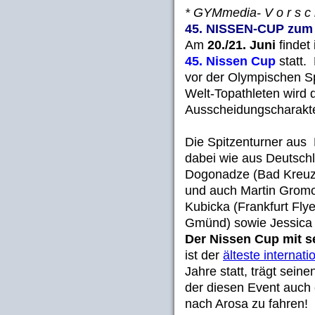
* GYMmedia- V o r s c 
45. NISSEN-CUP zum d
Am
20./21. Juni
findet 
45. Nissen Cup
statt. 
vor der Olympischen Sp
Welt-Topathleten wird
Ausscheidungscharakt
Die Spitzenturner aus
dabei wie aus Deutsch
Dogonadze (Bad Kreuzn
und auch Martin Grom
Kubicka (Frankfurt Fly
Gmünd) sowie Jessica 
Der Nissen Cup mit se
ist der
älteste internat
Jahre statt, trägt sei
der diesen Event auch 
nach Arosa zu fahren!