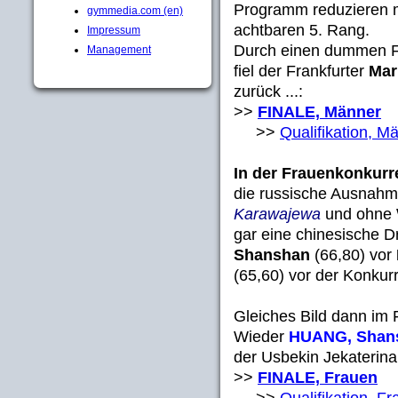
Programm reduzieren m
gymmedia.com (en)
achtbaren 5. Rang.
Impressum
Durch einen dummen Fe
Management
fiel der Frankfurter
Mar
zurück ...:
>>
FINALE, Männer
>>
Qualifikation, M
In der Frauenkonkurr
die russische Ausnahm
Karawajewa
und ohne 
gar eine chinesische Dr
Shanshan
(66,80) vor
(65,60) vor der Konkurr
Gleiches Bild dann im F
Wieder
HUANG, Shan
der Usbekin Jekaterin
>>
FINALE, Frauen
>>
Qualifikation, F