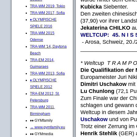
Kubicka
Siebenter.
TRA-WM 2019, Tokio
Den zweiten chinesisc
TRA-WM 2017, Sofia
♦ OLYMPISCHE
(37,90) vor ihrer Land
SPIELE 2016
Jekaterina CHILKO
au
TRA-WM 2015
WELTCUP: 45. N I S S
Odense
- Arosa, Schweiz, 20./
TRA-WM '14, Daytona
__________________
Beach
TRA-EM 2014,
* Weltcup T R A M P O
Guimaraes
Die Qualifikation der
TRA-WM 2013, Sofia
Europameister Juri Nik
♦ OLYMPISCHE
Dimitri Uschakow
mit 
SPIELE 2012
Lu Chunlong
(72,1 Pu
TRA-EM 2012, St.
Zum Finale war der C
Petersburg
schlagen und gewann d
TRA-WM 2011,
Weltcup in diesem Jah
Birmingham
Uschakow
und von Pub
♦♦ GYMfamily
Trotz einer Zerrung im 
→ www.gymfamily.eu
Henrik Stehlik
(GER) a
♦♦ GYMmedia