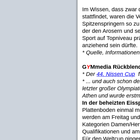
Im Wissen, dass zwar d
stattfindet, waren die 
Spitzenspringern so z
der den Arosern und s
Sport auf Topniveau prä
anziehend sein dürfte.
* Quelle, Informatione
G
Y
Mmedia Rückblen
* Der
44. Nissen Cup
f
* ... und auch schon d
letzter großer Olympia
Athen und wurde erstm
In der beheizten Eiss
Plattenboden einmal meh
werden am Freitag und
Kategorien Damen/Herr
Qualifikationen und a
Für den Weltcup ginge