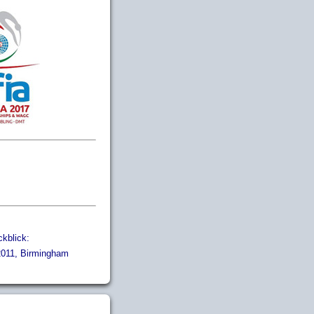
kblick:
011, Birmingham