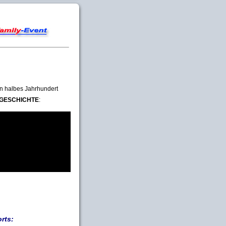
ein halbes Jahrhundert
GESCHICHTE
:
rts: