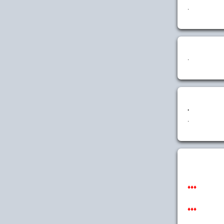
.
.
.
.
♦♦♦
♦♦♦