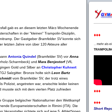
fall gab es an diesem letzten März-Wochenende
erschaften in der "kleinen" Trampolin-Disziplin,
♦♦♦
nitramp. Der Gastgeber
Bramfelder SV
konnte sich
r letzten Jahre von über 120 Akteure aller
... mehr als 
TRAMPOLIN
wann
Antonia Quindel
(Bramfelder SV) vor
Anna
rholz-Scharmbeck) und
Mara Benjestorf
(VfL
gingen Gold und Silber an
Christopher Kuhnert
GJ Salzgitter. Bronze holte sich
Leon Bartz
Schmidt
vom Bramfelder SV, der trotz eines
s Polizist, angetreten war, erwischte leider keinen
musste sich mit dem vierten Platz zufrieden
♦♦♦
e Gruppe belgischer Nationalturner den Wettkampf
♦♦♦
tehende Europameisterschaften in Rimini (ITA). Die
Short Repo
 Veranstalter richtete sich auf jene 5 Athlet*innen,