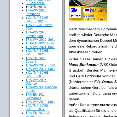
→ GYMbörse
♦♦ GYMevents
TRA-WM 2025,
Pamplona
♦ OLYMPISCHE
SPIELE 2024
TRA-FIG WC-Serie
Nach zweimaligem Coronaaus
2024
TRA-WM 2023,
endlich wieder Deutsche Meist
Birmingham
TRA-WM 2022, Sofia
dem dynamischen Doppel-Mi
TRA-EM 2022, Rimini
über eine Rekordteilnahme de
TRA-WM 2021, Baku
♦ OLYMPISCHE
Altersklassen freuen.
SPIELE 2021
TRA-EM 2021,
In der Klasse Damen 19
ge
+
Sotschi
Marie Brinkmann
(VSK Oste
TRA-WM 2019, Tokio
TRA-WM 2017, Sofia
Grasdorf). Bei den Männern 
♦ OLYMPISCHE
und
Lars Fritzsche
von der T
SPIELE 2016
TRA-WM 2015
(Norderstedter SV).
Daniel 
Odense
TRA-WM '14, Daytona
dramatischen Gerufsunfalls al
Beach
guten zweiten Durchgang und 
TRA-EM 2014,
Guimaraes
geben.
TRA-WM 2013, Sofia
Außer Konkurrenz nutzte ein
♦ OLYMPISCHE
SPIELE 2012
als Qualifikation für die ans
TRA-EM 2012, St.
Aufmerksamkeit der deutschen
Petersburg