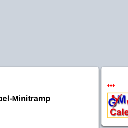
♦♦♦
el-Minitramp