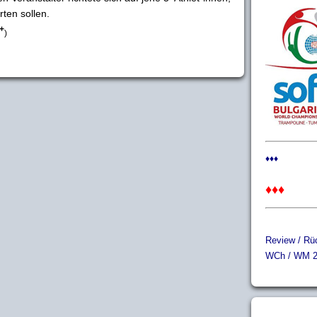
ten sollen.
+
)
♦♦♦
♦♦♦
Review / Rüc
WCh / WM 2