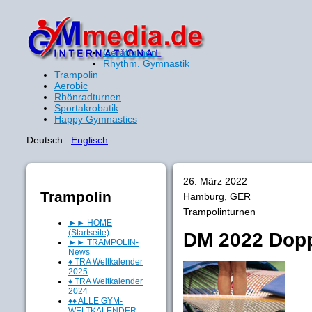
Gerätturnen
Rhythm. Gymnastik
Trampolin
Aerobic
Rhönradturnen
Sportakrobatik
Happy Gymnastics
Deutsch
Englisch
26. März 2022
Trampolin
Hamburg, GER
Trampolinturnen
►► HOME
(Startseite)
DM 2022 Dopp
►► TRAMPOLIN-
News
♦ TRA Weltkalender
2025
♦ TRA Weltkalender
2024
♦♦ ALLE GYM-
WELTKALENDER