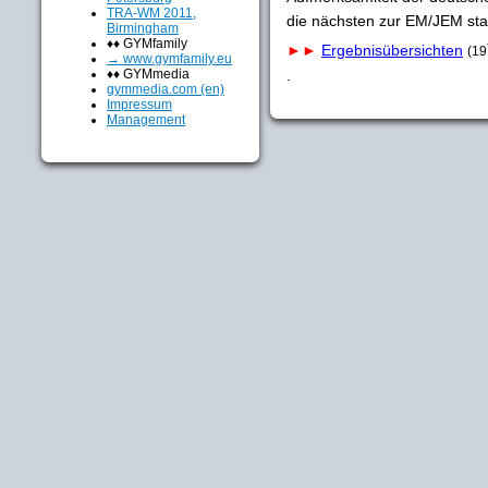
TRA-WM 2011,
die nächsten zur EM/JEM star
Birmingham
♦♦ GYMfamily
►►
Ergebnisübersichten
(19
→ www.gymfamily.eu
.
♦♦ GYMmedia
gymmedia.com (en)
Impressum
Management