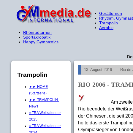
Gerätturnen
Rhythm. Gymnast
Trampolin
Aerobic
Rhönradturnen
Sportakrobatik
Happy Gymnastics
De
13. August 2016
Rio de
Trampolin
RIO 2006 - TR
►► HOME
(Startseite)
►► TRAMPOLIN-
Am zweiten
News
Rio beendete der Weißru
♦ TRA Weltkalender
der Chinesen, die seit 20
2025
holte das erste Trampolin
♦ TRA Weltkalender
Olympiasieger von London
2024