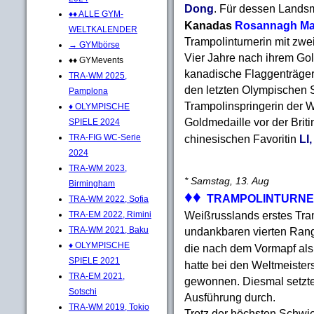
Dong
. Für dessen Land
♦♦ ALLE GYM-
Kanadas
Rosannagh M
WELTKALENDER
Trampolinturnerin mit zw
→ GYMbörse
Vier Jahre nach ihrem Go
♦♦ GYMevents
kanadische Flaggenträge
TRA-WM 2025,
den letzten Olympischen 
Pamplona
Trampolinspringerin der 
♦ OLYMPISCHE
Goldmedaille vor der Brit
SPIELE 2024
TRA-FIG WC-Serie
chinesischen Favoritin
LI
2024
TRA-WM 2023,
* Samstag, 13. Aug
Birmingham
♦♦
TRAMPOLINTURNE
TRA-WM 2022, Sofia
Weißrusslands erstes Tram
TRA-EM 2022, Rimini
TRA-WM 2021, Baku
undankbaren vierten Ran
♦ OLYMPISCHE
die nach dem Vormapf als
SPIELE 2021
hatte bei den Weltmeister
TRA-EM 2021,
gewonnen. Diesmal setzte 
Sotschi
Ausführung durch.
TRA-WM 2019, Tokio
Trotz der höchsten Schwie