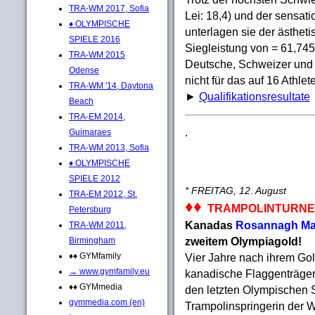
TRA-WM 2017, Sofia
Lei: 18,4) und der sensati
♦ OLYMPISCHE
unterlagen sie der ästhet
SPIELE 2016
Siegleistung von = 61,74
TRA-WM 2015
Deutsche, Schweizer und ö
Odense
nicht für das auf 16 Athlet
TRA-WM '14, Daytona
►
Qualifikationsresultate
Beach
TRA-EM 2014,
.
Guimaraes
TRA-WM 2013, Sofia
♦ OLYMPISCHE
SPIELE 2012
* FREITAG, 12. August
TRA-EM 2012, St.
♦♦
TRAMPOLINTURNE
Petersburg
Kanadas
Rosannagh M
TRA-WM 2011,
zweitem Olympiagold!
Birmingham
Vier Jahre nach ihrem Go
♦♦ GYMfamily
→ www.gymfamily.eu
kanadische Flaggenträge
♦♦ GYMmedia
den letzten Olympischen 
gymmedia.com (en)
Trampolinspringerin der 