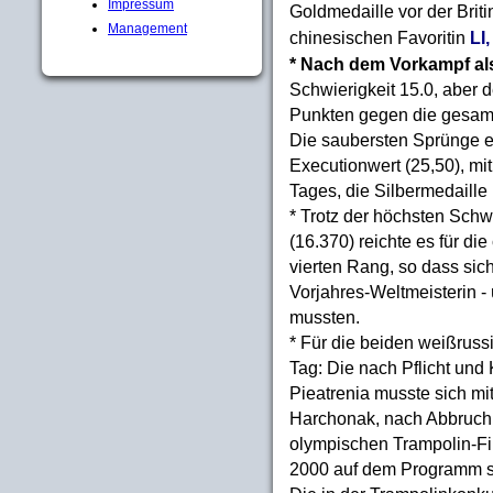
Impressum
Goldmedaille vor der Brit
Management
chinesischen Favoritin
LI
* Nach dem Vorkampf als 
Schwierigkeit 15.0, aber
Punkten gegen die gesam
Die saubersten Sprünge er
Executionwert (25,50), mi
Tages, die Silbermedaille 
* Trotz der höchsten Schwi
(16.370) reichte es für die
vierten Rang, so dass si
Vorjahres-Weltmeisterin -
mussten.
* Für die beiden weißruss
Tag: Die nach Pflicht und 
Pieatrenia musste sich m
Harchonak, nach Abbruch 
olympischen Trampolin-Fin
2000 auf dem Programm s