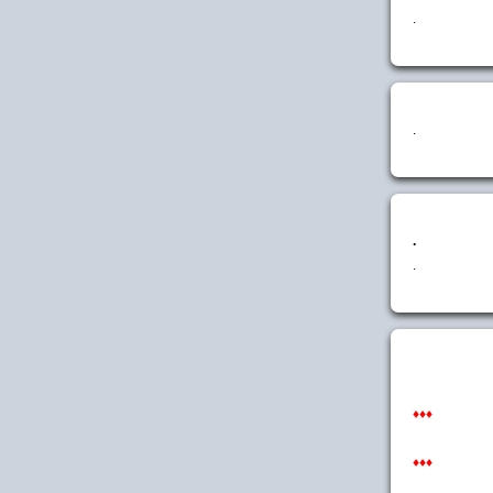
.
.
.
.
♦♦♦
♦♦♦