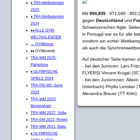
♦ TRA Weltkalender
2025
Mit
994,835
: 971,040 : 892
♦ TRA Weltkalender
gegen
Deutschland
und
Fra
2024
Schweizerischen Aigle. Sie
♦♦ ALLE GYM-
in Portugal war es für alle be
WELTKALENDER
sondern ein echter Wettkampf
→ GYMbörse
als auch die Synchronwettb
♦♦ GYMevents
TRA-WM 2025,
Auf deutscher Seite kamen z
Pamplona
- bei den Junioren: Lars Frit
♦ OLYMPISCHE
FLYERS) Vincent Krügel (SC 
SPIELE 2024
- bei den Juniorinnen: Aileen
TRA-FIG WC-Serie
Unterbach) Phyllis Lensker
2024
Alexandra Breuer (TT Köln)
TRA-WM 2023,
Birmingham
TRA-WM 2022, Sofia
TRA-EM 2022, Rimini
TRA-WM 2021, Baku
♦ OLYMPISCHE