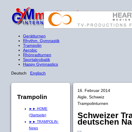
Gerätturnen
Rhythm. Gymnastik
Trampolin
Aerobic
Rhönradturnen
Sportakrobatik
Happy Gymnastics
Deutsch
Englisch
16. Februar 2014
Trampolin
Aigle, Schweiz
Trampolinturnen
►► HOME
Schweizer Tr
(Startseite)
deutschen N
►► TRAMPOLIN-
News