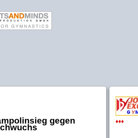
ampolinsieg gegen
♦♦♦
achwuchs