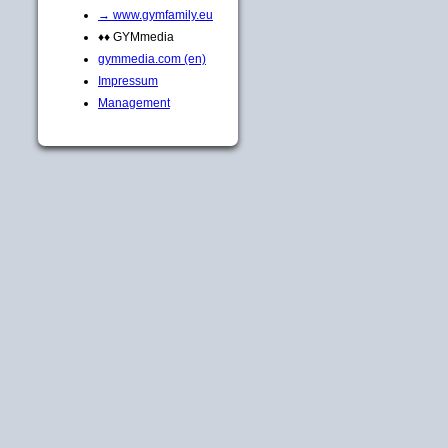
→ www.gymfamily.eu
♦♦ GYMmedia
gymmedia.com (en)
Impressum
Management