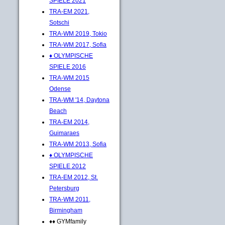
SPIELE 2021
TRA-EM 2021,
Sotschi
TRA-WM 2019, Tokio
TRA-WM 2017, Sofia
♦ OLYMPISCHE
SPIELE 2016
TRA-WM 2015
Odense
TRA-WM '14, Daytona
Beach
TRA-EM 2014,
Guimaraes
TRA-WM 2013, Sofia
♦ OLYMPISCHE
SPIELE 2012
TRA-EM 2012, St.
Petersburg
TRA-WM 2011,
Birmingham
♦♦ GYMfamily