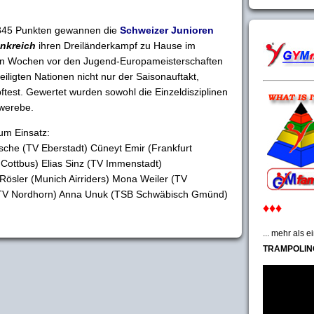
,345 Punkten gewannen die
Schweizer Junioren
nkreich
ihren Dreiländerkampf zu Hause im
ben Wochen vor den Jugend-Europameisterschaften
teiligten Nationen nicht nur der Saisonauftakt,
test. Gewertet wurden sowohl die Einzeldisziplinen
ewerebe.
um Einsatz:
zsche (TV Eberstadt) Cüneyt Emir (Frankfurt
Cottbus) Elias Sinz (TV Immenstadt)
 Rösler (Munich Airriders) Mona Weiler (TV
 (TV Nordhorn) Anna Unuk (TSB Schwäbisch Gmünd)
♦♦♦
... mehr als 
TRAMPOLIN