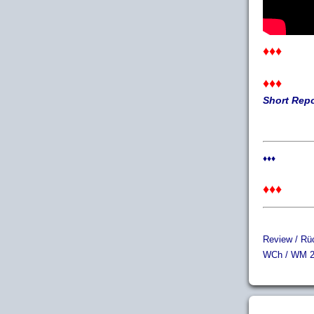
♦♦♦
♦♦♦
Short Repo
♦♦♦
♦♦♦
Review / Rüc
WCh / WM 2