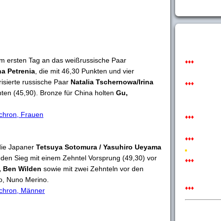
am ersten Tag an das weißrussische Paar
♦♦♦
a Petrenia
, die mit 46,30 Punkten und vier
isierte russische Paar
Natalia Tschernowa/Irina
♦♦♦
en (45,90). Bronze für China holten
Gu,
nchron, Frauen
♦♦♦
♦♦♦
 die Japaner
Tetsuya Sotomura / Yasuhiro Ueyama
en Sieg mit einem Zehntel Vorsprung (49,30) vor
♦♦♦
, Ben Wilden
sowie mit zwei Zehnteln vor den
o, Nuno Merino.
♦♦♦
ynchron, Männer