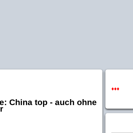
♦♦♦
e: China top - auch ohne
r