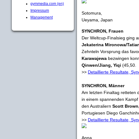
gymmedia.com (en)
Impressum
Sotomura,
Management
Ueyama, Japan
SYNCHRON, Frauen
Der Weltcup-Finalsieg ging 
Jekaterina Mironowa/Tatian
Zehnteln Vorsprung das favor
Karawajewa
bezwingen konnt
Qinwen/Jiang, Yiqi
(45,50.
>>
Detaillierte Resultate, Sy
SYNCHRON, Männer
Am letzten Finaltag retteten
in einem spannenden Kampf d
den Australiern
Scott Brown
Portugiesen Diego Ganchinh
>>
Detaillierte Resultate, S
Anna