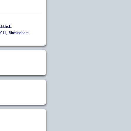
kblick:
011, Birmingham