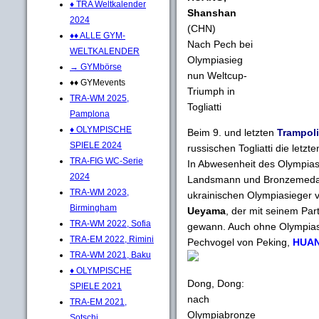
♦ TRA Weltkalender
Shanshan
2024
(CHN)
♦♦ ALLE GYM-
Nach Pech bei
WELTKALENDER
Olympiasieg
→ GYMbörse
nun Weltcup-
♦♦ GYMevents
Triumph in
TRA-WM 2025,
Togliatti
Pamplona
♦ OLYMPISCHE
Beim 9. und letzten
Trampoli
SPIELE 2024
russischen Togliatti die letz
TRA-FIG WC-Serie
In Abwesenheit des Olympias
2024
Landsmann und Bronzemedai
TRA-WM 2023,
ukrainischen Olympiasieger
Birmingham
Ueyama
, der mit seinem Pa
TRA-WM 2022, Sofia
gewann. Auch ohne Olympias
TRA-EM 2022, Rimini
Pechvogel von Peking,
HUAN
TRA-WM 2021, Baku
♦ OLYMPISCHE
Dong, Dong:
SPIELE 2021
nach
TRA-EM 2021,
Olympiabronze
Sotschi