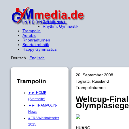
Gerätturnen
Rhythm. Gymnastik
Trampolin
Aerobic
Rhönradturnen
Sportakrobatik
Happy Gymnastics
Deutsch
Englisch
20. September 2008
Trampolin
Togliatti, Russland
Trampolinturnen
►► HOME
Weltcup-Final
(Startseite)
Olympiasiege
►► TRAMPOLIN-
News
♦ TRA Weltkalender
2025
HUANG,