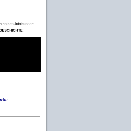
ein halbes Jahrhundert
GESCHICHTE
:
rts: