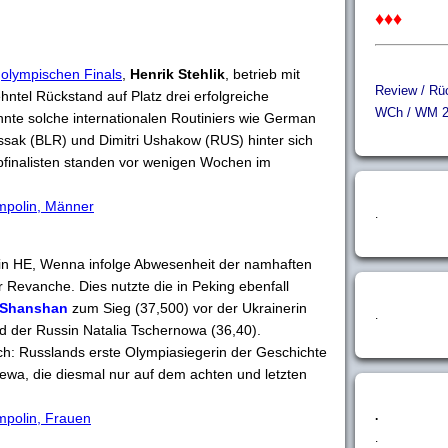
♦♦♦
s
olympischen Finals
,
Henrik Stehlik
, betrieb mit
Review / Rüc
ntel Rückstand auf Platz drei erfolgreiche
WCh / WM 2
te solche internationalen Routiniers wie German
ssak (BLR) und Dimitri Ushakow (RUS) hinter sich
upfinalisten standen vor wenigen Wochen im
ampolin, Männer
.
in HE, Wenna infolge Abwesenheit der namhaften
Revanche. Dies nutzte die in Peking ebenfall
 Shanshan
zum Sieg (37,500) vor der Ukrainerin
.
 der Russin Natalia Tschernowa (36,40).
h: Russlands erste Olympiasiegerin der Geschichte
ewa, die diesmal nur auf dem achten und letzten
.
ampolin, Frauen
.