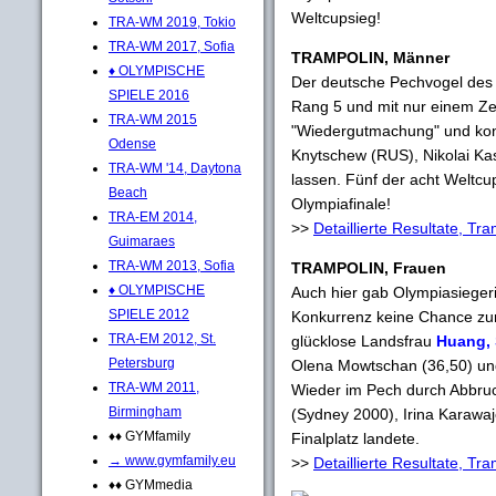
Weltcupsieg!
TRA-WM 2019, Tokio
TRA-WM 2017, Sofia
TRAMPOLIN, Männer
♦ OLYMPISCHE
Der deutsche Pechvogel de
SPIELE 2016
Rang 5 und mit nur einem Zeh
TRA-WM 2015
"Wiedergutmachung" und konn
Odense
Knytschew (RUS), Nikolai Ka
TRA-WM '14, Daytona
lassen. Fünf der acht Weltc
Beach
Olympiafinale!
TRA-EM 2014,
>>
Detaillierte Resultate, Tr
Guimaraes
TRA-WM 2013, Sofia
TRAMPOLIN, Frauen
♦ OLYMPISCHE
Auch hier gab Olympiasieger
SPIELE 2012
Konkurrenz keine Chance zur 
TRA-EM 2012, St.
glücklose Landsfrau
Huang,
Petersburg
Olena Mowtschan (36,50) und
TRA-WM 2011,
Wieder im Pech durch Abbruc
Birmingham
(Sydney 2000), Irina Karawaj
♦♦ GYMfamily
Finalplatz landete.
→ www.gymfamily.eu
>>
Detaillierte Resultate, Tr
♦♦ GYMmedia