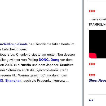
♦♦♦
... mehr als 
TRAMPOLIN
n-Weltcup-Finale
der Geschichte fallen heute im
ten Entscheidungen:
iegers Lu, Chunlong siegte am ersten Tag dessen
llengewinner von Peking
DONG, Dong
vor dem
♦♦♦
 von 2004
Yuri Nikitin
und dem Japaner
Yasuhiro
rtner Sotomura auch die Synchron-Konkurrenz
♦♦♦
iegerin HE, Wenna gewinnt China durch den
G, Shanshan
, auch die Frauenkonkurrenz ...
Short Repo
♦♦♦