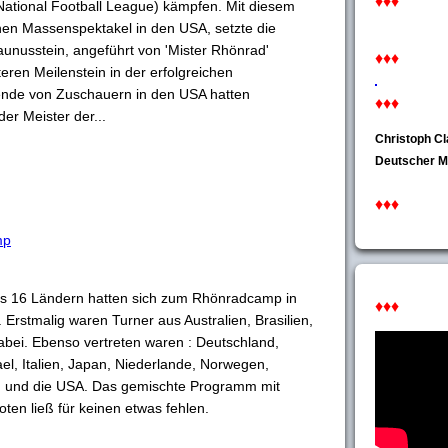
♦♦♦
(National Football League) kämpfen. Mit diesem
ichen Massenspektakel in den USA, setzte die
unusstein, angeführt von 'Mister Rhönrad'
♦♦♦
eren Meilenstein in der erfolgreichen
ende von Zuschauern in den USA hatten
♦♦♦
er Meister der...
Christoph Cl
Deutscher M
♦♦♦
mp
us 16 Ländern hatten sich zum Rhönradcamp in
♦♦♦
rstmalig waren Turner aus Australien, Brasilien,
bei. Ebenso vertreten waren : Deutschland,
ael, Italien, Japan, Niederlande, Norwegen,
n und die USA. Das gemischte Programm mit
ten ließ für keinen etwas fehlen.