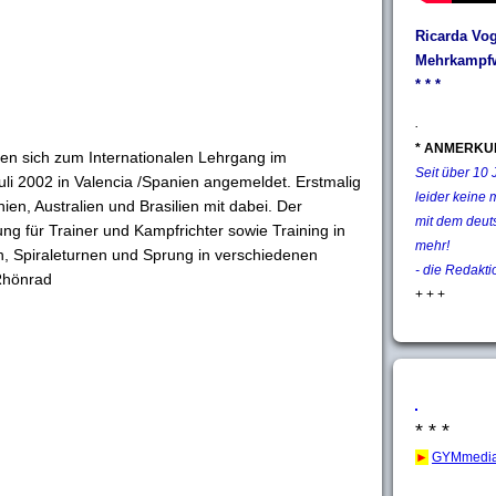
Ricarda Vog
Mehrkampfw
* * *
.
* ANMERKU
en sich zum Internationalen Lehrgang im
Seit über 10
li 2002 in Valencia /Spanien angemeldet. Erstmalig
leider keine 
ien, Australien und Brasilien mit dabei. Der
mit dem deut
ng für Trainer und Kampfrichter sowie Training in
mehr!
n, Spiraleturnen und Sprung in verschiedenen
- die Redakti
 Rhönrad
+ + +
* * *
►
GYMmedia