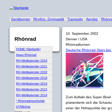
Gerätturnen
Rhythm. Gymnastik
Trampolin
Aerobic
Rhönr
10. September 2002
Rhönrad
Denver / USA
Rhönradturnen
HOME (Startseite)
Deutsche Rhönrad-Stars bei
News Rhönrad
RH-Weltkalender 2024
RH-Weltkalender 2021
RH-Weltkalender 2020
RH-Weltkalender 2018
RH-Weltkalender 2016
RH-Weltkalender 2015
RH-Weltkalender 2014
Zum Auftakt des Super-Bowl 
* Rhönradgeschichte
präsentierte sich die Schaut
GYMbörse
einer der Höhepunkte der gr