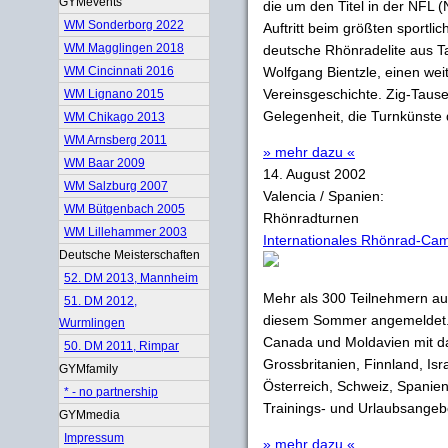
GYMevents
die um den Titel in der NFL 
WM Sonderborg 2022
Auftritt beim größten sportl
WM Magglingen 2018
deutsche Rhönradelite aus Ta
WM Cincinnati 2016
Wolfgang Bientzle, einen weit
Vereinsgeschichte. Zig-Taus
WM Lignano 2015
Gelegenheit, die Turnkünste d
WM Chikago 2013
WM Arnsberg 2011
» mehr dazu «
WM Baar 2009
14. August 2002
WM Salzburg 2007
Valencia / Spanien:
WM Bütgenbach 2005
Rhönradturnen
WM Lillehammer 2003
Internationales Rhönrad-Ca
Deutsche Meisterschaften
52. DM 2013, Mannheim
Mehr als 300 Teilnehmern a
51. DM 2012,
diesem Sommer angemeldet. E
Wurmlingen
Canada und Moldavien mit da
50. DM 2011, Rimpar
Grossbritanien, Finnland, Isr
GYMfamily
Österreich, Schweiz, Spanie
* - no partnership
Trainings- und Urlaubsangebo
GYMmedia
Impressum
» mehr dazu «