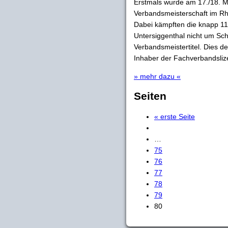
Erstmals wurde am 17./18. M
Verbandsmeisterschaft im R
Dabei kämpften die knapp 11
Untersiggenthal nicht um Sch
Verbandsmeistertitel. Dies d
Inhaber der Fachverbandslizen
» mehr dazu «
Seiten
« erste Seite
…
75
76
77
78
79
80