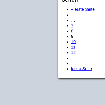
« erste Seite
…
7
8
9
10
11
12
…
letzte Seite