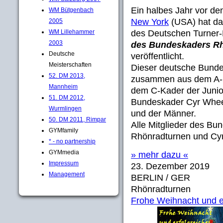
Ein halbes Jahr vor d
WM Bütgenbach
New York
(USA) hat da
2005
WM Lillehammer
des Deutschen Turner-
2003
des Bundeskaders Rh
Deutsche
veröffentlicht.
Meisterschaften
Dieser deutsche Bunde
52. DM 2013,
zusammen aus dem A-K
Mannheim
dem C-Kader der Junio
51. DM 2012,
Bundeskader Cyr Whee
Wurmlingen
und der Männer.
50. DM 2011, Rimpar
Alle Mitglieder des B
GYMfamily
Rhönradturnen und Cyr
* - no partnership
GYMmedia
» mehr dazu «
Impressum
23. Dezember 2019
Management
BERLIN / GER
Rhönradturnen
Frohe Weihnacht und ei