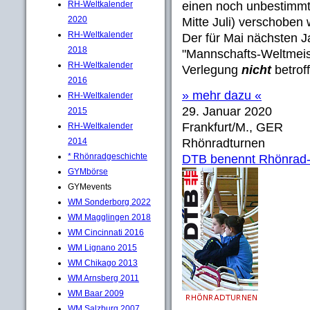
RH-Weltkalender
einen noch unbestimmt
2020
Mitte Juli) verschoben
RH-Weltkalender
Der für Mai nächsten 
2018
"Mannschafts-Weltmeiste
RH-Weltkalender
Verlegung
nicht
betrof
2016
» mehr dazu «
RH-Weltkalender
29. Januar 2020
2015
Frankfurt/M., GER
RH-Weltkalender
2014
Rhönradturnen
* Rhönradgeschichte
DTB benennt Rhönrad-
GYMbörse
GYMevents
WM Sonderborg 2022
WM Magglingen 2018
WM Cincinnati 2016
WM Lignano 2015
WM Chikago 2013
WM Arnsberg 2011
WM Baar 2009
WM Salzburg 2007