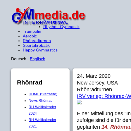
Gerätturnen
Rhythm. Gymnastik
Trampolin
Aerobic
Rhönradturnen
Sportakrobatik
Happy Gymnastics
Deutsch
Englisch
24. März 2020
Rhönrad
New Jersey, USA
Rhönradturnen
HOME (Startseite)
IRV verlegt Rhönrad-
News Rhönrad
RH-Weltkalender
Einer Mitteilung des "
2024
zufolge sind die für de
RH-Weltkalender
geplanten
14. Rhönra
2021