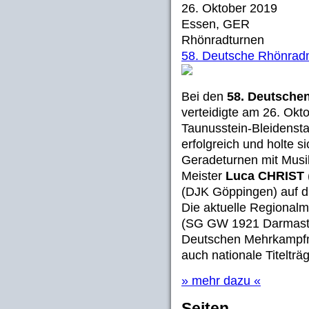
26. Oktober 2019
Essen, GER
Rhönradturnen
58. Deutsche Rhönradm
Bei den
58. Deutsche
verteidigte am 26. Okt
Taunusstein-Bleidensta
erfolgreich und holte si
Geradeturnen mit Musi
Meister
Luca CHRIST
(DJK Göppingen) auf d
Die aktuelle Regional
(SG GW 1921 Darmastad
Deutschen Mehrkampfme
auch nationale Titelträg
» mehr dazu «
Seiten