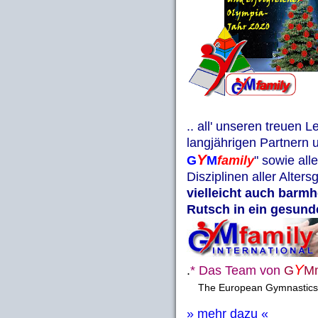
.. all' unseren treuen
langjährigen Partnern 
Y
G
M
family
" sowie al
Disziplinen aller Alter
vielleicht auch barm
Rutsch in ein gesund
Y
.
* Das Team von
G
M
The European Gymnastics S
» mehr dazu «