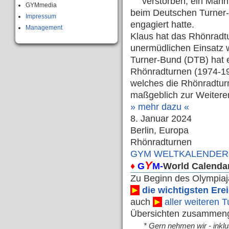
verstorben, ein Mann
GYMmedia
beim Deutschen Turner
Impressum
engagiert hatte.
Management
Klaus hat das Rhönradt
unermüdlichen Einsatz 
Turner-Bund (DTB) hat e
Rhönradturnen (1974-19
welches die Rhönradtur
maßgeblich zur Weitere
» mehr dazu «
8. Januar 2024
Berlin, Europa
Rhönradturnen
GYM WELTKALENDER 20
Y
♦
G
M-
World Calenda
Zu Beginn des Olympia
►
die wichtigsten E
auch
►
aller weiteren 
Übersichten zusammenge
* Gern nehmen wir - inkl