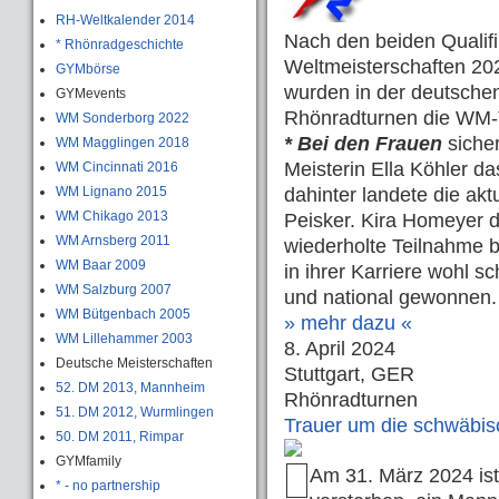
RH-Weltkalender 2014
Nach den beiden Qualifi
* Rhönradgeschichte
Weltmeisterschaften 202
GYMbörse
wurden in der deutsch
GYMevents
Rhönradturnen die WM-T
WM Sonderborg 2022
* Bei den Frauen
sicher
WM Magglingen 2018
Meisterin Ella Köhler d
WM Cincinnati 2016
WM Lignano 2015
dahinter landete die ak
WM Chikago 2013
Peisker. Kira Homeyer du
WM Arnsberg 2011
wiederholte Teilnahme b
WM Baar 2009
in ihrer Karriere wohl s
WM Salzburg 2007
und national gewonnen. 
WM Bütgenbach 2005
» mehr dazu «
WM Lillehammer 2003
8. April 2024
Deutsche Meisterschaften
Stuttgart, GER
52. DM 2013, Mannheim
Rhönradturnen
51. DM 2012, Wurmlingen
Trauer um die schwäbi
50. DM 2011, Rimpar
GYMfamily
Am 31. März 2024 is
* - no partnership