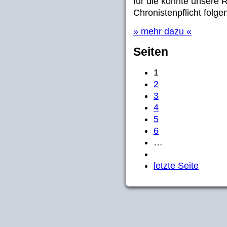
für die konnte unsere R
Chronistenpflicht folge
» mehr dazu «
Seiten
1
2
3
4
5
6
…
letzte Seite