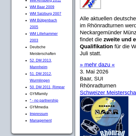
WM Arnsberg 2011
WM Baar 2009
WM Salzburg 2007
Alle aktuellen deutsc
WM Bütgenbach
im Rhönradturnen we
2005
Neckargemünder Münze
WM Lillehammer
findet die
zweite und 
2003
Qualifikation
für die W
Deutsche
Juli statt.
Meisterschaften
52. DM 2013,
» mehr dazu «
Mannheim
3. Mai 2026
51. DM 2012,
Baar, SUI
Wurmlingen
Rhönradturnen
50. DM 2011, Rimpar
Schweizer Meisterscha
GYMfamily
* - no partnership
GYMmedia
Impressum
Management