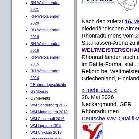
RH-Weltkalender
2021
RH-Weltkalender
Nach den zuletzt
15. W
2020
niederländischen Almere
RH-Weltkalender
Rhönradturnens vom
2
2018
Sparkassen-Arena zu 
RH-Weltkalender
WELTMEISTERSCHAF
2016
Rhönrad fanden auch d
RH-Weltkalender
im Battle-Format statt
2015
Rekord bei Weltmeiste
RH-Weltkalender
Griechenland, Finnland
2014
* Rhönradgeschichte
» mehr dazu «
GYMbörse
28. Mai 2026
GYMevents
Neckargmünd, GER
WM Sonderborg 2022
Rhönradturnen
WM Magglingen 2018
Deutsche WM-Qualifik
WM Cincinnati 2016
WM Lignano 2015
WM Chikago 2013