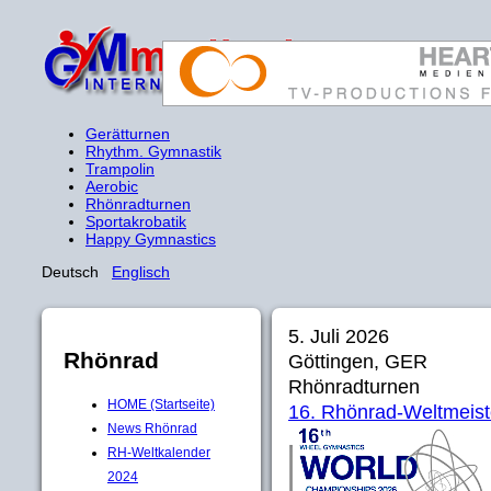
Gerätturnen
Rhythm. Gymnastik
Trampolin
Aerobic
Rhönradturnen
Sportakrobatik
Happy Gymnastics
Deutsch
Englisch
5. Juli 2026
Rhönrad
Göttingen, GER
Rhönradturnen
HOME (Startseite)
16. Rhönrad-Weltmeist
News Rhönrad
RH-Weltkalender
2024