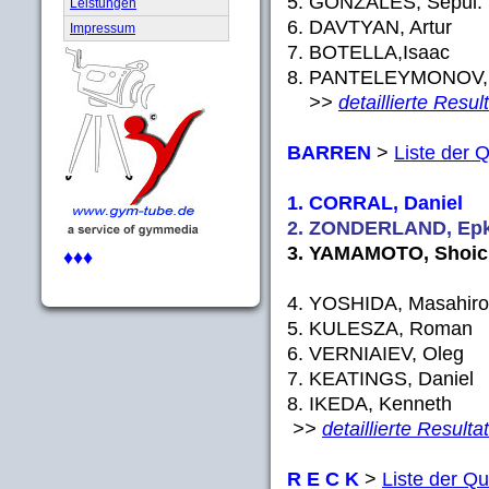
5. GONZALES, Sep
Leistungen
6. DAVTYAN, Art
Impressum
7. BOTELLA,Isa
8. PANTELEYMONOV, R
>>
detaillierte Resul
BARREN
>
Liste der Q
1. CORRAL, Daniel
2. ZONDERLAND, Epk
3. YAMAMOTO, Shoich
♦♦♦
4. YOSHIDA, Masahir
5. KULESZA, Roman
6. VERNIAIEV, Oleg
7. KEATINGS, Danie
8. IKEDA, Kenneth
>>
detaillierte Resulta
R E C K
>
Liste der Qua