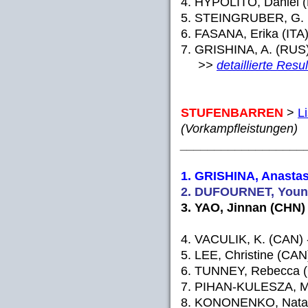
4. HYPOLITO, Daniel (
5. STEINGRUBER, G. (
6. FASANA, Erika (ITA)
7. GRISHINA, A. (RUS)
>>
detaillierte Resu
STUFENBARREN
>
Li
(Vorkampfleistungen)
__________________
1. GRISHINA, Anastas
2. DUFOURNET, Youna
3. YAO, Jinnan (CHN) 
4. VACULIK, K. (CAN) 
5. LEE, Christine (CAN
6. TUNNEY, Rebecca (
7. PIHAN-KULESZA, Ma
8. KONONENKO, Natali