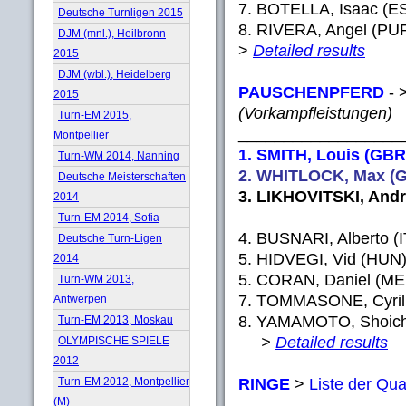
7. BOTELLA, Isaac (ES
Deutsche Turnligen 2015
8. RIVERA, Angel (PUR
DJM (mnl.), Heilbronn
>
Detailed results
2015
DJM (wbl.), Heidelberg
PAUSCHENPFERD
- 
2015
(Vorkampfleistungen)
Turn-EM 2015,
__________________
Montpellier
1. SMITH, Louis (GBR)
Turn-WM 2014, Nanning
2. WHITLOCK, Max (G
Deutsche Meisterschaften
3. LIKHOVITSKI, Andre
2014
Turn-EM 2014, Sofia
4. BUSNARI, Alberto (I
Deutsche Turn-Ligen
5. HIDVEGI, Vid (HUN)
2014
5. CORAN, Daniel (MEX
Turn-WM 2013,
7. TOMMASONE, Cyril 
Antwerpen
8. YAMAMOTO, Shoichi
Turn-EM 2013, Moskau
>
Detailed results
OLYMPISCHE SPIELE
2012
RINGE
>
Liste der Qual
Turn-EM 2012, Montpellier
(M)
__________________