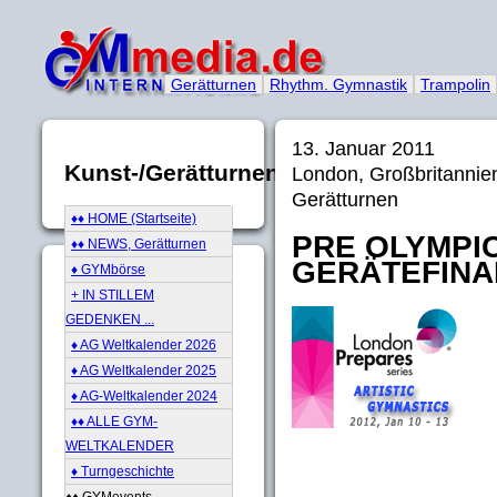
Gerätturnen
Rhythm. Gymnastik
Trampolin
13. Januar 2011
Kunst-/Gerätturnen
London, Großbritanni
Gerätturnen
♦♦ HOME (Startseite)
PRE OLYMPIC
♦♦ NEWS, Gerätturnen
GERÄTEFINA
♦ GYMbörse
+ IN STILLEM
GEDENKEN ...
♦ AG Weltkalender 2026
♦ AG Weltkalender 2025
♦ AG-Weltkalender 2024
♦♦ ALLE GYM-
WELTKALENDER
♦ Turngeschichte
♦♦ GYMevents