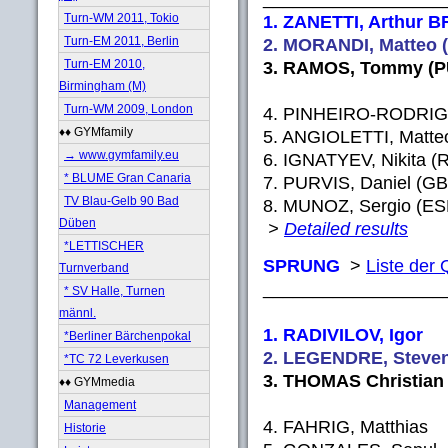
Turn-WM 2011, Tokio
1. ZANETTI, Arthur BR
Turn-EM 2011, Berlin
2. MORANDI, Matteo (I
Turn-EM 2010,
3. RAMOS, Tommy (PU
Birmingham (M)
Turn-WM 2009, London
4. PINHEIRO-RODRIGU
♦♦ GYMfamily
5. ANGIOLETTI, Matteo
→ www.gymfamily.eu
6. IGNATYEV, Nikita (
* BLUME Gran Canaria
7. PURVIS, Daniel (GB
TV Blau-Gelb 90 Bad
8. MUNOZ, Sergio (ESP
Düben
>
Detailed results
*LETTISCHER
SPRUNG
>
Liste der 
Turnverband
__________________
* SV Halle, Turnen
männl.
1. RADIVILOV, Igor 
*Berliner Bärchenpokal
2. LEGENDRE, Steven
*TC 72 Leverkusen
3. THOMAS Christian
♦♦ GYMmedia
Management
4. FAHRIG, Matth
Historie