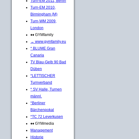
Turn-EM 2011, Berlin
Turn-EM 2010,
Birmingham (M)
Turn-WM 2009,
London
♦♦ GYMfamily
→ www.gymfamily.eu
* BLUME Gran
Canaria
TV Blau-Gelb 90 Bad
Düben
*LETTISCHER
Turnverband
* SV Halle, Turnen
männl.
*Berliner
Bärchenpokal
*TC 72 Leverkusen
♦♦ GYMmedia
Management
Historie