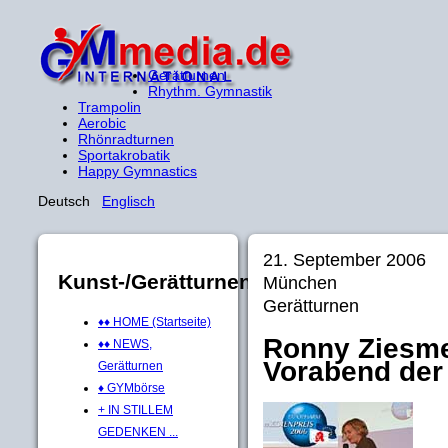
Gerätturnen
Rhythm. Gymnastik
Trampolin
Aerobic
Rhönradturnen
Sportakrobatik
Happy Gymnastics
Deutsch
Englisch
21. September 2006
Kunst-/Gerätturnen
München
Gerätturnen
♦♦ HOME (Startseite)
Ronny Ziesme
♦♦ NEWS,
Vorabend de
Gerätturnen
♦ GYMbörse
+ IN STILLEM
GEDENKEN ...