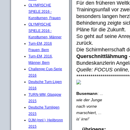
Für den früheren Weltk
OLYMPISCHE
Trainingsunfall vor zwe
SPIELE 2016 -
besonders langen herzl
Kunstturnen, Frauen
Behinderung zeigte sich
OLYMPISCHE
Pläne für die Zukunft.
SPIELE 2016 -
So geht auf seine Anre
Kunstturnen, Männer
zurück.
Turn-EM, 2016
Die Schirmherrschaft 
Frauen, Bern
Querschnittlähmung –
Turn-EM, 2016,
Bundeskanzlerin Ange
Männer, Bern
Quelle: FOCUS online,
Challenge Cup-Serie
**************************
2016
Deutsche Turn-Ligen
2016
Busemann
:
...
TURN-WM, Glasgow
wie der Junge
2015
nach vorne
Deutsche Turnligen
marschiert, ...
2015
is' irre!'
DJM (mnl.), Heilbronn
2015
... übrigens: