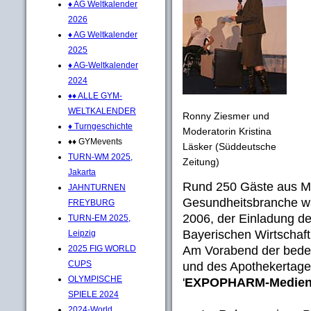
♦ AG Weltkalender
2026
♦ AG Weltkalender
2025
♦ AG-Weltkalender
2024
♦♦ ALLE GYM-
WELTKALENDER
Ronny Ziesmer und
♦ Turngeschichte
Moderatorin Kristina
♦♦ GYMevents
Läsker (Süddeutsche
TURN-WM 2025,
Zeitung)
Jakarta
Rund 250 Gäste aus Med
JAHNTURNEN
Gesundheitsbranche w
FREYBURG
2006, der Einladung de
TURN-EM 2025,
Bayerischen Wirtschaft
Leipzig
Am Vorabend der bed
2025 FIG WORLD
CUPS
und des Apothekertages
OLYMPISCHE
'
EXPOPHARM-Medienp
SPIELE 2024
2024-World