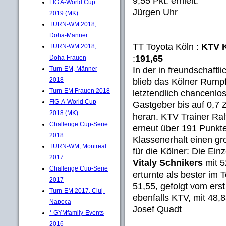
9,55 Pkt. erhielt.
FIG A-World Cup
Jürgen Uhr
2019 (MK)
TURN-WM 2018,
Doha-Männer
TT Toyota Köln :
KTV K
TURN-WM 2018,
:
191,65
Doha-Frauen
In der in freundschaft
Turn-EM, Männer
2018
blieb das Kölner Rump
Turn-EM Frauen 2018
letztendlich chancenlo
FIG-A-World Cup
Gastgeber bis auf 0,7 
2018 (MK)
heran. KTV Trainer Ralf
Challenge Cup-Serie
erneut über 191 Punkte
2018
Klassenerhalt einen gr
TURN-WM, Montreal
für die Kölner: Die Ei
2017
Vitaly Schnikers
mit 5
Challenge Cup-Serie
erturnte als bester i
2017
51,55, gefolgt vom ers
Turn-EM 2017, Cluj-
ebenfalls KTV, mit 48,
Napoca
Josef Quadt
* GYMfamily-Events
2016