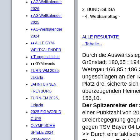
♦ AG Weltkalender
2026
2. BUNDESLIGA
♦ AG Weltkalender
- 4. Wettkampftag -
2025
♦ AG-Weltkalender
2024
ALLE RESULTATE
♦♦ ALLE GYM-
- Tabelle -
WELTKALENDER
Durch die Auswärtssie
♦ Turngeschichte
Grünstadt 180,65 : 19
♦♦ GYMevents
Wetzgau 166,85 : 186,
TURN-WM 2025,
ungeschlagen an der Ta
Jakarta
Platz drei sicherte sic
JAHNTURNEN
überzeugenden Heimer
FREYBURG
156,10.
TURN-EM 2025,
Der Spitzenreiter der
Leipzig
einer Punktzahl von 20
2025 FIG WORLD
Dreierbegegnung gegn 
CUPS
OLYMPISCHE
gegen TSV Bayer 04 Le
SPIELE 2024
>> Durch eine taktisc
2024-World