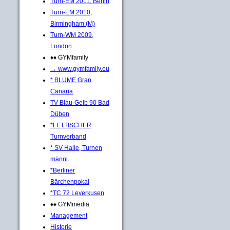
Turn-EM 2011, Berlin
Turn-EM 2010,
Birmingham (M)
Turn-WM 2009,
London
♦♦ GYMfamily
→ www.gymfamily.eu
* BLUME Gran
Canaria
TV Blau-Gelb 90 Bad
Düben
*LETTISCHER
Turnverband
* SV Halle, Turnen
männl.
*Berliner
Bärchenpokal
*TC 72 Leverkusen
♦♦ GYMmedia
Management
Historie