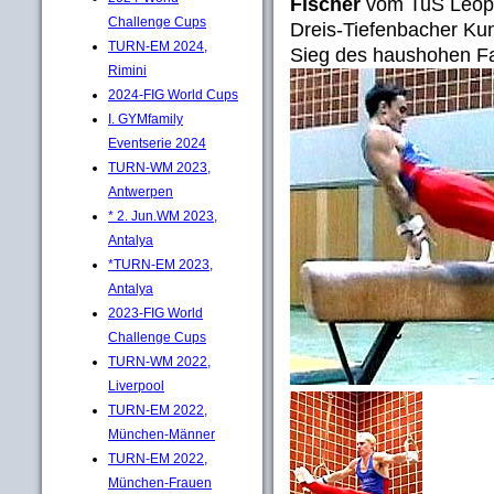
Fischer
vom TuS Leopo
Challenge Cups
Dreis-Tiefenbacher Ku
TURN-EM 2024,
Sieg des haushohen Fa
Rimini
2024-FIG World Cups
I. GYMfamily
Eventserie 2024
TURN-WM 2023,
Antwerpen
* 2. Jun.WM 2023,
Antalya
*TURN-EM 2023,
Antalya
2023-FIG World
Challenge Cups
TURN-WM 2022,
Liverpool
TURN-EM 2022,
München-Männer
TURN-EM 2022,
München-Frauen