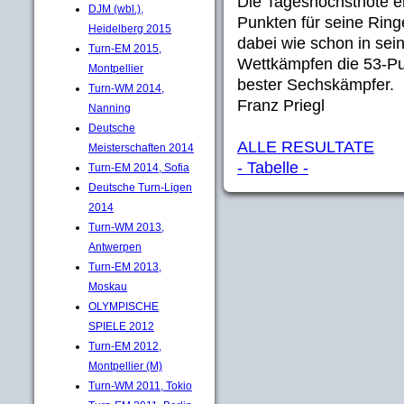
Die Tageshöchstnote er
DJM (wbl.),
Punkten für seine Ring
Heidelberg 2015
dabei wie schon in se
Turn-EM 2015,
Wettkämpfen die 53-P
Montpellier
bester Sechskämpfer.
Turn-WM 2014,
Franz Priegl
Nanning
Deutsche
ALLE RESULTATE
Meisterschaften 2014
- Tabelle -
Turn-EM 2014, Sofia
Deutsche Turn-Ligen
2014
Turn-WM 2013,
Antwerpen
Turn-EM 2013,
Moskau
OLYMPISCHE
SPIELE 2012
Turn-EM 2012,
Montpellier (M)
Turn-WM 2011, Tokio