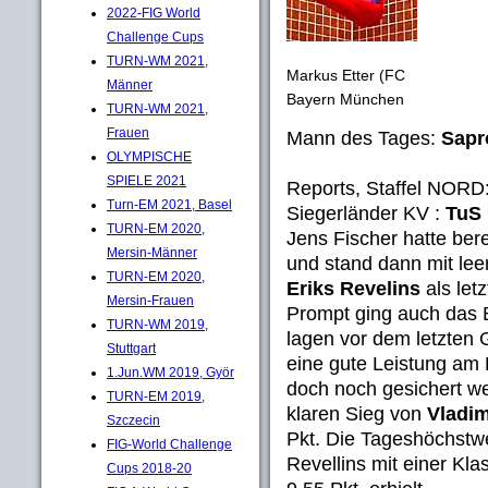
2022-FIG World
Challenge Cups
TURN-WM 2021,
Markus Etter (FC
Männer
Bayern München
TURN-WM 2021,
Frauen
Mann des Tages:
Sapr
OLYMPISCHE
SPIELE 2021
Reports, Staffel NORD
Turn-EM 2021, Basel
Siegerländer KV :
TuS
TURN-EM 2020,
Jens Fischer hatte bere
Mersin-Männer
und stand dann mit leer
TURN-EM 2020,
Eriks Revelins
als letz
Mersin-Frauen
Prompt ging auch das 
TURN-WM 2019,
lagen vor dem letzten 
Stuttgart
eine gute Leistung am 
1.Jun.WM 2019, Györ
doch noch gesichert we
TURN-EM 2019,
klaren Sieg von
Vladim
Szczecin
Pkt. Die Tageshöchstwe
FIG-World Challenge
Revellins mit einer Kla
Cups 2018-20