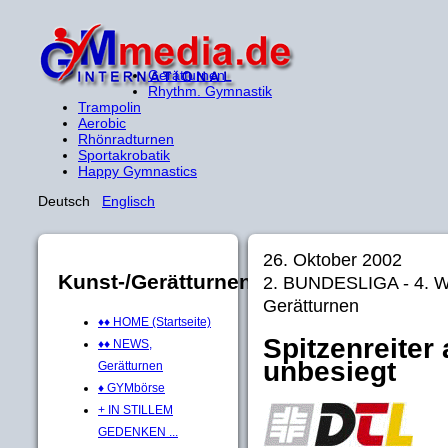
Gerätturnen
Rhythm. Gymnastik
Trampolin
Aerobic
Rhönradturnen
Sportakrobatik
Happy Gymnastics
Deutsch
Englisch
26. Oktober 2002
Kunst-/Gerätturnen
2. BUNDESLIGA - 4. 
Gerätturnen
♦♦ HOME (Startseite)
Spitzenreiter
♦♦ NEWS,
unbesiegt
Gerätturnen
♦ GYMbörse
+ IN STILLEM
GEDENKEN ...