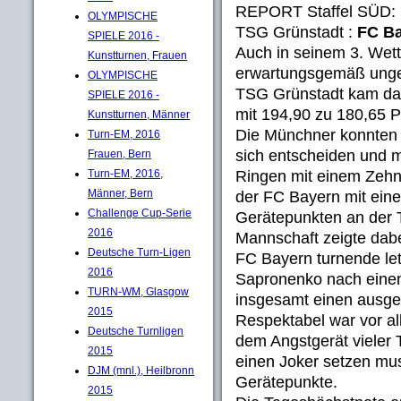
REPORT Staffel SÜD:
OLYMPISCHE
TSG Grünstadt :
FC B
SPIELE 2016 -
Auch in seinem 3. Wet
Kunstturnen, Frauen
erwartungsgemäß unges
OLYMPISCHE
TSG Grünstadt kam das
SPIELE 2016 -
mit 194,90 zu 180,65 
Kunstturnen, Männer
Die Münchner konnten d
Turn-EM, 2016
sich entscheiden und 
Frauen, Bern
Ringen mit einem Zehn
Turn-EM, 2016,
Männer, Bern
der FC Bayern mit eine
Challenge Cup-Serie
Gerätepunkten an der T
2016
Mannschaft zeigte dabe
Deutsche Turn-Ligen
FC Bayern turnende let
2016
Sapronenko nach einem
TURN-WM, Glasgow
insgesamt einen ausge
2015
Respektabel war vor al
Deutsche Turnligen
dem Angstgerät vieler
2015
einen Joker setzen mus
DJM (mnl.), Heilbronn
Gerätepunkte.
2015