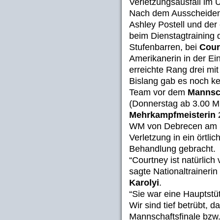
Verletzungsausfall im
Nach dem Ausscheiden
Ashley Postell und de
beim Dienstagtraining d
Stufenbarren, bei
Cour
Amerikanerin in der Ei
erreichte Rang drei mi
Bislang gab es noch k
Team vor dem
Mannsch
(Donnerstag ab 3.00 
Mehrkampfmeisterin
2
WM von Debrecen am S
Verletzung in ein örtl
Behandlung gebracht.
“Courtney ist natürlich 
sagte Nationaltraineri
Karolyi
.
“Sie war eine Hauptstü
Wir sind tief betrübt, 
Mannschaftsfinale bzw