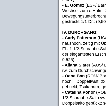
- E. Gomez
(ESP/ Barr
Wechsel zum o.Holm; J
Bewegungsunterbrechun
gestreckt-1/1-Dr.; (9,50
IV. DURCHGANG
:
-
Carly Patterson
(USA
haushoch, zeitig mit Üb
Fl.- 1 1/2-Schraube-Sal
der elegantesten Ersch
9,525);
- Allana Slater
(AUS/ Ba
rw. zum Durchschwingen
- Oana Ban
(ROM/ Bode
hoch! - Doppeltwist; 2x
gebückt; Tsukahara, ge
- Catalina Ponor
(ROM/
1/2-Schraube-Salto vw.
Doppelsalto gebückt; se