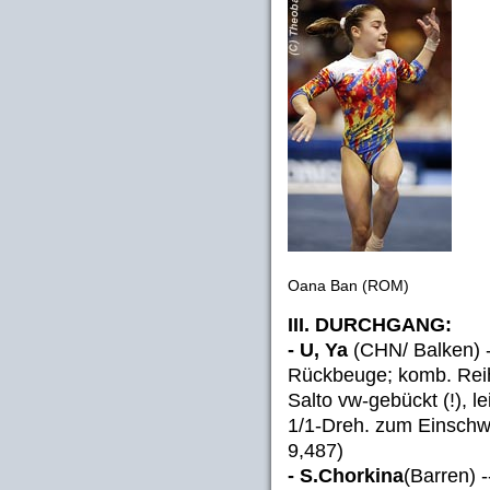
Oana Ban (ROM)
III. DURCHGANG:
- U, Ya
(CHN/ Balken) -
Rückbeuge; komb. Reih
Salto vw-gebückt (!), le
1/1-Dreh. zum Einschw
9,487)
- S.Chorkina
(Barren) 