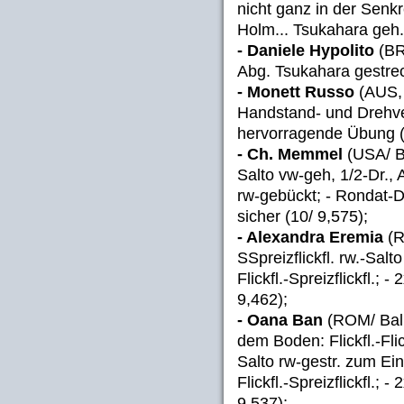
nicht ganz in der Senk
Holm... Tsukahara geh.
- Daniele Hypolito
(BR
Abg. Tsukahara gestreck
- Monett Russo
(AUS, 
Handstand- und Drehve
hervorragende Übung (9
- Ch. Memmel
(USA/ Ba
Salto vw-geh, 1/2-Dr., 
rw-gebückt; - Rondat-D
sicher (10/ 9,575);
- Alexandra Eremia
(R
SSpreizflickfl. rw.-Salt
Flickfl.-Spreizflickfl.; 
9,462);
- Oana Ban
(ROM/ Balk
dem Boden: Flickfl.-Flick
Salto rw-gestr. zum E
Flickfl.-Spreizflickfl.; 
9,537);