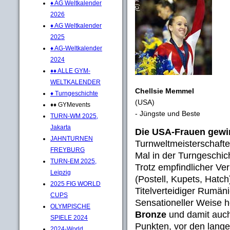
♦ AG Weltkalender
2026
♦ AG Weltkalender
2025
♦ AG-Weltkalender
2024
♦♦ ALLE GYM-
WELTKALENDER
Chellsie Memmel
♦ Turngeschichte
(USA)
♦♦ GYMevents
- Jüngste und Beste
TURN-WM 2025,
Jakarta
Die USA-Frauen gewi
JAHNTURNEN
Turnweltmeisterschaft
FREYBURG
Mal in der Turngeschic
TURN-EM 2025,
Trotz empfindlicher Ver
Leipzig
(Postell, Kupets, Hatc
2025 FIG WORLD
Titelverteidiger Rumän
CUPS
Sensationeller Weise h
OLYMPISCHE
Bronze
und damit auch
SPIELE 2024
Punkten, vor den lange
2024-World