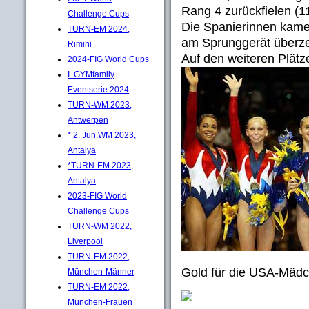
Rang 4 zurückfielen (1
Challenge Cups
Die Spanierinnen kame
TURN-EM 2024,
am Sprunggerät überze
Rimini
Auf den weiteren Plätze
2024-FIG World Cups
I. GYMfamily
Eventserie 2024
TURN-WM 2023,
Antwerpen
* 2. Jun.WM 2023,
Antalya
*TURN-EM 2023,
Antalya
2023-FIG World
Challenge Cups
TURN-WM 2022,
Liverpool
TURN-EM 2022,
Gold für die USA-Mädc
München-Männer
TURN-EM 2022,
München-Frauen