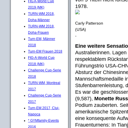
FIG A-World Cup
1978.
2019 (MK)
TURN-WM 2018,
Doha-Männer
Carly Patterson
TURN-WM 2018,
(USA)
Doha-Frauen
-
Turn-EM, Männer
Eine weitere Sensati
2018
Turn-EM Frauen 2018
Australierinnen. Lagen
FIG-A-World Cup
respektablem Rückstan
2018 (MK)
Führungstrio USA-CHN-
Challenge Cup-Serie
Absturz der Chinesinne
2018
Mannschaftsmedaille in 
TURN-WM, Montreal
Stufenbarrenleistung, 
2017
Es war die geschlossen
Challenge Cup-Serie
(9,587),
Monette Rus
2017
Podium zauberten. Seit
Turn-EM 2017, Cluj-
amerikanische Spitzent
Napoca
eine konsequente Aufw
* GYMfamily-Events
Frauenturnens: In Tianj
2016