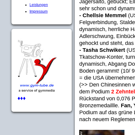
Jägersalto, gebückt; El
Leistungen
sehr schon und dynamsi
Impressum
- Chellsie Memmel
(US
Felgverbindung, Stalde
dynamisch, herrliche 
Adlerschwung, Einbück
gehockt und steht, das 
- Tasha Schwikert
(US
Tkatschow-Konter, tur
dynamisch, Abgang Dopp
Boden gerammt! (10/ 9
= die USA übernehmen 
(>> Den Chinesinnen w
dem Podium
2 Zehnte
♦♦♦
Rückstand von 0,076 P
Bronzemedaillle.
Fan, 
Podium auf das grüne L
nach neuem Reglement n