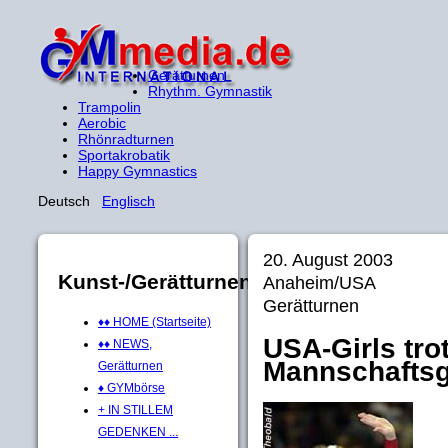
Gerätturnen
Rhythm. Gymnastik
Trampolin
Aerobic
Rhönradturnen
Sportakrobatik
Happy Gymnastics
Deutsch
Englisch
20. August 2003
Kunst-/Gerätturnen
Anaheim/USA
Gerätturnen
♦♦ HOME (Startseite)
USA-Girls tro
♦♦ NEWS,
Mannschaftsg
Gerätturnen
♦ GYMbörse
+ IN STILLEM
GEDENKEN ...