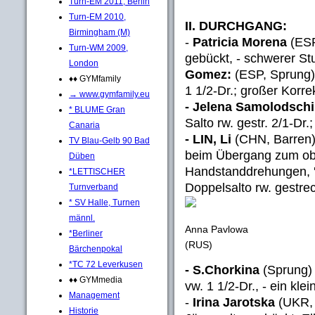
Turn-EM 2011, Berlin
Turn-EM 2010,
II. DURCHGANG:
Birmingham (M)
-
Patricia Morena
(ESP
Turn-WM 2009,
gebückt, - schwerer St
London
Gomez:
(ESP, Sprung) -
♦♦ GYMfamily
1 1/2-Dr.; großer Korrek
→ www.gymfamily.eu
- Jelena Samolodsc
* BLUME Gran
Salto rw. gestr. 2/1-Dr.
Canaria
- LIN, Li
(CHN, Barren)
TV Blau-Gelb 90 Bad
beim Übergang zum obe
Düben
Handstanddrehungen, '
*LETTISCHER
Doppelsalto rw. gestrec
Turnverband
* SV Halle, Turnen
männl.
Anna Pavlowa
*Berliner
(RUS)
Bärchenpokal
*TC 72 Leverkusen
- S.Chorkina
(Sprung) 
♦♦ GYMmedia
vw. 1 1/2-Dr., - ein klei
Management
-
Irina Jarotska
(UKR, B
Historie