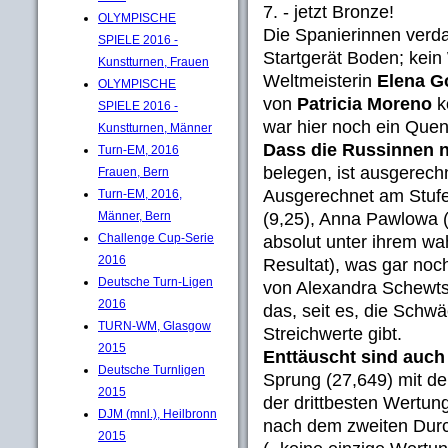
7. - jetzt Bronze!
OLYMPISCHE
Die Spanierinnen verda
SPIELE 2016 -
Startgerät Boden; kein
Kunstturnen, Frauen
Weltmeisterin
Elena 
OLYMPISCHE
von
Patricia Moreno
k
SPIELE 2016 -
war hier noch ein Quent
Kunstturnen, Männer
Dass die Russinnen 
Turn-EM, 2016
belegen, ist ausgerechn
Frauen, Bern
Ausgerechnet am Stufe
Turn-EM, 2016,
(9,25), Anna Pawlowa 
Männer, Bern
Challenge Cup-Serie
absolut unter ihrem wa
2016
Resultat), was gar no
Deutsche Turn-Ligen
von Alexandra Schewts
2016
das, seit es, die Sch
TURN-WM, Glasgow
Streichwerte gibt.
2015
Enttäuscht sind auch
Deutsche Turnligen
Sprung (27,649) mit de
2015
der drittbesten Wertun
DJM (mnl.), Heilbronn
nach dem zweiten Durc
2015