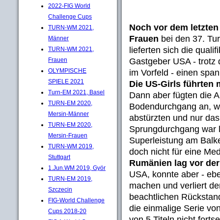
2022-FIG World
Challenge Cups
Noch vor dem letzten
TURN-WM 2021,
Frauen
bei den 37. Tu
Männer
lieferten sich die qual
TURN-WM 2021,
Gastgeber USA - trotz 
Frauen
OLYMPISCHE
im Vorfeld - einen sp
SPIELE 2021
Die US-Girls führten m
Turn-EM 2021, Basel
Dann aber fügten die 
TURN-EM 2020,
Bodendurchgang an, wä
Mersin-Männer
abstürzten und nur das 
TURN-EM 2020,
Sprungdurchgang war le
Mersin-Frauen
Superleistung am Balk
TURN-WM 2019,
doch nicht für eine Med
Stuttgart
Rumänien lag vor der 
1.Jun.WM 2019, Györ
USA, konnte aber - ebe
TURN-EM 2019,
machen und verliert de
Szczecin
beachtlichen Rückstan
FIG-World Challenge
die einmalige Serie vo
Cups 2018-20
von 5 Titeln nicht forts