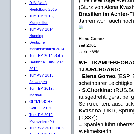
(- keine einzige Wert
DJM (wbl.),
(Sturz von Alona Kvash
Heidelberg 2015
Brasilien im Achter-F
Turn-EM 2015,
Jahren wohl auch noch
Montpellier
Turn-WM 2014,
Nanning
Elona Gomez-
Deutsche
seit 2001
Meisterschaften 2014
- dritte WM
Turn-EM 2014, Sofia
WETTKAMPFBEOBAC
Deutsche Turn-Ligen
1.DURCHGANG:
2014
-
Elena Gomez
(ESP, 
Turn-WM 2013,
Antwerpen
scheinbarer Leichtigkei
Turn-EM 2013,
-
S.Chorkina:
(RUS,Bo)
Moskau
ausgedreht; gerät bei 
OLYMPISCHE
Senkrechten; ausdruck
SPIELE 2012
Kvascha
(UKR, Sprung)
Turn-EM 2012,
(9,337);
Montpellier (M)
= Spanien führt überrs
Turn-WM 2011, Tokio
Weltmeisterin.