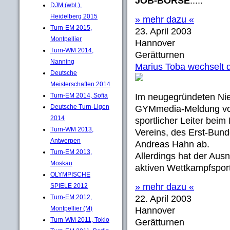
JOB-BÖRSE
.....
DJM (wbl.),
Heidelberg 2015
» mehr dazu «
Turn-EM 2015,
23. April 2003
Montpellier
Hannover
Turn-WM 2014,
Gerätturnen
Nanning
Marius Toba wechselt d
Deutsche
Meisterschaften 2014
Turn-EM 2014, Sofia
Im neugegründeten Nie
Deutsche Turn-Ligen
GYMmedia-Meldung 
2014
sportlicher Leiter bei
Turn-WM 2013,
Vereins, des Erst-Bund
Antwerpen
Andreas Hahn ab.
Turn-EM 2013,
Allerdings hat der Aus
Moskau
aktiven Wettkampfsport
OLYMPISCHE
» mehr dazu «
SPIELE 2012
Turn-EM 2012,
22. April 2003
Montpellier (M)
Hannover
Turn-WM 2011, Tokio
Gerätturnen