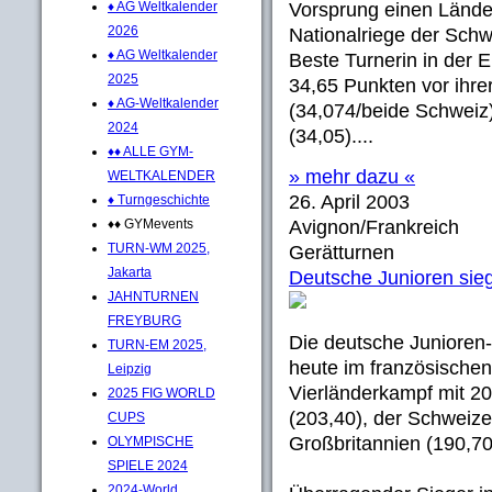
♦ AG Weltkalender
Vorsprung einen Lände
2026
Nationalriege der Schw
♦ AG Weltkalender
Beste Turnerin in der 
2025
34,65 Punkten vor ihre
♦ AG-Weltkalender
(34,074/beide Schweiz
2024
(34,05)....
♦♦ ALLE GYM-
» mehr dazu «
WELTKALENDER
26. April 2003
♦ Turngeschichte
♦♦ GYMevents
Avignon/Frankreich
TURN-WM 2025,
Gerätturnen
Jakarta
Deutsche Junioren si
JAHNTURNEN
FREYBURG
Die deutsche Junioren
TURN-EM 2025,
heute im französischen
Leipzig
Vierländerkampf mit 2
2025 FIG WORLD
(203,40), der Schweiz
CUPS
Großbritannien (190,70
OLYMPISCHE
SPIELE 2024
2024-World