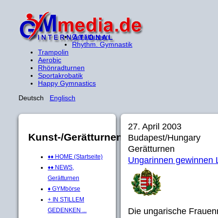
Gerätturnen
Rhythm. Gymnastik
Trampolin
Aerobic
Rhönradturnen
Sportakrobatik
Happy Gymnastics
Deutsch
Englisch
27. April 2003
Kunst-/Gerätturnen
Budapest/Hungary
Gerätturnen
♦♦ HOME (Startseite)
Ungarinnen gewinnen 
♦♦ NEWS,
Gerätturnen
♦ GYMbörse
+ IN STILLEM
Die ungarische Frauen
GEDENKEN ...