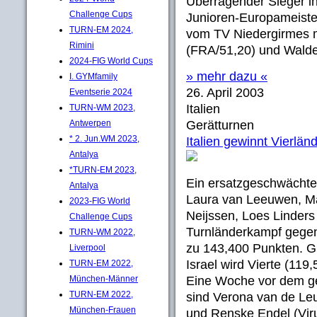
Überragender Sieger in
Challenge Cups
Junioren-Europameiste
TURN-EM 2024,
vom TV Niedergirmes mi
Rimini
(FRA/51,20) und Walde
2024-FIG World Cups
» mehr dazu «
I. GYMfamily
26. April 2003
Eventserie 2024
Italien
TURN-WM 2023,
Antwerpen
Gerätturnen
* 2. Jun.WM 2023,
Italien gewinnt Vierlä
Antalya
*TURN-EM 2023,
Ein ersatzgeschwächte
Antalya
Laura van Leeuwen, M
2023-FIG World
Neijssen, Loes Linders
Challenge Cups
Turnländerkampf gegen 
TURN-WM 2022,
zu 143,400 Punkten. Gr
Liverpool
Israel wird Vierte (119,
TURN-EM 2022,
München-Männer
Eine Woche vor dem ge
TURN-EM 2022,
sind Verona van de Le
München-Frauen
und Renske Endel (Viru