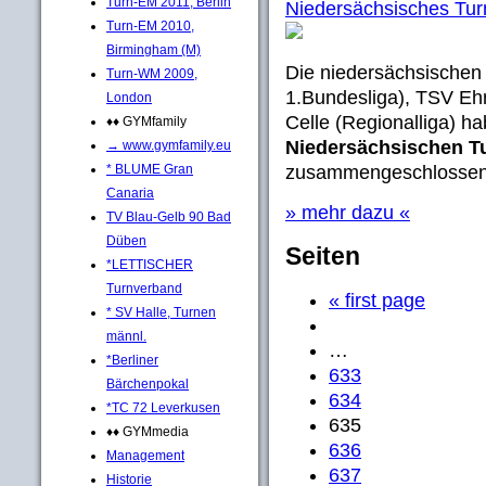
Turn-EM 2011, Berlin
Niedersächsisches Tu
Turn-EM 2010,
Birmingham (M)
Die niedersächsischen
Turn-WM 2009,
1.Bundesliga), TSV Eh
London
Celle (Regionalliga) h
♦♦ GYMfamily
Niedersächsischen T
→ www.gymfamily.eu
* BLUME Gran
zusammengeschlossen
Canaria
» mehr dazu «
TV Blau-Gelb 90 Bad
Düben
Seiten
*LETTISCHER
Turnverband
« first page
* SV Halle, Turnen
männl.
…
*Berliner
633
Bärchenpokal
634
*TC 72 Leverkusen
635
♦♦ GYMmedia
636
Management
637
Historie