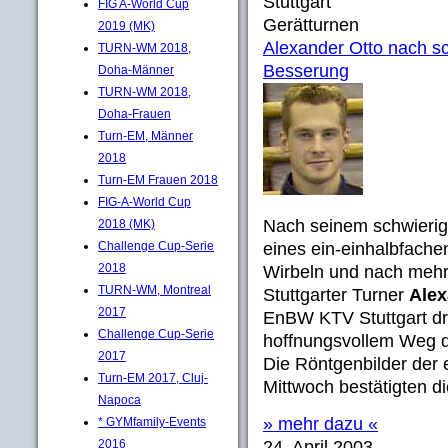
Stuttgart
FIG A-World Cup
Gerätturnen
2019 (MK)
Alexander Otto nach s
TURN-WM 2018,
Besserung
Doha-Männer
TURN-WM 2018,
Doha-Frauen
Turn-EM, Männer
2018
Turn-EM Frauen 2018
FIG-A-World Cup
Nach seinem schwierig
2018 (MK)
Challenge Cup-Serie
eines ein-einhalbfach
2018
Wirbeln und nach mehrs
TURN-WM, Montreal
Stuttgarter Turner
Alex
2017
EnBW KTV Stuttgart dr
Challenge Cup-Serie
hoffnungsvollem Weg 
2017
Die Röntgenbilder der
Turn-EM 2017, Cluj-
Mittwoch bestätigten di
Napoca
» mehr dazu «
* GYMfamily-Events
2016
24. April 2003