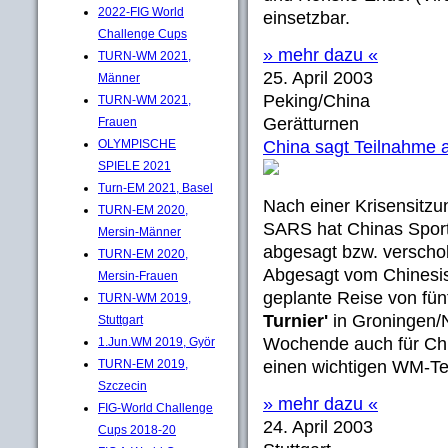
2022-FIG World
einsetzbar.
Challenge Cups
» mehr dazu «
TURN-WM 2021,
25. April 2003
Männer
Peking/China
TURN-WM 2021,
Gerätturnen
Frauen
OLYMPISCHE
China sagt Teilnahme 
SPIELE 2021
Turn-EM 2021, Basel
Nach einer Krisensit
TURN-EM 2020,
SARS hat Chinas Sport
Mersin-Männer
abgesagt bzw. verscho
TURN-EM 2020,
Abgesagt vom Chinesi
Mersin-Frauen
geplante Reise von fü
TURN-WM 2019,
Turnier'
in Groningen/N
Stuttgart
Wochende auch für Ch
1.Jun.WM 2019, Györ
TURN-EM 2019,
einen wichtigen WM-Test
Szczecin
» mehr dazu «
FIG-World Challenge
24. April 2003
Cups 2018-20