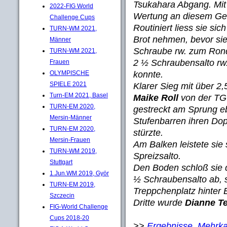
Tsukahara Abgang. Mit 
2022-FIG World
Wertung an diesem Ger
Challenge Cups
Routiniert liess sie si
TURN-WM 2021,
Brot nehmen, bevor si
Männer
Schraube rw. zum Ron
TURN-WM 2021,
2 ½ Schraubensalto rw
Frauen
konnte.
OLYMPISCHE
SPIELE 2021
Klarer Sieg mit über 2
Turn-EM 2021, Basel
Maike Roll
von der TG 
TURN-EM 2020,
gestreckt am Sprung eb
Mersin-Männer
Stufenbarren ihren Dop
TURN-EM 2020,
stürzte.
Mersin-Frauen
Am Balken leistete sie
TURN-WM 2019,
Spreizsalto.
Stuttgart
Den Boden schloß sie 
1.Jun.WM 2019, Györ
½ Schraubensalto ab, s
TURN-EM 2019,
Treppchenplatz hinter 
Szczecin
Dritte wurde
Dianne T
FIG-World Challenge
Cups 2018-20
>>
Ergebnisse, Mehrka