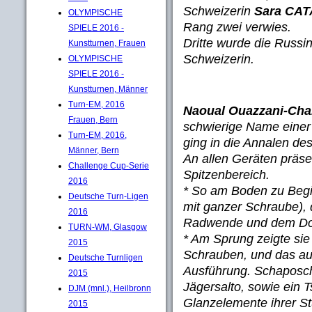
Schweizerin
Sara CA
OLYMPISCHE
Rang zwei verwies.
SPIELE 2016 -
Dritte wurde die Russi
Kunstturnen, Frauen
Schweizerin.
OLYMPISCHE
SPIELE 2016 -
Kunstturnen, Männer
Turn-EM, 2016
Naoual Ouazzani-Cha
Frauen, Bern
schwierige Name einer
Turn-EM, 2016,
ging in die Annalen de
Männer, Bern
An allen Geräten präse
Challenge Cup-Serie
Spitzenbereich.
2016
* So am Boden zu Begi
Deutsche Turn-Ligen
mit ganzer Schraube), 
2016
Radwende und dem Dop
TURN-WM, Glasgow
* Am Sprung zeigte sie
2015
Schrauben, und das au
Deutsche Turnligen
Ausführung. Schaposc
2015
Jägersalto, sowie ein
DJM (mnl.), Heilbronn
Glanzelemente ihrer St
2015