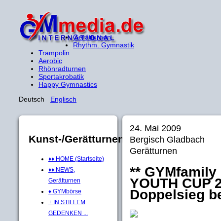
Gerätturnen
Rhythm. Gymnastik
Trampolin
Aerobic
Rhönradturnen
Sportakrobatik
Happy Gymnastics
Deutsch
Englisch
24. Mai 2009
Kunst-/Gerätturnen
Bergisch Gladbach
Gerätturnen
♦♦ HOME (Startseite)
** GYMfamily 
♦♦ NEWS,
YOUTH CUP 2
Gerätturnen
Doppelsieg be
♦ GYMbörse
+ IN STILLEM
GEDENKEN ...