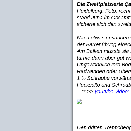
Die Zweitplatzierte Ç
Heidelberg; Foto, recht
stand Juna im Gesamte
sicherte sich den zweit
Nach etwas unsauberer
der Barrenübung einsch
Am Balken musste sie n
turnte dann aber gut w
Ungewöhnlich ihre Bo
Radwenden oder Übers
1 ½ Schraube vorwärts
Hocksalto und Schraub
** >>
youtube-video
Den dritten Treppchenp