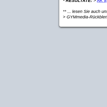
* RESULTATE:
>
AK 9
** ... lesen Sie auch u
> GYMmedia-Rückble