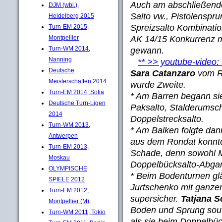
Auch am abschließende
DJM (wbl.),
Salto vw., Pistolenspr
Heidelberg 2015
Spreizsalto Kombinatio
Turn-EM 2015,
AK 14/15 Konkurrenz m
Montpellier
Turn-WM 2014,
gewann.
Nanning
** >> youtube-vid
Deutsche
Sara Catanzaro
vom R
Meisterschaften 2014
wurde Zweite.
Turn-EM 2014, Sofia
* Am Barren begann si
Deutsche Turn-Ligen
Paksalto, Stalderums
2014
Doppelstrecksalto.
Turn-WM 2013,
* Am Balken folgte dan
Antwerpen
aus dem Rondat konnte 
Turn-EM 2013,
Schade, denn sowohl Me
Moskau
Doppelbücksalto-Abgan
OLYMPISCHE
* Beim Bodenturnen glä
SPIELE 2012
Jurtschenko mit ganze
Turn-EM 2012,
supersicher.
Tatjana 
Montpellier (M)
Boden und Sprung sou
Turn-WM 2011, Tokio
als sie beim Doppelbü