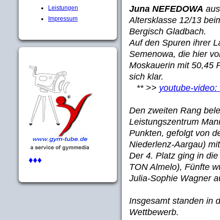
Juna NEFEDOWA
aus 
Leistungen
Altersklasse 12/13 be
Impressum
Bergisch Gladbach.
Auf den Spuren ihrer 
Semenowa,
die hier v
Moskauerin mit 50,45 P
sich klar.
** >>
youtube-video
Den zweiten Rang bel
Leistungszentrum Man
Punkten, gefolgt von d
Niederlenz-Aargau) mi
Der 4. Platz ging in d
♦♦♦
TON Almelo), Fünfte w
Julia-Sophie Wagner a
Insgesamt standen in d
Wettbewerb.