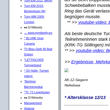
Turn-EM 2011, Berlin
Schwebebalken musste
Turn-EM 2010,
Ring das Gerät verlass
Birmingham (M)
begnügen musste.
Turn-WM 2009,
** >>
youtube-video
London
♦♦ GYMfamily
Als beste deutsche Turn
→ www.gymfamily.eu
* BLUME Gran
Teilnehmerinnen stark 
Canaria
(KRK-TG Söllingen) mit
TV Blau-Gelb 90 Bad
** >>
youtube-video:
Düben
*LETTISCHER
>>
Ergebnisse, Mehrka
Turnverband
* SV Halle, Turnen
männl.
AK-12-Siegerin
*Berliner
Nefedowa
Bärchenpokal
*TC 72 Leverkusen
* Altersklasse 12/13
♦♦ GYMmedia
__________________
Management
Historie