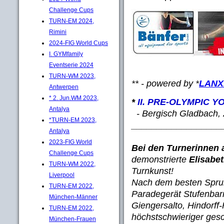
Challenge Cups
TURN-EM 2024,
Rimini
2024-FIG World Cups
I. GYMfamily
Eventserie 2024
TURN-WM 2023,
** - powered by *
LANX
Antwerpen
* 2. Jun.WM 2023,
*
II. PRE-OLYMPIC Y
Antalya
- Bergisch Gladbach, 
*TURN-EM 2023,
__________________
Antalya
2023-FIG World
Bei den Turnerinnen 
Challenge Cups
demonstrierte
Elisabet
TURN-WM 2022,
Turnkunst!
Liverpool
Nach dem besten Sprun
TURN-EM 2022,
Paradegerät Stufenbar
München-Männer
Giengersalto, Hindorff-F
TURN-EM 2022,
höchstschwieriger ges
München-Frauen