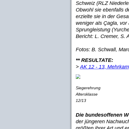
Schweiz (RLZ Niederle
Obwohl sie ebenfalls d
erzielte sie in der Ge
weniger als Çagla, vor
Sprungleistung (Yurche
Bericht: L. Cremer, S.
Fotos: B. Schwall, Mar
** RESULTATE:
>
AK 12 - 13, Mehrkam
Siegerehrung
Altersklasse
12/13
Die bundesoffenen W
der jüngeren Nachwuchs
größten ihrer Art und 