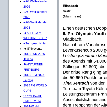
♦ AG Weltkalender
Elisabeth
2026
Seitz
♦ AG Weltkalender
(Mannheim)
2025
♦ AG-Weltkalender
Einen deutschen Doppel
2024
II. Pre Olympic Yout
♦♦ ALLE GYM-
WELTKALENDER
Gladbach.
♦ Turngeschichte
Nach ihrem Vorjahreser
♦♦ GYMevents
Leverkusencup 2008 
TURN-WM 2025,
Leistungszentrum Ma
Jakarta
des Abends mit 54,800
JAHNTURNEN
Söllingen; 52,800), die
FREYBURG
Der dritte Rang ging a
TURN-EM 2025,
die 50,650 Punkte errei
Leipzig
Tina Jentsch
von der 
2025 FIG WORLD
Turnteam Toyota Köln
CUPS
Leistungszentrum Frank
OLYMPISCHE
Ausschließlich auslän
SPIELE 2024
dem Treppchen der Alte
2024-World