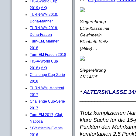
FIG A-World Cup
2019 (MK)
TURN-WM 2018,
Siegerehrung
Doha-Männer
Elite-Klasse mit
TURN-WM 2018,
Gewinnerin
Doha-Frauen
Elisabeth Seitz
Turn-EM, Männer
(Mitte) ...
2018
Turn-EM Frauen 2018
FIG-A-World Cup
2018 (MK)
Siegerehrung
Challenge Cup-Serie
AK 14/15
2018
TURN-WM, Montreal
*
ALTERSKLASSE 14/
2017
__________________
Challenge Cup-Serie
2017
Trotz komplizierten N
Turn-EM 2017, Cluj-
klare Sache für die 15-
Napoca
Punkten den Mehrkamp
* GYMfamily-Events
komfortablen 2,5 Punkt
2016