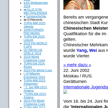
♦ AG-Weltkalender
2024
♦♦ ALLE GYM-
WELTKALENDER
♦ Turngeschichte
Bereits am vergangen
♦♦ GYMevents
chinesischen Stadt Kun
TURN-WM 2025,
Jakarta
Chinesischen Meister
JAHNTURNEN
Qualifikation für die i
FREYBURG
TURN-EM 2025,
gelten.
Leipzig
2025 FIG WORLD
Chinesischer Mehrkamp
CUPS
wurde
Yang, Wei
aus H
OLYMPISCHE
SPIELE 2024
wurde Vierter.
2024-World
Challenge Cups
TURN-EM 2024,
» mehr dazu «
Rimini
22. Juni 2002
2024-FIG World Cups
I. GYMfamily
Moskau / RUS:
Eventserie 2024
TURN-WM 2023,
Gerätturnen
Antwerpen
Internationale Jugends
* 2. Jun.WM 2023,
Antalya
*TURN-EM 2023,
Antalya
Vom 16. bis 24. Juni f
2023-FIG World
Challenge Cups
die
'Internationalen 
TURN-WM 2022,