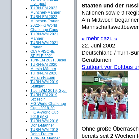
Liverpool
Staaten und der russ
TURN-EM 2022,
Nationen sowie 9 Regio
München-Männer
TURN-EM 2022,
Am Mittwoch begannend
München-Frauen
2022-FIG World
Mannschaftswettbewerb
Challenge Cups
TURN-WM 2021,
» mehr dazu «
Männer
TURN-WM 2021,
22. Juni 2002
Frauen
OLYMPISCHE
Deutschland / Turn-Bun
SPIELE 2021
Gerätturnen
Turn-EM 2021, Basel
TURN-EM 2020,
Stuttgart vor Cottbus 
Mersin-Männer
TURN-EM 2020,
Mersin-Frauen
TURN-WM 2019,
Stuttgart
1.Jun.WM 2019, Györ
TURN-EM 2019,
Szczecin
FIG-World Challenge
Cups 2018-20
FIG A-World Cup
2019 (MK)
TURN-WM 2018,
Doha-Männer
Ohne große Überrasch
TURN-WM 2018,
Doha-Frauen
bereits seit 2 Wochen
Turn-EM, Männer