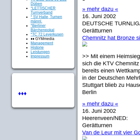
Düben
*LETTISCHER
» mehr dazu «
Turnverband
16. Juni 2002
* SV Halle, Turnen
männl.
DEUTSCHE TURNLIG
*Berliner
Gerätturnen
Bärchenpokal
*TC 72 Leverkusen
Chemnitz hat Bronze s
♦♦ GYMmedia
Management
Historie
Leistungen
>> Mit einem Heimsieg
Impressum
sich die KTV Chemnitz
bereits einen Wettkam
in der Deutschen Mehrk
Stuttgart blieb zu Ha
Berlin
♦♦♦
» mehr dazu «
16. Juni 2002
Heerenveen/NED:
Gerätturnen
Van de Leur mit vier G