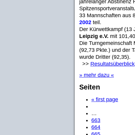
jahrelanger Abstinenz 
Spitzensportveranstalt
33 Mannschaften aus 
2002
teil.
Der Kürwettkampf (13 
Leipzig e.V.
mit 101,4
Die Turngemeinschaft M
(92,73 Pkte.) und der 
wurde Dritter (92,35).
>>
Resultatsüberblick
» mehr dazu «
Seiten
« first page
…
663
664
665