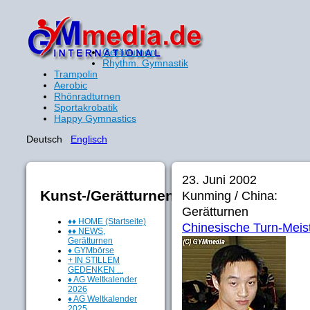
Gerätturnen
Rhythm. Gymnastik
Trampolin
Aerobic
Rhönradturnen
Sportakrobatik
Happy Gymnastics
Deutsch
Englisch
23. Juni 2002
Kunst-/Gerätturnen
Kunming / China:
Gerätturnen
♦♦ HOME (Startseite)
Chinesische Turn-Meis
♦♦ NEWS,
Gerätturnen
♦ GYMbörse
+ IN STILLEM
GEDENKEN ...
♦ AG Weltkalender
2026
♦ AG Weltkalender
2025