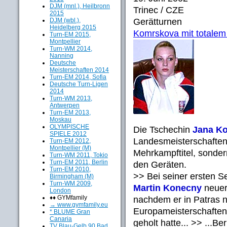
DJM (mnl.), Heilbronn
Trinec / CZE
2015
DJM (wbl.),
Gerätturnen
Heidelberg 2015
Komrskova mit totalem 
Turn-EM 2015,
Montpellier
Turn-WM 2014,
Nanning
Deutsche
Meisterschaften 2014
Turn-EM 2014, Sofia
Deutsche Turn-Ligen
2014
Turn-WM 2013,
Antwerpen
Turn-EM 2013,
Moskau
OLYMPISCHE
Die Tschechin
Jana K
SPIELE 2012
Landesmeisterschaften 
Turn-EM 2012,
Montpellier (M)
Mehrkampftitel, sonder
Turn-WM 2011, Tokio
Turn-EM 2011, Berlin
den Geräten.
Turn-EM 2010,
>> Bei seiner ersten S
Birmingham (M)
Turn-WM 2009,
Martin Konecny
neuer
London
♦♦ GYMfamily
nachdem er in Patras n
→ www.gymfamily.eu
Europameisterschaften
* BLUME Gran
Canaria
geholt hatte... >> ...Be
TV Blau-Gelb 90 Bad