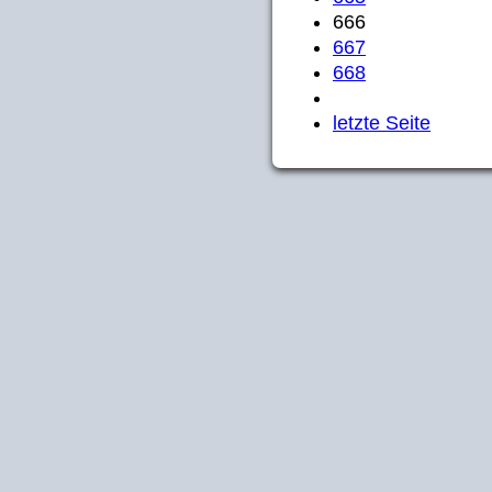
666
667
668
letzte Seite