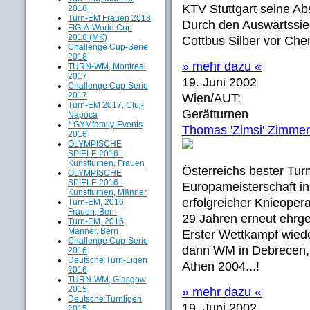
KTV Stuttgart seine A
2018
Turn-EM Frauen 2018
Durch den Auswärtssieg
FIG-A-World Cup
2018 (MK)
Cottbus Silber vor Che
Challenge Cup-Serie
2018
» mehr dazu «
TURN-WM, Montreal
2017
19. Juni 2002
Challenge Cup-Serie
2017
Wien/AUT:
Turn-EM 2017, Cluj-
Gerätturnen
Napoca
* GYMfamily-Events
Thomas 'Zimsi' Zimme
2016
OLYMPISCHE
SPIELE 2016 -
Kunstturnen, Frauen
Österreichs bester Tur
OLYMPISCHE
SPIELE 2016 -
Europameisterschaft in 
Kunstturnen, Männer
erfolgreicher Knieopera
Turn-EM, 2016
Frauen, Bern
29 Jahren erneut ehrgei
Turn-EM, 2016,
Männer, Bern
Erster Wettkampf wiede
Challenge Cup-Serie
dann WM in Debrecen, 
2016
Deutsche Turn-Ligen
Athen 2004...!
2016
TURN-WM, Glasgow
2015
» mehr dazu «
Deutsche Turnligen
19. Juni 2002
2015