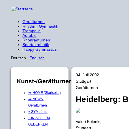
Gerätturnen
Rhythm. Gymnastik
Trampolin
Aerobic
Rhönradturnen
Sportakrobatik
Happy Gymnastics
Deutsch
Englisch
04. Juli 2002
Kunst-/Gerätturnen
Stuttgart
Gerätturnen
♦♦ HOME (Startseite)
Heidelberg: B
♦♦ NEWS,
Gerätturnen
♦ GYMbörse
+ IN STILLEM
Valeri Belenki,
GEDENKEN ...
Stuttgart