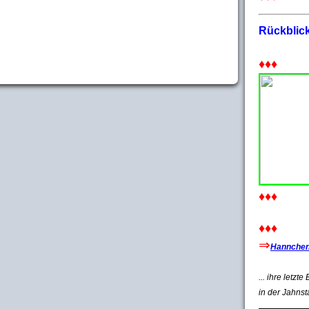
Rückblic
♦♦♦
♦♦♦
♦♦♦
⇒
Hannchen'
... ihre letzt
in der Jahnst