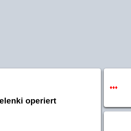
♦♦♦
elenki operiert