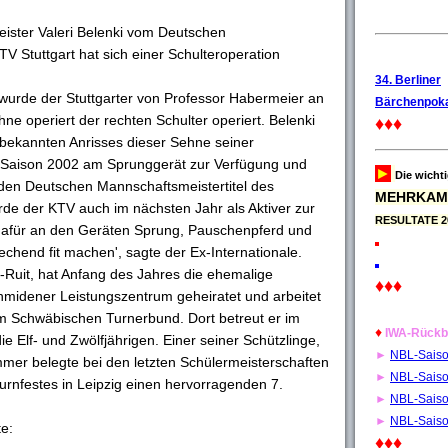
ister Valeri Belenki vom Deutschen
 Stuttgart hat sich einer Schulteroperation
34. Berliner
g wurde der Stuttgarter von Professor Habermeier an
Bärchenpoka
ne operiert der rechten Schulter operiert. Belenki
♦♦♦
 bekannten Anrisses dieser Sehne seiner
 Saison 2002 am Sprunggerät zur Verfügung und
►
Die wicht
 den Deutschen Mannschaftsmeistertitel des
MEHRKAM
erde der KTV auch im nächsten Jahr als Aktiver zur
RESULTATE 2
dafür an den Geräten Sprung, Pauschenpferd und
echend fit machen', sagte der Ex-Internationale.
art-Ruit, hat Anfang des Jahres die ehemalige
♦♦♦
idener Leistungszentrum geheiratet und arbeitet
im Schwäbischen Turnerbund. Dort betreut er im
♦
IWA-Rückb
e Elf- und Zwölfjährigen. Einer seiner Schützlinge,
►
NBL-Sais
mmer belegte bei den letzten Schülermeisterschaften
►
NBL-Sais
nfestes in Leipzig einen hervorragenden 7.
►
NBL-Sais
►
NBL-Sais
te:
♦♦♦