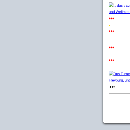
♦♦♦
♦♦♦
♦♦♦
♦♦♦
.♦♦♦