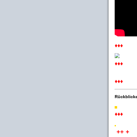
♦♦♦
♦♦♦
♦♦♦
Rückblick
♦♦♦
++ +