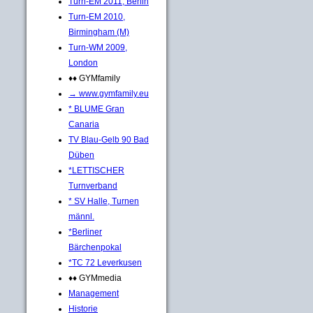
Turn-EM 2011, Berlin
Turn-EM 2010,
Birmingham (M)
Turn-WM 2009,
London
♦♦ GYMfamily
→ www.gymfamily.eu
* BLUME Gran
Canaria
TV Blau-Gelb 90 Bad
Düben
*LETTISCHER
Turnverband
* SV Halle, Turnen
männl.
*Berliner
Bärchenpokal
*TC 72 Leverkusen
♦♦ GYMmedia
Management
Historie