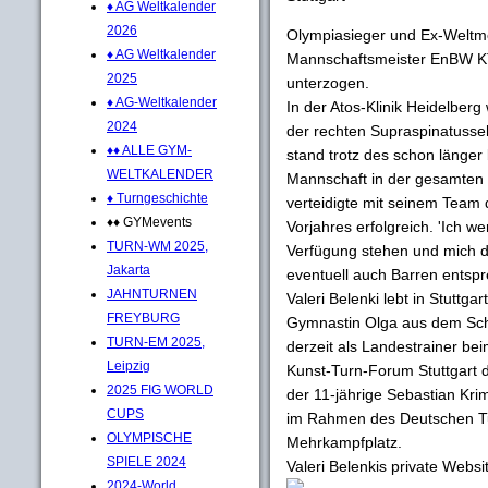
♦ AG Weltkalender
2026
Olympiasieger und Ex-Weltme
♦ AG Weltkalender
Mannschaftsmeister EnBW KTV
2025
unterzogen.
♦ AG-Weltkalender
In der Atos-Klinik Heidelber
2024
der rechten Supraspinatusseh
♦♦ ALLE GYM-
stand trotz des schon länger
WELTKALENDER
Mannschaft in der gesamten
♦ Turngeschichte
verteidigte mit seinem Team
♦♦ GYMevents
Vorjahres erfolgreich. 'Ich w
TURN-WM 2025,
Verfügung stehen und mich 
Jakarta
eventuell auch Barren entspr
JAHNTURNEN
Valeri Belenki lebt in Stuttg
FREYBURG
Gymnastin Olga aus dem Schm
TURN-EM 2025,
derzeit als Landestrainer be
Leipzig
Kunst-Turn-Forum Stuttgart di
2025 FIG WORLD
der 11-jährige Sebastian Kri
CUPS
im Rahmen des Deutschen Tur
OLYMPISCHE
Mehrkampfplatz.
SPIELE 2024
Valeri Belenkis private Websi
2024-World