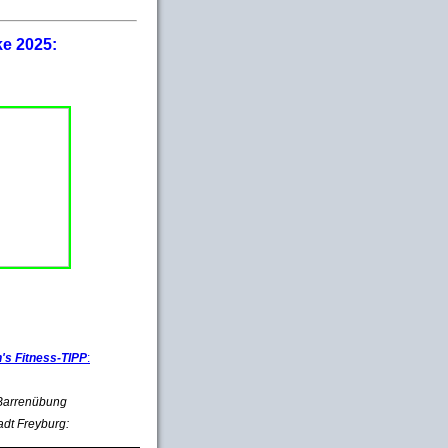
ke 2025:
s Fitness-TIPP
:
e Barrenübung
adt Freyburg: