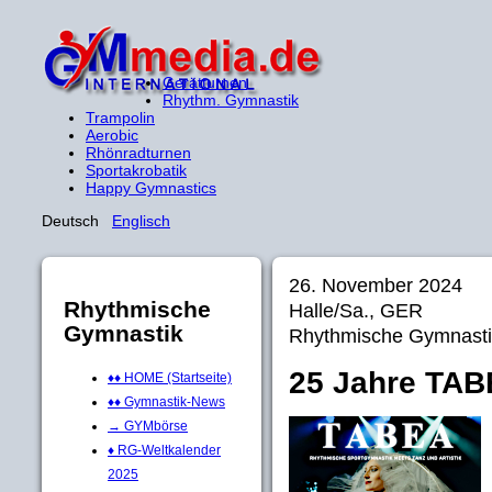
Gerätturnen
Rhythm. Gymnastik
Trampolin
Aerobic
Rhönradturnen
Sportakrobatik
Happy Gymnastics
Deutsch
Englisch
26. November 2024
Rhythmische
Halle/Sa., GER
Gymnastik
Rhythmische Gymnasti
25 Jahre TAB
♦♦ HOME (Startseite)
♦♦ Gymnastik-News
→ GYMbörse
♦ RG-Weltkalender
2025