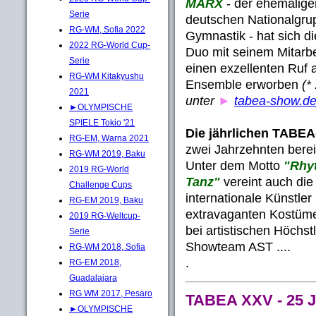
MARX
- der ehemalige
Serie
deutschen Nationalgr
RG-WM, Sofia 2022
Gymnastik - hat sich d
2022 RG-World Cup-
Duo mit seinem Mitarbe
Serie
einen exzellenten Ruf 
RG-WM Kitakyushu
Ensemble erworben
(* 
2021
unter
►
tabea-show.d
►OLYMPISCHE
SPIELE Tokio '21
Die jährlichen TABE
RG-EM, Warna 2021
zwei Jahrzehnten bere
RG-WM 2019, Baku
Unter dem Motto
"Rhyt
2019 RG-World
Tanz"
vereint auch die
Challenge Cups
internationale Künstler
RG-EM 2019, Baku
extravaganten Kostüm
2019 RG-Weltcup-
bei artistischen Höchs
Serie
Showteam AST ....
RG-WM 2018, Sofia
.
RG-EM 2018,
Guadalajara
RG WM 2017, Pesaro
TABEA XXV - 25 J
►OLYMPISCHE