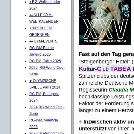
♦ RG-Weltkalender
2024
♦♦ ALLE GYM-
WELTKALENDER
+ IN STILLEM
GEDENKEN
♦♦ GYM-EVENTS
RG-WM Rio de
Fast auf den Tag gen
Janeiro 2025
"Steigenberger Hotel"
RG-EM, Tallin 2025
K
C
TABEA
2025, RG-World Cup-
ultur-
lub
Serie
Spitzenclubs der deut
►OLYMPISCHE
zahlreiche Deutsche Mei
SPIELE Paris 2024
Regisseurin
Claudia
RG-EM, Budapest
hochklassige Leistung
2024
Faktor der Förderung so
2024 RG-World Cup-
längst zu einem Herzst
Serie
♦
RG-WM, Valencia
Inzwischen aktiv un
2023
unterstützt
von ihrer 
2023 RG-World Cup-