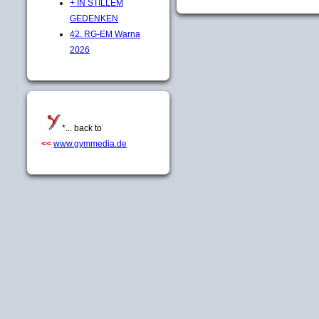
+ IN STILLEM
GEDENKEN
42. RG-EM Warna
2026
*... back to
<<
www.gymmedia.de