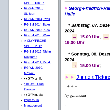
SPIELE Rio '16
♦
Georg-Friedrich-Hä
RG-WM 2015,
Halle
Stuttgart
RG-WM 2014, Izmir
* Samstag, 07. Dez
RG-EM 2014, Baku
RG-WM 2013, Kiew
2024
→
→
RG-EM 2013, Wien
15.00 Uhr
;
►OLYMPISCHE
19.00 Uhr
SPIELE 2012
.
RG-EM 2012, Nishni
* Sonntag, 08. Dez
Novgorod
2024
RG-EM 2011, Minsk
→
15.00 Uhr
;
RG-WM 2010,
Moskau
►►
J e t z t Ticke
♦♦ GYMfamily
* BLUME Gran
+ + +
Canaria
♦♦ GYMmedia
(c) gymmedia
Impressum
.
Management