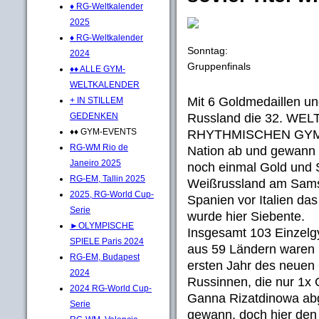
♦ RG-Weltkalender
2025
♦ RG-Weltkalender
Sonntag:
2024
Gruppenfinals
♦♦ ALLE GYM-
WELTKALENDER
Mit 6 Goldmedaillen un
+ IN STILLEM
Russland die 32. W
GEDENKEN
♦♦ GYM-EVENTS
RHYTHMISCHEN GYMNAS
RG-WM Rio de
Nation ab und gewann al
Janeiro 2025
noch einmal Gold und 
RG-EM, Tallin 2025
Weißrussland am Sam
2025, RG-World Cup-
Spanien vor Italien da
Serie
wurde hier Siebente.
►OLYMPISCHE
Insgesamt 103 Einzelg
SPIELE Paris 2024
aus 59 Ländern waren be
RG-EM, Budapest
ersten Jahr des neuen 
2024
Russinnen, die nur 1x 
2024 RG-World Cup-
Ganna Rizatdinowa abg
Serie
gewann, doch hier den 