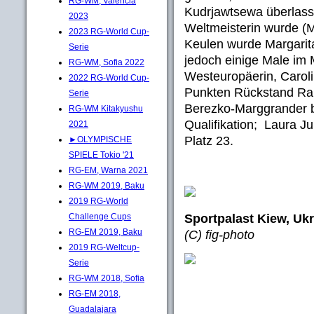
RG-WM, Valencia
Kudrjawtsewa überlass
2023
Weltmeisterin wurde (M
2023 RG-World Cup-
Keulen wurde Margarita
Serie
jedoch einige Male im 
RG-WM, Sofia 2022
Westeuropäerin, Caroli
2022 RG-World Cup-
Punkten Rückstand Ran
Serie
Berezko-Marggrander be
RG-WM Kitakyushu
Qualifikation; Laura J
2021
Platz 23.
►OLYMPISCHE
SPIELE Tokio '21
RG-EM, Warna 2021
RG-WM 2019, Baku
2019 RG-World
Sportpalast Kiew, Uk
Challenge Cups
RG-EM 2019, Baku
(C) fig-photo
2019 RG-Weltcup-
Serie
RG-WM 2018, Sofia
RG-EM 2018,
Guadalajara