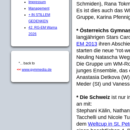
Impressum
Schmiden), Rana Tokm
Management
Es ist dies auch das 
+ IN STILLEM
Gruppe, Karina Pfennig
GEDENKEN
42. RG-EM Warna
* Österreichs Gymna
2026
langjährigen Stars Car
EM 2013
ihren Abschie
starten die neue "rot-
Neuling Natascha Weg
Die Gruppe um WM-Routi
*... back to
junges Ensemble, das 
<<
www.gymmedia.de
Anastasia Detkova (W),
Meder (St) und Vaness
* Die Schweiz
ist nur 
an mit:
Stephani Kälin, Nathan
Tacchelli und Nicole T
dem
Weltcup in St. Pe