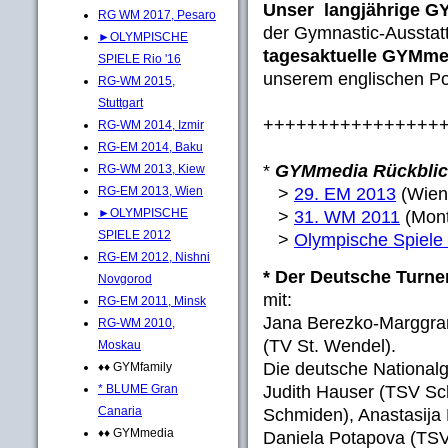
Unser langjährige G
RG WM 2017, Pesaro
der Gymnastic-Ausstat
►OLYMPISCHE
tagesaktuelle GYMmed
SPIELE Rio '16
unserem englischen Po
RG-WM 2015,
Stuttgart
++++++++++++++++
RG-WM 2014, Izmir
RG-EM 2014, Baku
*
GYMmedia Rückblic
RG-WM 2013, Kiew
>
29. EM 2013
(Wie
RG-EM 2013, Wien
►OLYMPISCHE
>
31. WM 2011
(Mont
SPIELE 2012
>
Olympische Spiele
RG-EM 2012, Nishni
* Der Deutsche Turn
Novgorod
mit:
RG-EM 2011, Minsk
Jana Berezko-Marggra
RG-WM 2010,
(TV St. Wendel).
Moskau
Die deutsche Nationalg
♦♦ GYMfamily
Judith Hauser (TSV Sc
* BLUME Gran
Canaria
Schmiden), Anastasija
♦♦ GYMmedia
Daniela Potapova (TS