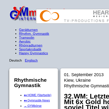
Gerätturnen
Rhythm. Gymnastik
Trampolin
Aerobic
Rhönradturnen
Sportakrobatik
Happy Gymnastics
Deutsch
Englisch
01. September 2013
Rhythmische
Kiew, Ukraine
Gymnastik
Rhythmische Gymnasti
32.WM: Letzte
♦♦ HOME (Startseite)
Mit 6x Gold h
♦♦ Gymnastik-News
soviel Titel w
→ GYMbörse