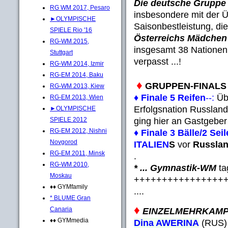
Die deutsche Gruppe
RG WM 2017, Pesaro
insbesondere mit der Ü
►OLYMPISCHE
Saisonbestleistung, di
SPIELE Rio '16
Österreichs Mädchen
RG-WM 2015,
insgesamt 38 Nationen
Stuttgart
verpasst ...!
RG-WM 2014, Izmir
RG-EM 2014, Baku
♦
GRUPPEN-FINAL
RG-WM 2013, Kiew
♦
Finale 5 Reifen
--:
Üb
RG-EM 2013, Wien
Erfolgsnation Russland
►OLYMPISCHE
ging hier an Gastgebe
SPIELE 2012
RG-EM 2012, Nishni
♦
Finale 3 Bälle/2 Seil
Novgorod
ITALIEN
S
vor
Russla
RG-EM 2011, Minsk
.
RG-WM 2010,
* ... Gymnastik-WM
ta
Moskau
++++++++++++++++
♦♦ GYMfamily
....
* BLUME Gran
♦
Canaria
EINZELMEHRKAMPF
♦♦ GYMmedia
Dina AWERINA
(RUS) 