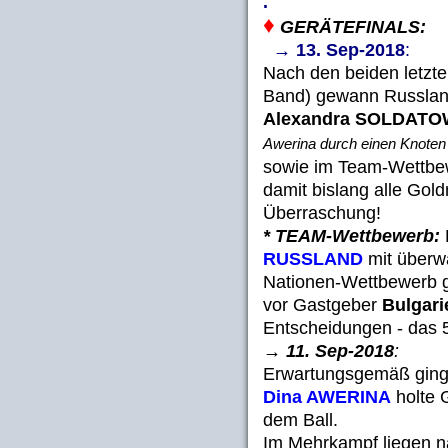
.
♦
GERÄTEFINALS:
→ 13. Sep-2018
:
Nach den beiden letzten
Band) gewann Russlan
Alexandra SOLDAT
Awerina durch einen Knoten 
sowie im Team-Wettbew
damit bislang alle Gol
Überraschung!
* TEAM-Wettbewerb:
RUSSLAND
mit überw
Nationen-Wettbewerb g
vor Gastgeber
Bulgari
Entscheidungen - das 5
→ 11. Sep-2018
:
Erwartungsgemäß ginge
Dina AWERINA
holte 
dem Ball.
Im Mehrkampf liegen na