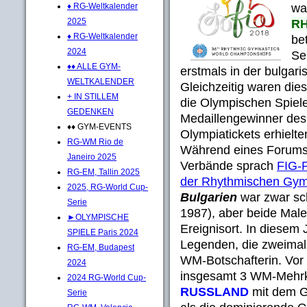
wa
♦ RG-Weltkalender
2025
RH
♦ RG-Weltkalender
be
2024
Se
♦♦ ALLE GYM-
erstmals in der bulgari
WELTKALENDER
Gleichzeitig waren dies
+ IN STILLEM
die Olympischen Spiele 
GEDENKEN
Medaillengewinner de
♦♦ GYM-EVENTS
Olympiatickets erhielte
RG-WM Rio de
Während eines Forums m
Janeiro 2025
Verbände sprach
FIG-P
RG-EM, Tallin 2025
der Rhythmischen Gym
2025, RG-World Cup-
Bulgarien
war zwar sc
Serie
1987), aber beide Mal
►OLYMPISCHE
Ereignisort. In diesem 
SPIELE Paris 2024
Legenden, die zweimal
RG-EM, Budapest
WM-Botschafterin. Vor 
2024
insgesamt 3 WM-Mehrka
2024 RG-World Cup-
RUSSLAND
mit dem G
Serie