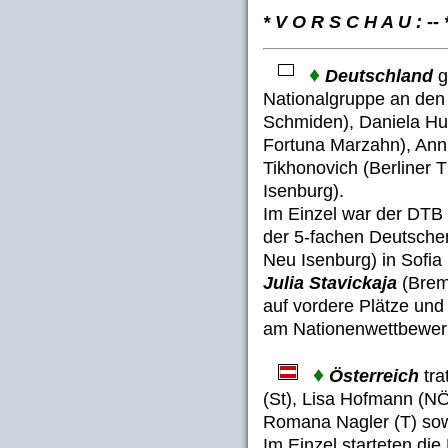
* V O R S C H A U : --
♦
Deutschland
g
Nationalgruppe an den S
Schmiden), Daniela Hu
Fortuna Marzahn), Ann
Tikhonovich (Berliner
Isenburg).
Im Einzel war der DTB
der 5-fachen Deutsche
Neu Isenburg) in Sofia
Julia Stavickaja
(Brem
auf vordere Plätze und 
am Nationenwettbewer
♦
Österreich
tra
(St), Lisa Hofmann (NÖ
Romana Nagler (T) so
Im Einzel starteten di