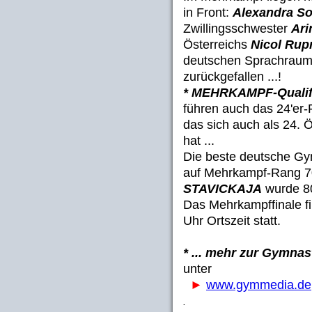
in Front:
Alexandra S
Zwillingsschwester
Ari
Österreichs
Nicol Rup
deutschen Sprachraum 
zurückgefallen ...!
* MEHRKAMPF-Qualifi
führen auch das 24'er-
das sich auch als 24. Ö
hat ...
Die beste deutsche Gy
auf Mehrkampf-Rang 70
STAVICKAJA
wurde 80
Das Mehrkampffinale fi
Uhr Ortszeit statt.
* ... mehr zur Gymna
unter
►
www.gymmedia.de
.