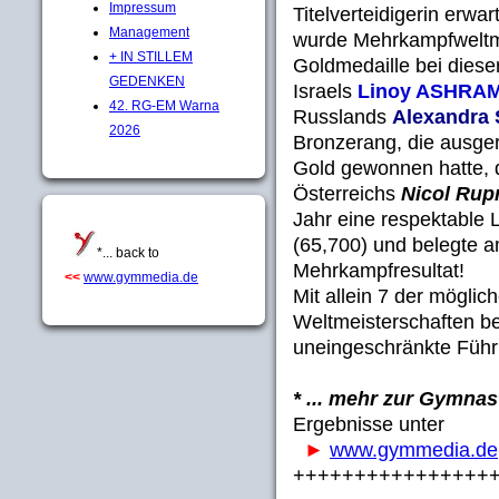
Impressum
Titelverteidigerin erwa
Management
wurde Mehrkampfweltme
+ IN STILLEM
Goldmedaille bei dies
GEDENKEN
Israels
Linoy ASHRA
42. RG-EM Warna
Russlands
Alexandr
2026
Bronzerang, die ausge
Gold gewonnen hatte, d
Österreichs
Nicol Rup
Jahr eine respektable 
(65,700) und belegte 
*... back to
Mehrkampfresultat!
<<
www.gymmedia.de
Mit allein 7 der möglic
Weltmeisterschaften b
uneingeschränkte Führun
* ... mehr zur Gymna
Ergebnisse unter
►
www.gymmedia.de
++++++++++++++++