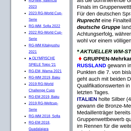
als die dominierende G
RG-WM, Valencia
Finals im Gruppenwettb
2023
Für den deutschen Spra
2023 RG-World Cup-
Ruprecht
eine Finalte
Serie
RG-WM, Sofia 2022
deutsche Gruppe
land
2022 RG-World Cup-
Achtungserfolg, währe
Serie
wohl vor einem völlige
RG-WM Kitakyushu
* AKTUELLER WM-S
2021
♦
GRUPPEN-Mehrka
►OLYMPISCHE
RUSSLAND
gewann im
SPIELE Tokio '21
RG-EM, Warna 2021
Punkten die 7. von bis
RG-WM 2019, Baku
geht auch mit beiden D
2019 RG-World
Qualifikationswerten i
Challenge Cups
letzten Tages.
RG-EM 2019, Baku
ITALIEN
holte Silber 
2019 RG-Weltcup-
gewann die Bronze-Meda
Serie
Medaillenträger bereits
RG-WM 2018, Sofia
Gruppenwettbewerb qual
RG-EM 2018,
im Rennen für die weit
Guadalajara