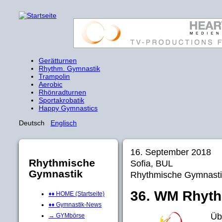
Gerätturnen
Rhythm. Gymnastik
Trampolin
Aerobic
Rhönradturnen
Sportakrobatik
Happy Gymnastics
Deutsch
Englisch
16. September 2018
Rhythmische
Sofia, BUL
Gymnastik
Rhythmische Gymnasti
36. WM Rhyth
♦♦ HOME (Startseite)
♦♦ Gymnastik-News
Üb
→ GYMbörse