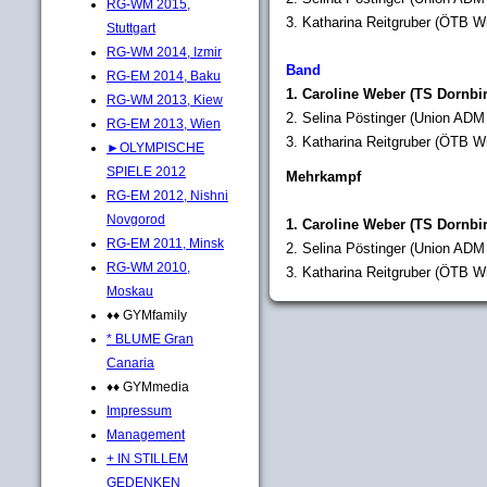
RG-WM 2015,
3. Katharina Reitgruber (ÖTB Wr
Stuttgart
RG-WM 2014, Izmir
Band
RG-EM 2014, Baku
1. Caroline Weber (TS Dornbir
RG-WM 2013, Kiew
2. Selina Pöstinger (Union ADM 
RG-EM 2013, Wien
3. Katharina Reitgruber (ÖTB Wr
►OLYMPISCHE
SPIELE 2012
Mehrkampf
RG-EM 2012, Nishni
Novgorod
1. Caroline Weber (TS Dornbir
RG-EM 2011, Minsk
2. Selina Pöstinger (Union ADM 
RG-WM 2010,
3. Katharina Reitgruber (ÖTB Wr
Moskau
♦♦ GYMfamily
* BLUME Gran
Canaria
♦♦ GYMmedia
Impressum
Management
+ IN STILLEM
GEDENKEN