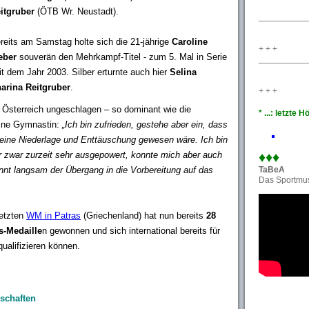
itgruber
(ÖTB Wr. Neustadt).
reits am Samstag holte sich die 21-jährige
Caroline
+ + +
eber
souverän den Mehrkampf-Titel - zum 5. Mal in Serie
it dem Jahr 2003. Silber erturnte auch hier
Selina
arina Reitgruber
.
+ + +
in Österreich ungeschlagen – so dominant wie die
* ...: letzte
eine Gymnastin:
„Ich bin zufrieden, gestehe aber ein, dass
 eine Niederlage und Enttäuschung gewesen wäre. Ich bin
♦♦
♦
 zwar zurzeit sehr ausgepowert, konnte mich aber auch
TaBeA
innt langsam der Übergang in die Vorbereitung auf das
Das Sportmus
letzten
WM in Patras
(Griechenland) hat nun bereits
28
s-Medaille
n gewonnen und sich international bereits für
ualifizieren können.
rschaften