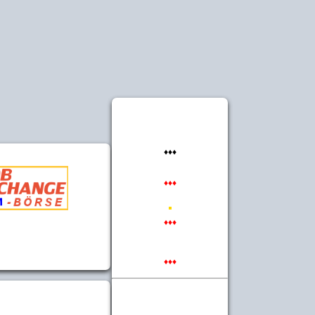
♦♦♦
♦♦♦
♦♦♦
♦♦♦