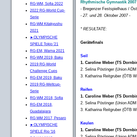
Rhythmische Gymnastik 2007
RG-WM, Sofia 2022
- Bregenzer Festspielhaus / Öst
2022 RG-World Cup-
- 27. und 28. Oktober 2007 -
Serie
RG-WM Kitakyushu
* RESULTATE
:
2021
►OLYMPISCHE
Gerätefinals
SPIELE Tokio '21
RG-EM, Warna 2021
Seil
RG-WM 2019, Baku
1. Caroline Weber (TS Dornbir
2019 RG-World
2. Selina Pöstinger (Union ADM 
Challenge Cups
3. Katharina Reitgruber (ÖTB Wr
RG-EM 2019, Baku
2019 RG-Weltcup-
Reifen
Serie
1. Caroline Weber (TS Dornbir
RG-WM 2018, Sofia
2. Selina Pöstinger (Union ADM 
RG-EM 2018,
3. Katharina Reitgruber (ÖTB Wr
Guadalajara
RG WM 2017, Pesaro
Keulen
►OLYMPISCHE
1. Caroline Weber (TS Dornbir
SPIELE Rio '16
2. Selina Pöstinger (Union ADM 