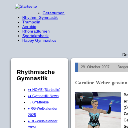
Gerätturnen
Rhythm. Gymnastik
Trampolin
Aerobic
Rhönradturnen
Sportakrobatik
Happy Gymnastics
De
28. Oktober 2007
Brege
Rhythmische
Gymnastik
Caroline Weber gewinnt
♦♦ HOME (Startseite)
Be
♦♦ Gymnastik-News
Rh
→ GYMbörse
(Ö
♦ RG-Weltkalender
Ca
2025
Ge
♦ RG-Weltkalender
Se
2024