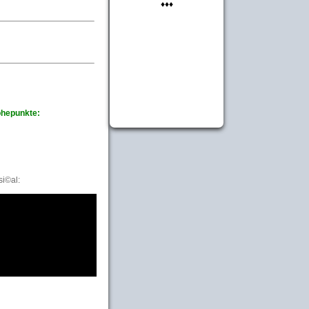
♦♦♦
 Höhepunkte:
i©al: