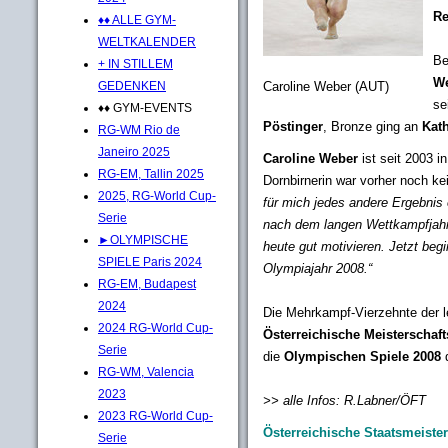
Re
♦♦ ALLE GYM-
WELTKALENDER
Be
+ IN STILLEM
W
GEDENKEN
Caroline Weber (AUT)
se
♦♦ GYM-EVENTS
Pöstinger
, Bronze ging an
Kath
RG-WM Rio de
Janeiro 2025
Caroline Weber
ist seit 2003 
RG-EM, Tallin 2025
Dornbirnerin war vorher noch k
2025, RG-World Cup-
für mich jedes andere Ergebnis
Serie
nach dem langen Wettkampfjahr
►OLYMPISCHE
heute gut motivieren. Jetzt beg
SPIELE Paris 2024
Olympiajahr 2008.“
RG-EM, Budapest
2024
Die Mehrkampf-Vierzehnte der 
2024 RG-World Cup-
Österreichische Meisterschaft
Serie
die
Olympischen Spiele 2008
q
RG-WM, Valencia
2023
>> alle Infos: R.Labner/ÖFT
2023 RG-World Cup-
Österreichische Staatsmeiste
Serie