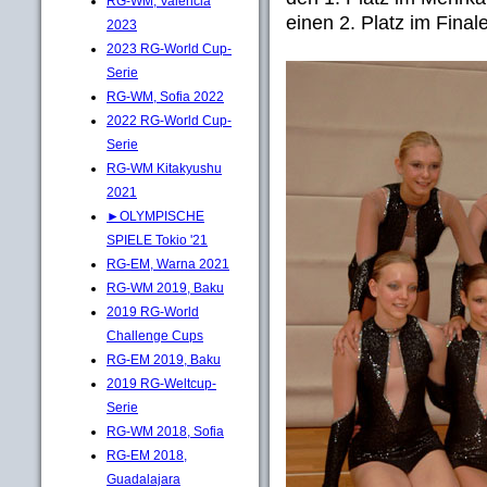
RG-WM, Valencia
einen 2. Platz im Final
2023
2023 RG-World Cup-
Serie
RG-WM, Sofia 2022
2022 RG-World Cup-
Serie
RG-WM Kitakyushu
2021
►OLYMPISCHE
SPIELE Tokio '21
RG-EM, Warna 2021
RG-WM 2019, Baku
2019 RG-World
Challenge Cups
RG-EM 2019, Baku
2019 RG-Weltcup-
Serie
RG-WM 2018, Sofia
RG-EM 2018,
Guadalajara