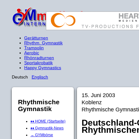
Gerätturnen
Rhythm. Gymnastik
Trampolin
Aerobic
Rhönradturnen
Sportakrobatik
Happy Gymnastics
Deutsch
Englisch
15. Juni 2003
Rhythmische
Koblenz
Gymnastik
Rhythmische Gymnasti
Deutschland-
♦♦ HOME (Startseite)
Rhythmischen
♦♦ Gymnastik-News
→ GYMbörse