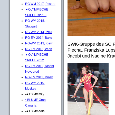
RG WM 2017, Pesaro
►OLYMPISCHE
SPIELE Rio '16
RG-WM 2015,
Stuttgart
RG-WM 2014, Izmir
RG-EM 2014, Baku
SWK-Gruppe des SC Po
RG-WM 2013, Kiew
RG-EM 2013, Wien
Piecha, Franziska Lups
►OLYMPISCHE
Jacobi und Nadine Kra
SPIELE 2012
RG-EM 2012, Nishni
Novgorod
RG-EM 2011, Minsk
RG-WM 2010,
Moskau
♦♦ GYMfamily
* BLUME Gran
Canaria
♦♦ GYMmedia