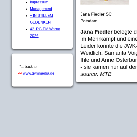
Impressum
Management
Jana Fiedler SC
+ IN STILLEM
Potsdam
GEDENKEN
42. RG-EM Warna
Jana Fiedler
belegte d
2026
im Mehrkampf und einen
Leider konnte die JWK
Weidlich, Samanta Voig
Ihle und Anne Osterburg
- sie kamen nur auf den
*... back to
source: MTB
<<
www.gymmedia.de