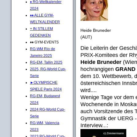
♦ RG-Weltkalender
2024
♦♦ ALLE GYM-
WELTKALENDER
+ IN STILLEM
Heide Bruneder
GEDENKEN
(AUT)
♦♦ GYM-EVENTS
Die Leiterin der Gesch
RG-WM Rio de
PRIX-Komitees der Rhy
Janeiro 2025
Heide Bruneder
(Wien)
RG-EM, Tallin 2025
hochrangigen
GRAND P
2025, RG-World Cup-
dem 10. Wettbewerb,
Serie
österreichischen Inns
►OLYMPISCHE
wird....
SPIELE Paris 2024
RG-EM, Budapest
Wenige Tage vor dem 
2024
Wochenende in Moska
2024 RG-World Cup-
auch Vorsitzende des 
Serie
Gymnastik der UERG 
RG-WM, Valencia
Interview...:
2023
2023 RG-World Cup-