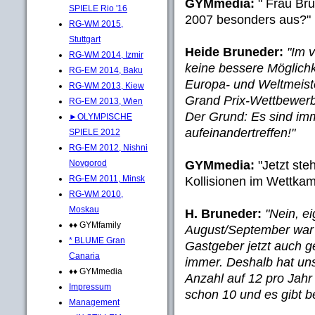
GYMmedia:
" Frau Bru
SPIELE Rio '16
2007 besonders aus?"
RG-WM 2015,
Stuttgart
Heide Bruneder:
"Im 
RG-WM 2014, Izmir
keine bessere Möglich
RG-EM 2014, Baku
Europa- und Weltmeist
RG-WM 2013, Kiew
Grand Prix-Wettbewer
RG-EM 2013, Wien
Der Grund: Es sind imm
►OLYMPISCHE
aufeinandertreffen!"
SPIELE 2012
RG-EM 2012, Nishni
GYMmedia:
"Jetzt steh
Novgorod
RG-EM 2011, Minsk
Kollisionen im Wettka
RG-WM 2010,
Moskau
H. Bruneder:
"Nein, ei
♦♦ GYMfamily
August/September war 
* BLUME Gran
Gastgeber jetzt auch g
Canaria
immer. Deshalb hat un
♦♦ GYMmedia
Anzahl auf 12 pro Jahr
Impressum
schon 10 und es gibt b
Management