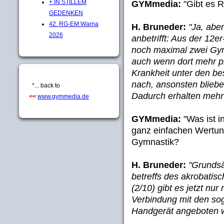
+ IN STILLEM
GYMmedia:
"Gibt es 
GEDENKEN
42. RG-EM Warna
H. Bruneder:
"Ja, abe
2026
anbetrifft: Aus der 12e
noch maximal zwei Gymn
auch wenn dort mehr pla
Krankheit unter den bes
nach, ansonsten bliebe
*... back to
Dadurch erhalten mehr
<<
www.gymmedia.de
GYMmedia:
"Was ist i
ganz einfachen Wertu
Gymnastik?
H. Bruneder:
"Grundsät
betreffs des akrobatis
(2/10) gibt es jetzt nu
Verbindung mit den sog.
Handgerät angeboten 