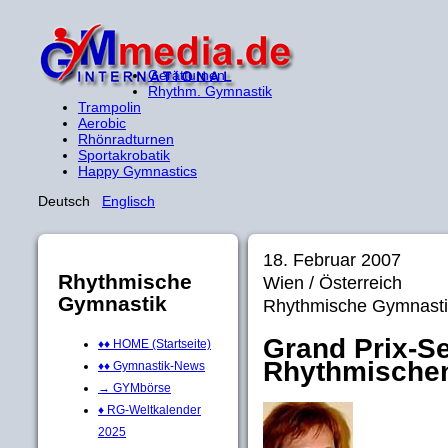
Gerätturnen
Rhythm. Gymnastik
Trampolin
Aerobic
Rhönradturnen
Sportakrobatik
Happy Gymnastics
Deutsch
Englisch
18. Februar 2007
Rhythmische
Wien / Österreich
Gymnastik
Rhythmische Gymnasti
Grand Prix-Se
♦♦ HOME (Startseite)
Rhythmischen
♦♦ Gymnastik-News
→ GYMbörse
♦ RG-Weltkalender
2025