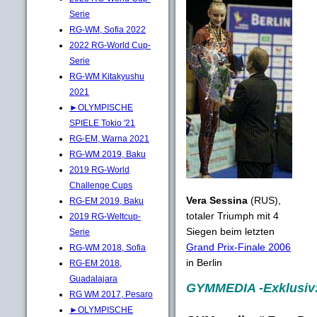
Serie
RG-WM, Sofia 2022
2022 RG-World Cup-
Serie
RG-WM Kitakyushu
2021
►OLYMPISCHE
SPIELE Tokio '21
RG-EM, Warna 2021
RG-WM 2019, Baku
2019 RG-World
Challenge Cups
Vera Sessina
(RUS),
RG-EM 2019, Baku
totaler Triumph mit 4
2019 RG-Weltcup-
Siegen beim letzten
Serie
Grand Prix-Finale 2006
RG-WM 2018, Sofia
in Berlin
RG-EM 2018,
Guadalajara
GYMMEDIA -Exklusiv
RG WM 2017, Pesaro
►OLYMPISCHE