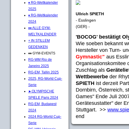
♦ RG-Weltkalender
2025
Ullrich SPIETH
♦ RG-Weltkalender
- Esslingen
2024
(GER) -
♦♦ ALLE GYM-
WELTKALENDER
'BOCOG' bestätigt Ol
+ IN STILLEM
Wie soeben bekannt wu
GEDENKEN
Hersteller von Turn- u
♦♦ GYM-EVENTS
Gymnastic"
aus Essl
RG-WM Rio de
Organisationskomitee
Janeiro 2025
Zuschlag als
Gerätelie
RG-EM, Tallin 2025
Wettbewerbe
der Rhyt
2025, RG-World Cup-
SPIETH
ist derzeit Par
Serie
Dornbirn, Österreich, s
►OLYMPISCHE
Games" Ende Juli 2007 i
SPIELE Paris 2024
Gerätesustatter" der 
RG-EM, Budapest
Stuttgart. >>
www.spie
2024
end
2024 RG-World Cup-
Serie