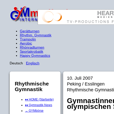
Gerätturnen
Rhythm. Gymnastik
Trampolin
Aerobic
Rhönradturnen
Sportakrobatik
Happy Gymnastics
Deutsch
Englisch
10. Juli 2007
Rhythmische
Peking / Esslingen
Gymnastik
Rhythmische Gymnasti
Gymnastinnen
♦♦ HOME (Startseite)
olympischen 
♦♦ Gymnastik-News
→ GYMbörse