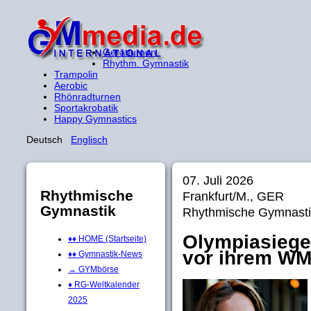
Gerätturnen
Rhythm. Gymnastik
Trampolin
Aerobic
Rhönradturnen
Sportakrobatik
Happy Gymnastics
Deutsch
Englisch
07. Juli 2026
Rhythmische
Frankfurt/M., GER
Gymnastik
Rhythmische Gymnasti
Olympiasiege
♦♦ HOME (Startseite)
vor ihrem WM
♦♦ Gymnastik-News
→ GYMbörse
♦ RG-Weltkalender
2025