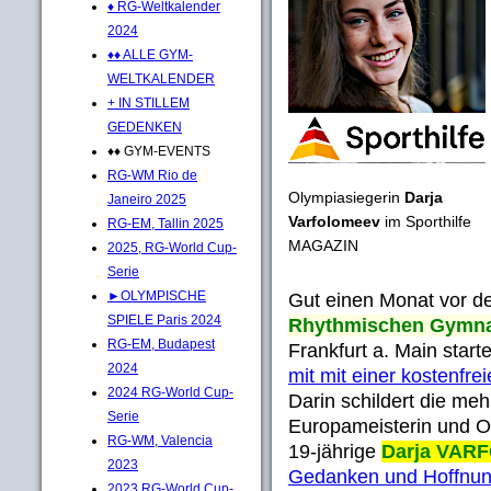
♦ RG-Weltkalender
2024
♦♦ ALLE GYM-
WELTKALENDER
+ IN STILLEM
GEDENKEN
♦♦ GYM-EVENTS
RG-WM Rio de
Olympiasiegerin
Darja
Janeiro 2025
Varfolomeev
im Sporthilfe
RG-EM, Tallin 2025
MAGAZIN
2025, RG-World Cup-
Serie
►OLYMPISCHE
Gut einen Monat vor 
SPIELE Paris 2024
Rhythmischen Gymna
RG-EM, Budapest
Frankfurt a. Main start
2024
mit mit einer kostenfr
2024 RG-World Cup-
Darin schildert die me
Serie
Europameisterin und Ol
RG-WM, Valencia
19-jährige
Darja VAR
2023
Gedanken und Hoffnun
2023 RG-World Cup-