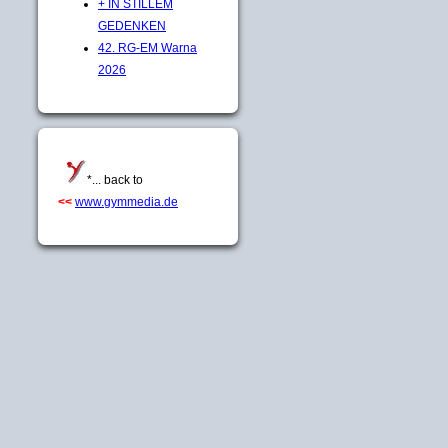
+ IN STILLEM
GEDENKEN
42. RG-EM Warna
2026
*... back to
<<
www.gymmedia.de