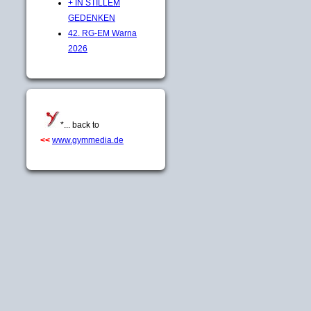
+ IN STILLEM
GEDENKEN
42. RG-EM Warna
2026
*... back to
<<
www.gymmedia.de