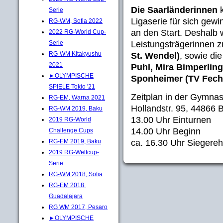
Die Saarländerinnen
k
Serie
Ligaserie für sich gewi
RG-WM, Sofia 2022
an den Start. Deshalb 
2022 RG-World Cup-
Leistungsträgerinnen
Serie
RG-WM Kitakyushu
St. Wendel)
, sowie d
2021
Puhl, Mira Bimperlin
►OLYMPISCHE
Sponheimer (TV Fech
SPIELE Tokio '21
Zeitplan in der Gymnas
RG-EM, Warna 2021
Hollandstr. 95, 44866
RG-WM 2019, Baku
13.00 Uhr Einturnen
2019 RG-World
14.00 Uhr Beginn
Challenge Cups
ca. 16.30 Uhr Siegere
RG-EM 2019, Baku
2019 RG-Weltcup-
Serie
RG-WM 2018, Sofia
RG-EM 2018,
Guadalajara
RG WM 2017, Pesaro
►OLYMPISCHE