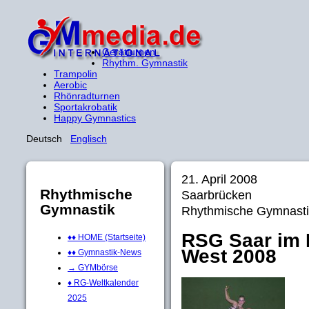
Gerätturnen
Rhythm. Gymnastik
Trampolin
Aerobic
Rhönradturnen
Sportakrobatik
Happy Gymnastics
Deutsch
Englisch
21. April 2008
Rhythmische
Saarbrücken
Gymnastik
Rhythmische Gymnasti
RSG Saar im F
♦♦ HOME (Startseite)
West 2008
♦♦ Gymnastik-News
→ GYMbörse
♦ RG-Weltkalender
2025