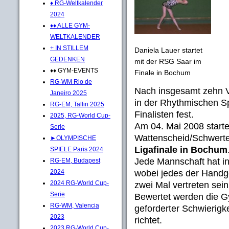
♦ RG-Weltkalender
2024
♦♦ ALLE GYM-
WELTKALENDER
+ IN STILLEM
Daniela Lauer startet
GEDENKEN
mit der RSG Saar im
♦♦ GYM-EVENTS
Finale in Bochum
RG-WM Rio de
Nach insgesamt zehn V
Janeiro 2025
in der Rhythmischen Sp
RG-EM, Tallin 2025
Finalisten fest.
2025, RG-World Cup-
Am 04. Mai 2008 start
Serie
Wattenscheid/Schwert
►OLYMPISCHE
Ligafinale in Bochum
SPIELE Paris 2024
Jede Mannschaft hat i
RG-EM, Budapest
wobei jedes der Handge
2024
2024 RG-World Cup-
zwei Mal vertreten sei
Serie
Bewertet werden die Gy
RG-WM, Valencia
geforderter Schwierigke
2023
richtet.
2023 RG-World Cup-