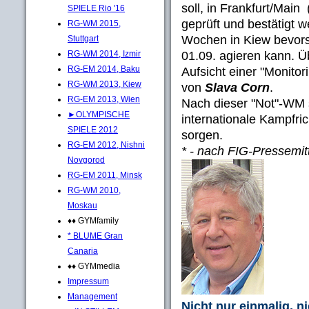
soll, in Frankfurt/Main
SPIELE Rio '16
geprüft und bestätigt w
RG-WM 2015,
Wochen in Kiew bevors
Stuttgart
01.09. agieren kann. Ü
RG-WM 2014, Izmir
RG-EM 2014, Baku
Aufsicht einer "Monitor
RG-WM 2013, Kiew
von
Slava Corn
.
RG-EM 2013, Wien
Nach dieser "Not"-WM 
►OLYMPISCHE
internationale Kampfri
SPIELE 2012
sorgen.
RG-EM 2012, Nishni
* - nach FIG-Pressemit
Novgorod
RG-EM 2011, Minsk
RG-WM 2010,
Moskau
♦♦ GYMfamily
* BLUME Gran
Canaria
♦♦ GYMmedia
Impressum
Management
Nicht nur einmalig, n