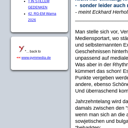
+ IN STILLEM
- sonder leider auch
GEDENKEN
- meint Eckhard Herh
42. RG-EM Warna
__________________
2026
Man stelle sich vor, Ve
Mediensportart, wo stä
und selbsternannten Ex
Geschehnissen hinterh
*... back to
unpassend auf mediale 
<<
www.gymmedia.de
Was aber in der Rhyth
kümmert das schon! Es 
Punkte vergeben werde
andere, ebenso Schöne,
Und überraschend komm
Jahrzehntelang wird da
damals zwischen den "
wenn man sich an die ac
sowjetischen und bulga
"beharkten: