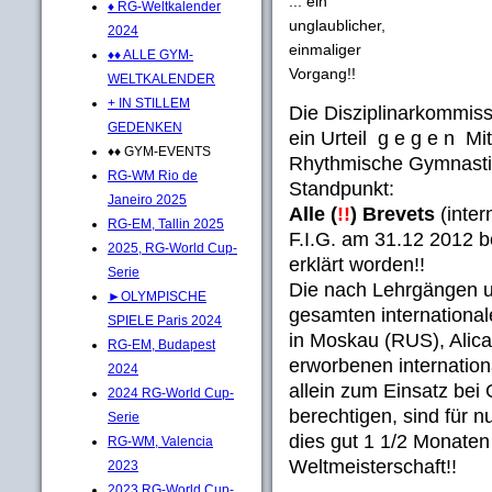
... ein
♦ RG-Weltkalender
unglaublicher,
2024
einmaliger
♦♦ ALLE GYM-
Vorgang!!
WELTKALENDER
+ IN STILLEM
Die Disziplinarkommiss
GEDENKEN
ein Urteil g e g e n M
♦♦ GYM-EVENTS
Rhythmische Gymnastik
RG-WM Rio de
Standpunkt:
Janeiro 2025
Alle (
!!
) Brevets
(inter
RG-EM, Tallin 2025
F.I.G. am 31.12 2012 be
2025, RG-World Cup-
erklärt worden!!
Serie
Die nach Lehrgängen 
►OLYMPISCHE
gesamten internationa
SPIELE Paris 2024
in Moskau (RUS), Alic
RG-EM, Budapest
erworbenen internation
2024
allein zum Einsatz be
2024 RG-World Cup-
berechtigen, sind für n
Serie
dies gut 1 1/2 Monaten
RG-WM, Valencia
Weltmeisterschaft!!
2023
2023 RG-World Cup-