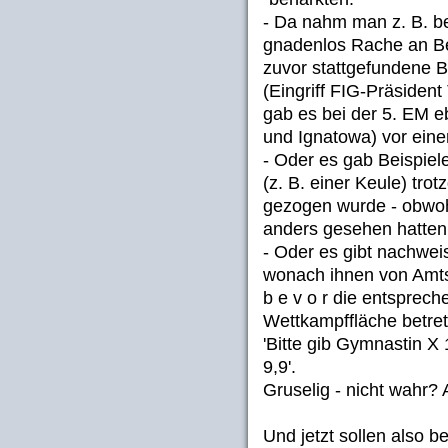
- Da nahm man z. B. be
gnadenlos Rache an Be
zuvor stattgefundene 
(Eingriff FIG-Präsiden
gab es bei der 5. EM 
und Ignatowa) vor eine
- Oder es gab Beispiele
(z. B. einer Keule) tro
gezogen wurde - obwo
anders gesehen hatten.
- Oder es gibt nachwei
wonach ihnen von Amts
b e v o r die entspre
Wettkampffläche betret
'Bitte gib Gymnastin X 
9,9'.
Gruselig - nicht wahr? 
Und jetzt sollen also b