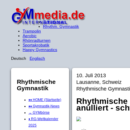
Gerätturnen
Rhythm. Gymnastik
Trampolin
Aerobic
Rhönradturnen
Sportakrobatik
Happy Gymnastics
Deutsch
Englisch
10. Juli 2013
Rhythmische
Lausanne, Schweiz
Gymnastik
Rhythmische Gymnasti
Rhythmische 
♦♦ HOME (Startseite)
anulliert - s
♦♦ Gymnastik-News
→ GYMbörse
♦ RG-Weltkalender
2025