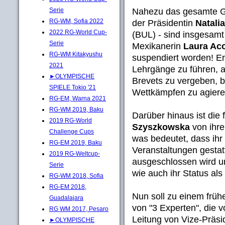
Nahezu das gesamte G
Serie
RG-WM, Sofia 2022
der Präsidentin
Natali
2022 RG-World Cup-
(BUL) - sind insgesamt 
Serie
Mexikanerin
Laura Aco
RG-WM Kitakyushu
suspendiert worden! Er
2021
Lehrgänge zu führen, 
►OLYMPISCHE
Brevets zu vergeben, b
SPIELE Tokio '21
Wettkämpfen zu agiere
RG-EM, Warna 2021
RG-WM 2019, Baku
Darüber hinaus ist die
2019 RG-World
Szyszkowska
von ihre
Challenge Cups
was bedeutet, dass ihr k
RG-EM 2019, Baku
Veranstaltungen gestat
2019 RG-Weltcup-
ausgeschlossen wird un
Serie
wie auch ihr Status als
RG-WM 2018, Sofia
RG-EM 2018,
Nun soll zu einem früh
Guadalajara
von "3 Experten", die 
RG WM 2017, Pesaro
Leitung von Vize-Präsi
►OLYMPISCHE