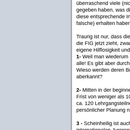
überraschend viele (nic
gegeben haben, was d
diese entsprechende I
falsche) erhalten haben
Traurig ist nur, dass d
die FIG jetzt zieht, zw
eigene Hilflosigkeit un
1-
Weil man wiederum k
alle! Es gibt aber durc
Wieso werden deren Br
aberkannt?
2-
Mitten in der beginn
Frist von weniger als 
ca. 120 Lehrgangsteiln
persönlicher Planung ni
3 -
Scheinheilig ist au
internationalen Juroren