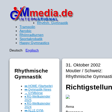
Gerätturnen
Rhythm. Gymnastik
Trampolin
Aerobic
Rhönradturnen
Sportakrobatik
Happy Gymnastics
Deutsch
Englisch
31. Oktober 2002
Rhythmische
Moutier / Schweiz:
Gymnastik
Rhythmische Gymnasti
Richtigstell
♦♦ HOME (Startseite)
♦♦ Gymnastik-News
→ GYMbörse
♦ RG-Weltkalender
2025
♦ RG-Weltkalender
Anna
2024
♦♦ ALLE GYM-
Bessonova