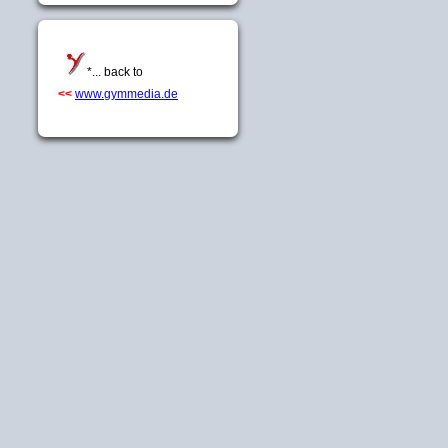
*... back to
<<
www.gymmedia.de