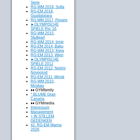
Serie
RG-WM 2018, Sofia
RG-EM 2018,
Guadalajara
RG WM 2017, Pesaro
►OLYMPISCHE
SPIELE Rio '16
RG-WM 2015,
Stuttgart
RG-WM 2014, Izmir
RG-EM 2014, Baku
RG-WM 2013, Kiew
RG-EM 2013, Wien
►OLYMPISCHE
SPIELE 2012
RG-EM 2012, Nishni
Novgorod
RG-EM 2011, Minsk
RG-WM 2010,
Moskau
♦♦ GYMfamily
* BLUME Gran
Canaria
♦♦ GYMmedia
Impressum
Management
+ IN STILLEM
GEDENKEN
42. RG-EM Warna
2026