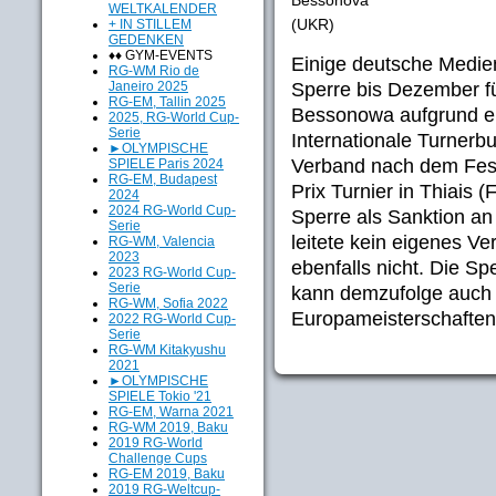
WELTKALENDER
(UKR)
+ IN STILLEM
GEDENKEN
♦♦ GYM-EVENTS
Einige deutsche Medie
RG-WM Rio de
Sperre bis Dezember f
Janeiro 2025
RG-EM, Tallin 2025
Bessonowa aufgrund ei
2025, RG-World Cup-
Serie
Internationale Turnerb
►OLYMPISCHE
Verband nach dem Fest
SPIELE Paris 2024
RG-EM, Budapest
Prix Turnier in Thiais
2024
2024 RG-World Cup-
Sperre als Sanktion a
Serie
leitete kein eigenes Ve
RG-WM, Valencia
2023
ebenfalls nicht. Die S
2023 RG-World Cup-
Serie
kann demzufolge auch
RG-WM, Sofia 2022
Europameisterschaften
2022 RG-World Cup-
Serie
RG-WM Kitakyushu
2021
►OLYMPISCHE
SPIELE Tokio '21
RG-EM, Warna 2021
RG-WM 2019, Baku
2019 RG-World
Challenge Cups
RG-EM 2019, Baku
2019 RG-Weltcup-