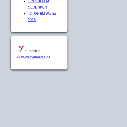
+ IN STILLEM
GEDENKEN
42. RG-EM Warna
2026
*... back to
<<
www.gymmedia.de