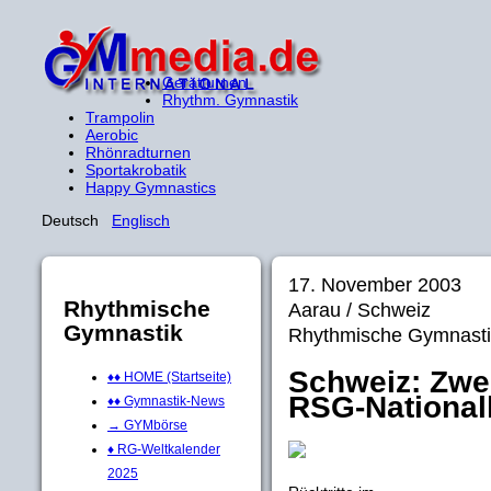
Gerätturnen
Rhythm. Gymnastik
Trampolin
Aerobic
Rhönradturnen
Sportakrobatik
Happy Gymnastics
Deutsch
Englisch
17. November 2003
Rhythmische
Aarau / Schweiz
Gymnastik
Rhythmische Gymnasti
Schweiz: Zwei
♦♦ HOME (Startseite)
RSG-National
♦♦ Gymnastik-News
→ GYMbörse
♦ RG-Weltkalender
2025