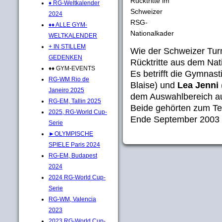
Rücktritte im
♦ RG-Weltkalender
Schweizer
2024
RSG-
♦♦ ALLE GYM-
Nationalkader
WELTKALENDER
+ IN STILLEM
Wie der Schweizer Tur
GEDENKEN
Rücktritte aus dem Nat
♦♦ GYM-EVENTS
Es betrifft die Gymnas
RG-WM Rio de
Blaise) und
Lea Jenni
Janeiro 2025
dem Auswahlbereich a
RG-EM, Tallin 2025
Beide gehörten zum T
2025, RG-World Cup-
Ende September 2003 i
Serie
►OLYMPISCHE
SPIELE Paris 2024
RG-EM, Budapest
2024
2024 RG-World Cup-
Serie
RG-WM, Valencia
2023
2023 RG-World Cup-