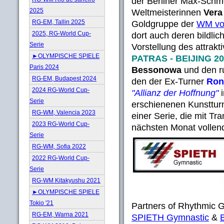
der Berliner Max-Schme
2025
Weltmeisterinnen
Vera
RG-EM, Tallin 2025
Goldgruppe der
WM vo
2025, RG-World Cup-
dort auch deren bildlic
Serie
Vorstellung des attra
►OLYMPISCHE SPIELE
PATRAS - BEIJING 20
Paris 2024
Bessonowa
und den r
RG-EM, Budapest 2024
den der Ex-Turner
Ron
2024 RG-World Cup-
"Allianz der Hoffnung"
i
Serie
erschienenen Kunstturn
RG-WM, Valencia 2023
einer Serie, die mit T
2023 RG-World Cup-
nächsten Monat vollend
Serie
RG-WM, Sofia 2022
2022 RG-World Cup-
Serie
RG-WM Kitakyushu 2021
►OLYMPISCHE SPIELE
Tokio '21
Partners of Rhythmic 
RG-EM, Warna 2021
SPIETH Gymnastic
&