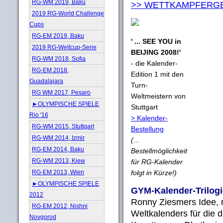
RG-WM 2019, Baku
>> WETTKAMPFERG
2019 RG-World Challenge
Cups
RG-EM 2019, Baku
' ... SEE YOU in
2019 RG-Weltcup-Serie
BEIJING 2008!'
RG-WM 2018, Sofia
- die Kalender-
RG-EM 2018,
Edition 1 mit den
Guadalajara
Turn-
RG WM 2017, Pesaro
Weltmeistern von
►OLYMPISCHE SPIELE
Stuttgart
Rio '16
> Kalender-
RG-WM 2015, Stuttgart
Bestellung
RG-WM 2014, Izmir
(...
RG-EM 2014, Baku
Bestellmöglichkeit
RG-WM 2013, Kiew
für RG-Kalender
folgt in Kürze!)
RG-EM 2013, Wien
►OLYMPISCHE SPIELE
GYM-Kalender-Trilogi
2012
Ronny Ziesmers Idee, m
RG-EM 2012, Nishni
Weltkalenders für die 
Novgorod