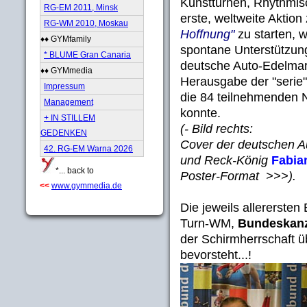
Kunstturnen, Rhythmis
RG-EM 2011, Minsk
erste, weltweite Aktion
RG-WM 2010, Moskau
Hoffnung"
zu starten, 
♦♦ GYMfamily
spontane Unterstützung
* BLUME Gran Canaria
deutsche Auto-Edelmar
♦♦ GYMmedia
Herausgabe der "serie" 
Impressum
die 84 teilnehmenden 
Management
konnte.
+ IN STILLEM
(- Bild rechts:
GEDENKEN
Cover der deutschen A
42. RG-EM Warna 2026
und Reck-König
Fabia
*... back to
Poster-Format >>>).
<<
www.gymmedia.de
Die jeweils allerersten
Turn-WM,
Bundeskanz
der Schirmherrschaft ü
bevorsteht...!