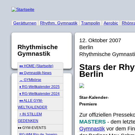
Gerätturnen
Rhythm. Gymnastik
Trampolin
Aerobic
Rhönr
12. Oktober 2007
Rhythmische
Berlin
Gymnastik
Rhythmische Gymnasti
Stars der Rh
♦♦ HOME (Startseite)
Berlin
♦♦ Gymnastik-News
→ GYMbörse
♦ RG-Weltkalender 2025
♦ RG-Weltkalender 2024
Star-Kalender-
♦♦ ALLE GYM-
Premiere
WELTKALENDER
Zur offiziellen Pressek
+ IN STILLEM
MASTERS
- dem letzt
GEDENKEN
Gymnastik
vor dem Fina
♦♦ GYM-EVENTS
RG-WM Rio de Janeiro