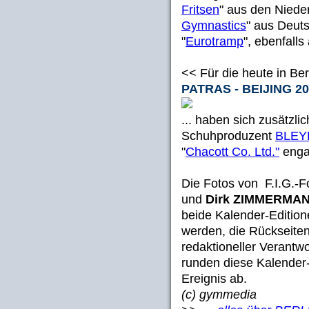
Fritsen
" aus den Nieder
Gymnastics
" aus Deut
"
Eurotramp
", ebenfall
<< Für die heute in Ber
PATRAS - BEIJING 20
... haben sich zusätzl
Schuhproduzent
BLEY
"
Chacott Co. Ltd."
engag
Die Fotos von F.I.G.-
und
Dirk ZIMMERMA
beide Kalender-Editio
werden, die Rückseiten
redaktioneller Veran
runden diese Kalender-
Ereignis ab.
(c) gymmedia