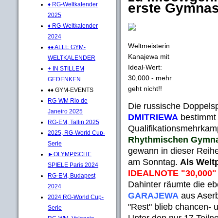
erste Gymnast
♦ RG-Weltkalender
2025
♦ RG-Weltkalender
2024
Weltmeisterin
♦♦ ALLE GYM-
Kanajewa mit
WELTKALENDER
Ideal-Wert:
+ IN STILLEM
30,000 - mehr
GEDENKEN
geht nicht!!
♦♦ GYM-EVENTS
RG-WM Rio de
Die russische Doppels
Janeiro 2025
DMITRIEWA
bestimmt 
RG-EM, Tallin 2025
Qualifikationsmehrkam
2025, RG-World Cup-
Rhythmischen Gymna
Serie
gewann in dieser Reihe
►OLYMPISCHE
am Sonntag.
Als Welt
SPIELE Paris 2024
IDEALNOTE "30,000"
RG-EM, Budapest
Dahinter räumte die eb
2024
GARAJEWA
aus Aserb
2024 RG-World Cup-
"Rest" blieb chancen- 
Serie
Unter den nur 17 Teil