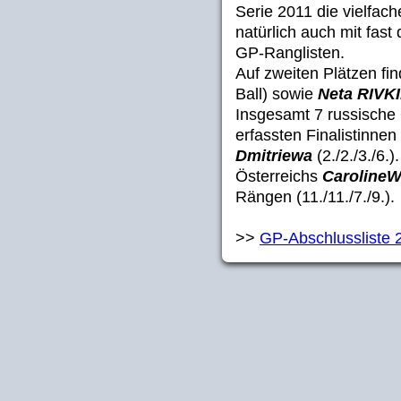
Serie 2011 die vielfac
natürlich auch mit fast
GP-Ranglisten.
Auf zweiten Plätzen fi
Ball) sowie
Neta RIVK
Insgesamt 7 russische 
erfassten Finalistinnen
Dmitriewa
(2./2./3./6.).
Österreichs
Carolin
Rängen (11./11./7./9.).
>>
GP-Abschlussliste 