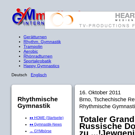
Gerätturnen
Rhythm. Gymnastik
Trampolin
Aerobic
Rhönradturnen
Sportakrobatik
Happy Gymnastics
Deutsch
Englisch
16. Oktober 2011
Rhythmische
Brno, Tschechische R
Gymnastik
Rhythmische Gymnasti
Totaler Grand
♦♦ HOME (Startseite)
Russische Do
♦♦ Gymnastik-News
zu ...!Jewgen
→ GYMbörse