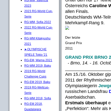
RG-WM, Valencia
Österreichs
Caroline
2023
allen Finals.
2023 RG-World Cup-
Deutschlands WM-Teil
Serie
Mehrkampf-Rang 9.
RG-WM, Sofia 2022
2022 RG-World Cup-
Serie
Der letzte
RG-WM Kitakyushu
Grand Prix
2021
2011
►OLYMPISCHE
SPIELE Tokio '21
GRAND PRIX BRNO 2
RG-EM, Warna 2021
- Brno, 14. - 16. Octob
RG-WM 2019, Baku
__________________
2019 RG-World
Am 15./16. Oktober gip
Challenge Cups
2011 der Rhythmischen
RG-EM 2019, Baku
Olympiasiegerin
Jewge
2019 RG-Weltcup-
russischen Landsfrau
D
Serie
Aserbaidschan.
RG-WM 2018, Sofia
Erstmals überhaupt
e
RG-EM 2018,
„Perfektion“: Mehr al
Guadalajara