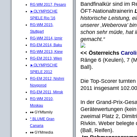
Bandfinalkür sind im R
RG WM 2017, Pesaro
ÖFT-Nationaltrainerin
►OLYMPISCHE
historische Leistung, 
SPIELE Rio '16
unserer ‚Weberova’ bin
RG-WM 2015,
schon sehr müde, hat i
Stuttgart
gemacht.“
RG-WM 2014, Izmir
RG-EM 2014, Baku
RG-WM 2013, Kiew
<< Österreichs
Carol
RG-EM 2013, Wien
Ränge 6 (Keulen), 7 (
►OLYMPISCHE
Ball).
SPIELE 2012
RG-EM 2012, Nishni
Die Top-Scorer turnten 
Novgorod
2011 insgesamt 102.000
RG-EM 2011, Minsk
RG-WM 2010,
In der Grand-Prix-Ges
Moskau
Gerätewertungen (kein
♦♦ GYMfamily
zweimal Platz 2, Dimit
* BLUME Gran
Rivkin. Weber belegte 
Canaria
(Ball, Reifen).
♦♦ GYMmedia