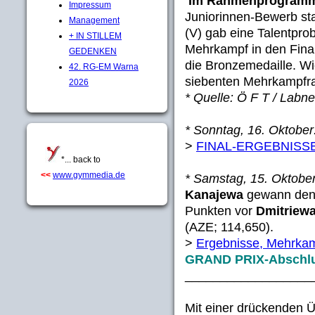
Im Rahmenprogramm 
Impressum
Juniorinnen-Bewerb sta
Management
(V) gab eine Talentpr
+ IN STILLEM
Mehrkampf in den Fina
GEDENKEN
die Bronzemedaille. Wi
42. RG-EM Warna
siebenten Mehrkampfr
2026
* Quelle: Ö F T / Labne
* Sonntag, 16. Oktober
>
FINAL-ERGEBNISS
*... back to
<<
www.gymmedia.de
* Samstag, 15. Oktober
Kanajewa
gewann den 
Punkten vor
Dmitriew
(AZE; 114,650).
>
Ergebnisse, Mehrka
GRAND PRIX-Abschlus
__________________
Mit einer drückenden Ü