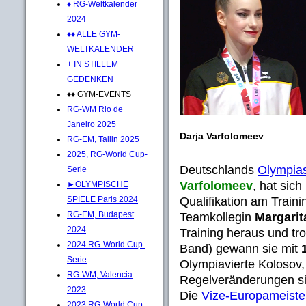
♦ RG-Weltkalender
2024
♦♦ ALLE GYM-
WELTKALENDER
+ IN STILLEM
GEDENKEN
♦♦ GYM-EVENTS
RG-WM Rio de
Janeiro 2025
Darja Varfolomeev
RG-EM, Tallin 2025
2025, RG-World Cup-
Deutschlands
Olympias
Serie
Varfolomeev
, hat sic
►OLYMPISCHE
Qualifikation am Train
SPIELE Paris 2024
RG-EM, Budapest
Teamkollegin
Margarit
2024
Training heraus und tro
2024 RG-World Cup-
Band) gewann sie mit
Serie
Olympiavierte Kolosov
RG-WM, Valencia
Regelveränderungen sic
2023
Die
Vize-Europameister
2023 RG-World Cup-