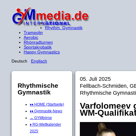
Gerätturnen
Rhythm. Gymnastik
Trampolin
Aerobic
Rhönradturnen
Sportakrobatik
Happy Gymnastics
Deutsch
Englisch
05. Juli 2025
Rhythmische
Fellbach-Schmiden, 
Gymnastik
Rhythmische Gymnasti
Varfolomeev 
♦♦ HOME (Startseite)
WM-Qualifika
♦♦ Gymnastik-News
→ GYMbörse
♦ RG-Weltkalender
2025