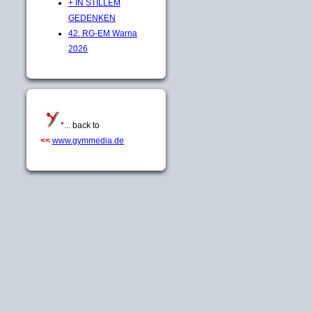
+ IN STILLEM
GEDENKEN
42. RG-EM Warna
2026
*... back to
<<
www.gymmedia.de