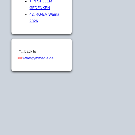
+ IN STILLEM
GEDENKEN
42. RG-EM Warna
2026
*... back to
<<
www.gymmedia.de