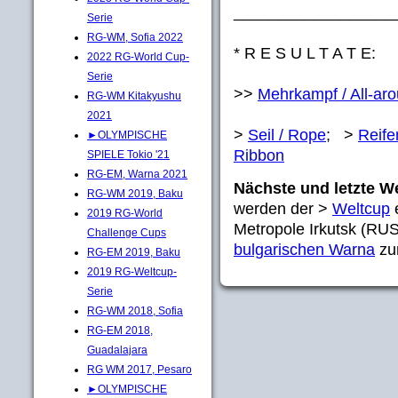
__________________
Serie
RG-WM, Sofia 2022
* R E S U L T A T E:
2022 RG-World Cup-
Serie
>>
Mehrkampf / All-ar
RG-WM Kitakyushu
2021
>
Seil / Rope
; >
Reife
►OLYMPISCHE
Ribbon
SPIELE Tokio '21
RG-EM, Warna 2021
Nächste und letzte W
RG-WM 2019, Baku
werden der >
Weltcup
e
2019 RG-World
Metropole Irkutsk (RUS)
Challenge Cups
bulgarischen Warna
zum
RG-EM 2019, Baku
2019 RG-Weltcup-
Serie
RG-WM 2018, Sofia
RG-EM 2018,
Guadalajara
RG WM 2017, Pesaro
►OLYMPISCHE