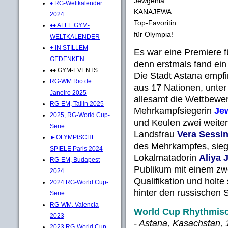
Jewgenia
♦ RG-Weltkalender
KANAJEWA:
2024
Top-Favoritin
♦♦ ALLE GYM-
für Olympia!
WELTKALENDER
+ IN STILLEM
Es war eine Premiere 
GEDENKEN
denn erstmals fand ein 
♦♦ GYM-EVENTS
Die Stadt Astana empfi
RG-WM Rio de
aus 17 Nationen, unter 
Janeiro 2025
allesamt die Wettbewer
RG-EM, Tallin 2025
Mehrkampfsiegerin
Je
2025, RG-World Cup-
und Keulen zwei weiter
Serie
Landsfrau
Vera Sessi
►OLYMPISCHE
des Mehrkampfes, siegt
SPIELE Paris 2024
Lokalmatadorin
Aliya
RG-EM, Budapest
Publikum mit einem zw
2024
Qualifikation und holte 
2024 RG-World Cup-
hinter den russischen S
Serie
RG-WM, Valencia
World Cup Rhythmis
2023
- Astana, Kasachstan, 1
2023 RG-World Cup-