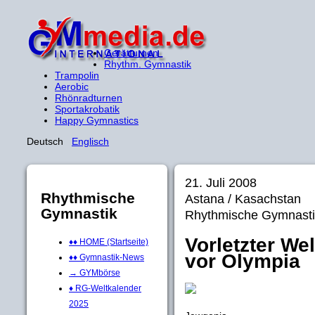
Gerätturnen
Rhythm. Gymnastik
Trampolin
Aerobic
Rhönradturnen
Sportakrobatik
Happy Gymnastics
Deutsch
Englisch
21. Juli 2008
Rhythmische
Astana / Kasachstan
Gymnastik
Rhythmische Gymnasti
Vorletzter W
♦♦ HOME (Startseite)
vor Olympia
♦♦ Gymnastik-News
→ GYMbörse
♦ RG-Weltkalender
2025