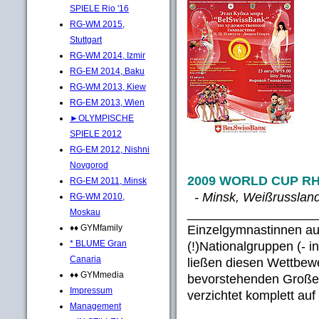
SPIELE Rio '16
RG-WM 2015,
Stuttgart
RG-WM 2014, Izmir
RG-EM 2014, Baku
RG-WM 2013, Kiew
RG-EM 2013, Wien
►OLYMPISCHE
SPIELE 2012
RG-EM 2012, Nishni
Novgorod
2009 WORLD CUP R
RG-EM 2011, Minsk
- Minsk, Weißrussland
RG-WM 2010,
__________________
Moskau
Einzelgymnastinnen au
♦♦ GYMfamily
* BLUME Gran
(!)Nationalgruppen (- 
Canaria
ließen diesen Wettbew
♦♦ GYMmedia
bevorstehenden Großer
Impressum
verzichtet komplett auf 
Management