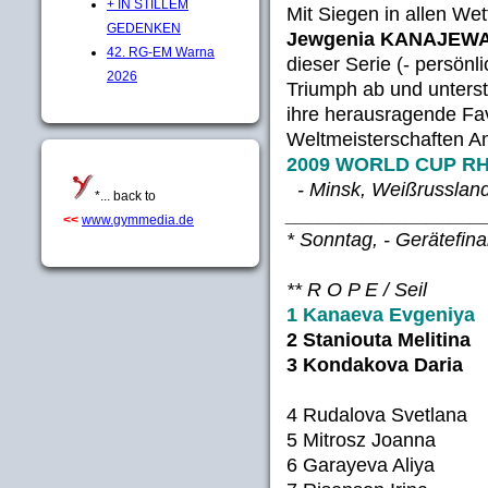
+ IN STILLEM
Mit Siegen in allen We
GEDENKEN
Jewgenia KANAJEW
42. RG-EM Warna
dieser Serie (- persönli
2026
Triumph ab und unters
ihre herausragende Fa
Weltmeisterschaften A
2009 WORLD CUP R
- Minsk, Weißrussland
*... back to
__________________
<<
www.gymmedia.de
* Sonntag, - Gerätefina
** R O P E / Seil
1 Kanaeva Evgeniya
2 Staniouta Melitin
3 Kondakova Daria
4 Rudalova Svetlana
5 Mitrosz Joanna 
6 Garayeva Aliya