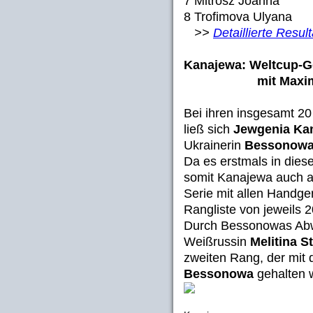
7 Mitrosz Joanna 
8 Trofimova Ulyana
>>
Detaillierte Resul
Kanajewa: Weltcup-G
mit Maximalp
Bei ihren insgesamt 20
ließ sich
Jewgenia Ka
Ukrainerin
Bessonow
Da es erstmals in diese
somit Kanajewa auch a
Serie mit allen Handge
Rangliste von jeweils 2
Durch Bessonowas Abwe
Weißrussin
Melitina S
zweiten Rang, der mit
Bessonowa
gehalten w