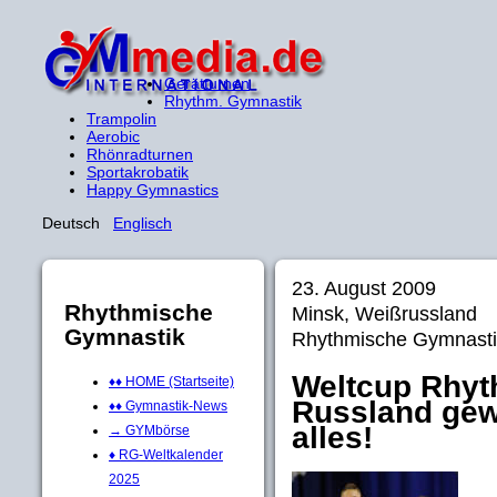
Gerätturnen
Rhythm. Gymnastik
Trampolin
Aerobic
Rhönradturnen
Sportakrobatik
Happy Gymnastics
Deutsch
Englisch
23. August 2009
Rhythmische
Minsk, Weißrussland
Gymnastik
Rhythmische Gymnasti
Weltcup Rhyt
♦♦ HOME (Startseite)
Russland ge
♦♦ Gymnastik-News
alles!
→ GYMbörse
♦ RG-Weltkalender
2025