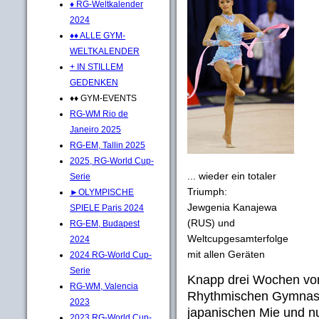
♦ RG-Weltkalender
2024
♦♦ ALLE GYM-
WELTKALENDER
+ IN STILLEM
GEDENKEN
♦♦ GYM-EVENTS
RG-WM Rio de
Janeiro 2025
RG-EM, Tallin 2025
2025, RG-World Cup-
... wieder ein totaler
Serie
Triumph:
►OLYMPISCHE
Jewgenia Kanajewa
SPIELE Paris 2024
(RUS) und
RG-EM, Budapest
Weltcupgesamterfolge
2024
mit allen Geräten
2024 RG-World Cup-
Serie
Knapp drei Wochen vor
RG-WM, Valencia
Rhythmischen Gymnasti
2023
japanischen Mie und 
2023 RG-World Cup-