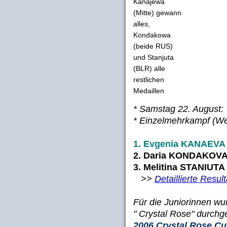
Kanajewa
(Mitte) gewann
alles,
Kondakowa
(beide RUS)
und Stanjuta
(BLR) alle
restlichen
Medaillen
* Samstag 22. August:
* Einzelmehrkampf (Wel
1. Evgenia KANAEVA 
2. Daria KONDAKOVA 
3. Melitina STANIUTA
>>
Detaillierte Resul
Für die Juniorinnen w
" Crystal Rose" durchge
2006 Crystal Rose Cu