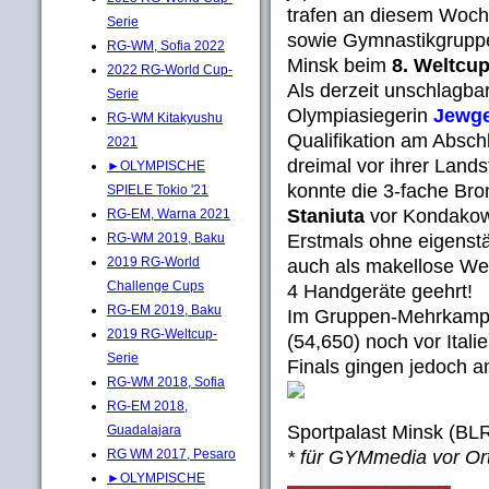
trafen an diesem Woch
Serie
sowie Gymnastikgruppe
RG-WM, Sofia 2022
Minsk beim
8. Weltcu
2022 RG-World Cup-
Als derzeit unschlagbar
Serie
Olympiasiegerin
Jewge
RG-WM Kitakyushu
Qualifikation am Absch
2021
dreimal vor ihrer Land
►OLYMPISCHE
konnte die 3-fache Br
SPIELE Tokio '21
Staniuta
vor Kondakow
RG-EM, Warna 2021
Erstmals ohne eigenst
RG-WM 2019, Baku
2019 RG-World
auch als makellose Wel
Challenge Cups
4 Handgeräte geehrt!
RG-EM 2019, Baku
Im Gruppen-Mehrkampf
2019 RG-Weltcup-
(54,650) noch vor Ital
Serie
Finals gingen jedoch a
RG-WM 2018, Sofia
RG-EM 2018,
Sportpalast Minsk (BL
Guadalajara
* für GYMmedia vor O
RG WM 2017, Pesaro
►OLYMPISCHE