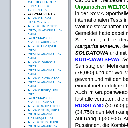
Ca. 50 der weltbesten
WELTKALENDER
Ungarischen WELTCU
+ IN STILLEM
GEDENKEN
in der SYMA-Sporthalle
♦♦ GYM-EVENTS
RG-WM Rio de
internationalen Tests 
Janeiro 2025
Weltmeisterschaften im
RG-EM, Tallin 2025
2025, RG-World Cup-
Gemeldet hatte dabei n
Serie
►OLYMPISCHE
Spitzentrio, mit der de
SPIELE Paris 2024
Margarita MAMUN
, d
RG-EM, Budapest
2024
SOLDATOWA
und mit
2024 RG-World Cup-
Serie
KUDRJAWTSEWA
.
(R
RG-WM, Valencia
Samstag den Mehrkamp
2023
2023 RG-World Cup-
(75,050) und der Weiß
Serie
gewann und mit den be
RG-WM, Sofia 2022
2022 RG-World Cup-
einmal mehr erfolgreic
Serie
RG-WM Kitakyushu
Auch im Gruppenwettbe
2021
fast alle vertreten, die
►OLYMPISCHE
SPIELE Tokio '21
RUSSLAND
(35,650) 
RG-EM, Warna 2021
RG-WM 2019, Baku
(34,750) den Mehrkam
2019 RG-World
auf Rang 9 (30,600). A
Challenge Cups
RG-EM 2019, Baku
Russinnen, die Kombi-
2019 RG-Weltcup-