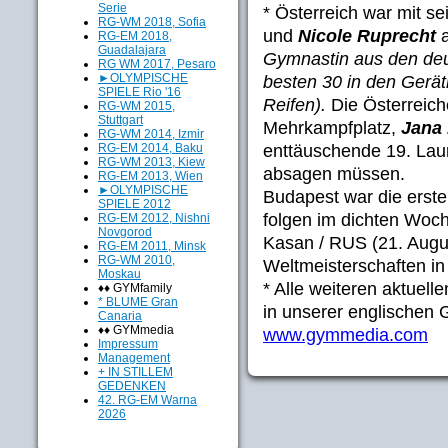
Serie
* Österreich war mit s
RG-WM 2018, Sofia
und
Nicole Ruprecht
a
RG-EM 2018,
Guadalajara
Gymnastin aus den deu
RG WM 2017, Pesaro
►OLYMPISCHE
besten 30 in den Gerät
SPIELE Rio '16
Reifen).
Die Österreich
RG-WM 2015,
Stuttgart
Mehrkampfplatz,
Jana
RG-WM 2014, Izmir
enttäuschende 19. Laur
RG-EM 2014, Baku
RG-WM 2013, Kiew
absagen müssen.
RG-EM 2013, Wien
►OLYMPISCHE
Budapest war die erste
SPIELE 2012
folgen im dichten Woc
RG-EM 2012, Nishni
Novgorod
Kasan / RUS (21. Augu
RG-EM 2011, Minsk
RG-WM 2010,
Weltmeisterschaften in 
Moskau
* Alle weiteren aktuell
♦♦ GYMfamily
* BLUME Gran
in unserer englischen
Canaria
♦♦ GYMmedia
www.gymmedia.com
Impressum
Management
+ IN STILLEM
GEDENKEN
42. RG-EM Warna
2026