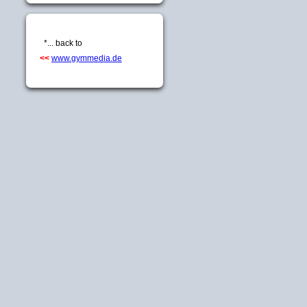
*... back to
<<
www.gymmedia.de