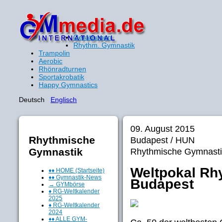
Gerätturnen
Rhythm. Gymnastik
Trampolin
Aerobic
Rhönradturnen
Sportakrobatik
Happy Gymnastics
Deutsch
Englisch
09. August 2015
Rhythmische
Budapest / HUN
Gymnastik
Rhythmische Gymnasti
Weltpokal Rh
♦♦ HOME (Startseite)
♦♦ Gymnastik-News
Budapest
→ GYMbörse
♦ RG-Weltkalender
2025
♦ RG-Weltkalender
2024
♦♦ ALLE GYM-