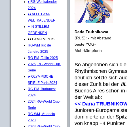
♦ RG-Weltkalender
2024
♦♦ ALLE GYM-
WELTKALENDER
+ IN STILLEM
Daria Trubnikowa
GEDENKEN
(RUS): - mit Abstand
♦♦ GYM-EVENTS
beste YOG-
RG-WM Rio de
Mehrkämpferin
Janeiro 2025
RG-EM, Tallin 2025
So abgehoben sich die 
2025, RG-World Cup-
Rhythmischen Gymnastik
Serie
►OLYMPISCHE
deutlich setzte sich au
SPIELE Paris 2024
dieser Zunft bei den
II
RG-EM, Budapest
Buenos Aires schon in
2024
der Welt ab:
2024 RG-World Cup-
<< Daria TRUBNIKO
Serie
Junioren-Europameiste
RG-WM, Valencia
dominierte an der Spit
2023
von knapp +4 Punkten 
2023 RG-World Cup-