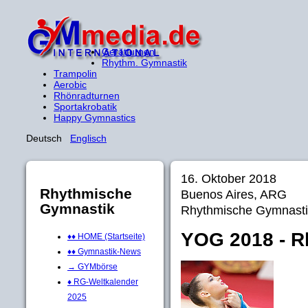
Gerätturnen
Rhythm. Gymnastik
Trampolin
Aerobic
Rhönradturnen
Sportakrobatik
Happy Gymnastics
Deutsch
Englisch
16. Oktober 2018
Rhythmische
Buenos Aires, ARG
Gymnastik
Rhythmische Gymnasti
YOG 2018 - R
♦♦ HOME (Startseite)
♦♦ Gymnastik-News
→ GYMbörse
♦ RG-Weltkalender
2025