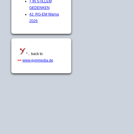
+ IN STILLEM
GEDENKEN
42. RG-EM Warna
2026
*... back to
<<
www.gymmedia.de