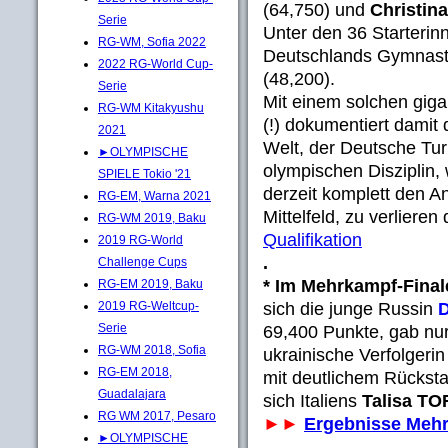
(64,750) und
Christi
Serie
Unter den 36 Starterin
RG-WM, Sofia 2022
Deutschlands Gymnast
2022 RG-World Cup-
(48,200).
Serie
Mit einem solchen gig
RG-WM Kitakyushu
(!) dokumentiert damit 
2021
Welt, der Deutsche Tur
►OLYMPISCHE
olympischen Disziplin,
SPIELE Tokio '21
derzeit komplett den An
RG-EM, Warna 2021
Mittelfeld, zu verlieren 
RG-WM 2019, Baku
Qualifikation
2019 RG-World
.
Challenge Cups
* Im Mehrkampf-Final
RG-EM 2019, Baku
sich die junge Russin
2019 RG-Weltcup-
Serie
69,400 Punkte, gab nur
RG-WM 2018, Sofia
ukrainische Verfolgeri
RG-EM 2018,
mit deutlichem Rücksta
Guadalajara
sich Italiens
Talisa TO
RG WM 2017, Pesaro
►►
Ergebnisse Mehr
►OLYMPISCHE