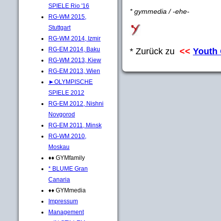
SPIELE Rio '16
* gymmedia / -ehe-
RG-WM 2015,
Stuttgart
RG-WM 2014, Izmir
RG-EM 2014, Baku
* Zurück zu
<<
Youth
RG-WM 2013, Kiew
RG-EM 2013, Wien
►OLYMPISCHE
SPIELE 2012
RG-EM 2012, Nishni
Novgorod
RG-EM 2011, Minsk
RG-WM 2010,
Moskau
♦♦ GYMfamily
* BLUME Gran
Canaria
♦♦ GYMmedia
Impressum
Management