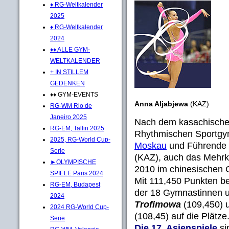
♦ RG-Weltkalender
2025
♦ RG-Weltkalender
2024
♦♦ ALLE GYM-
WELTKALENDER
+ IN STILLEM
GEDENKEN
♦♦ GYM-EVENTS
Anna Aljabjewa
(KAZ)
RG-WM Rio de
Janeiro 2025
Nach dem kasachischen
RG-EM, Tallin 2025
Rhythmischen Sportgy
2025, RG-World Cup-
Moskau
und Führende n
Serie
(KAZ), auch das Mehrka
►OLYMPISCHE
2010 im chinesischen
SPIELE Paris 2024
Mit 111,450 Punkten be
RG-EM, Budapest
der 18 Gymnastinnen 
2024
Trofimowa
(109,450) 
2024 RG-World Cup-
(108,45) auf die Plätze.
Serie
Die 17. Asienspiele
si