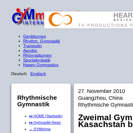
Gerätturnen
Rhythm. Gymnastik
Trampolin
Aerobic
Rhönradturnen
Sportakrobatik
Happy Gymnastics
Deutsch
Englisch
27. November 2010
Rhythmische
Guangzhou, China
Gymnastik
Rhythmische Gymnasti
Zweimal Gymn
♦♦ HOME (Startseite)
Kasachstan b
♦♦ Gymnastik-News
→ GYMbörse