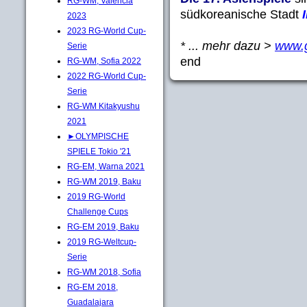
RG-WM, Valencia
südkoreanische Stadt
2023
2023 RG-World Cup-
* ... mehr dazu >
www.
Serie
end
RG-WM, Sofia 2022
2022 RG-World Cup-
Serie
RG-WM Kitakyushu
2021
►OLYMPISCHE
SPIELE Tokio '21
RG-EM, Warna 2021
RG-WM 2019, Baku
2019 RG-World
Challenge Cups
RG-EM 2019, Baku
2019 RG-Weltcup-
Serie
RG-WM 2018, Sofia
RG-EM 2018,
Guadalajara