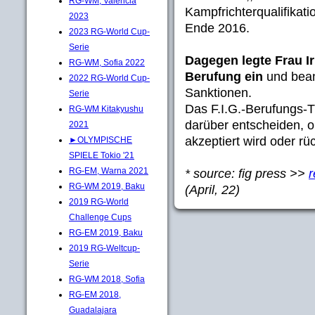
RG-WM, Valencia
Kampfrichterqualifikati
2023
Ende 2016.
2023 RG-World Cup-
Serie
Dagegen legte Frau I
RG-WM, Sofia 2022
Berufung ein
und bean
2022 RG-World Cup-
Sanktionen.
Serie
Das F.I.G.-Berufungs-T
RG-WM Kitakyushu
darüber entscheiden, o
2021
akzeptiert wird oder r
►OLYMPISCHE
SPIELE Tokio '21
RG-EM, Warna 2021
* source: fig press
>>
RG-WM 2019, Baku
(April, 22)
2019 RG-World
Challenge Cups
RG-EM 2019, Baku
2019 RG-Weltcup-
Serie
RG-WM 2018, Sofia
RG-EM 2018,
Guadalajara