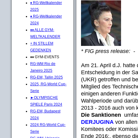
♦ RG-Weltkalender
2025
♦ RG-Weltkalender
2024
♦♦ ALLE GYM-
WELTKALENDER
+ IN STILLEM
* FIG press release:
-
GEDENKEN
♦♦ GYM-EVENTS
RG-WM Rio de
Am 21. April d.J. hatte
Janeiro 2025
Entscheidung in der S
RG-EM, Tallin 2025
(UKR) getroffen und be
2025, RG-World Cup-
Mitglied des Technisc
Serie
einigen anderen Funkti
►OLYMPISCHE
Wahlperiode und darüb
SPIELE Paris 2024
2013 - 2016 auch von k
RG-EM, Budapest
Die Sanktionen
umfas
2024
DERJUGINA
von allen
2024 RG-World Cup-
Komitees oder Komissio
Serie
Ende 2016;, ebenso die