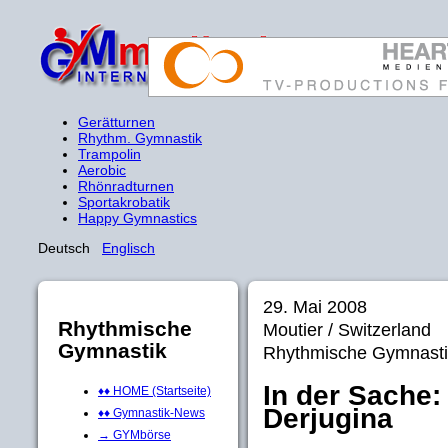
Gerätturnen
Rhythm. Gymnastik
Trampolin
Aerobic
Rhönradturnen
Sportakrobatik
Happy Gymnastics
Deutsch
Englisch
29. Mai 2008
Rhythmische
Moutier / Switzerland
Gymnastik
Rhythmische Gymnasti
In der Sache: 
♦♦ HOME (Startseite)
Derjugina
♦♦ Gymnastik-News
→ GYMbörse