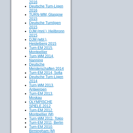
2016
Deutsche Turn-Ligen
2016
TURN-WM, Glasgow
2015
Deutsche Turnligen
2015
DJM (mnl.), Heilbronn
2015
DJM (wbl.),
Heidelberg 2015
Turn-EM 2015,
Montpellier
Turn-WM 2014,
Nanning
Deutsche
Meisterschaften 2014
Turn-EM 2014, Sofia
Deutsche Turn-Ligen
2014
Turn-WM 2013,
Antwerpen
Turn-EM 2013,
Moskau
OLYMPISCHE
SPIELE 2012
Turn-EM 2012,
Montpellier (M)
Turn-WM 2011, Tokio
Turn-EM 2011, Berlin
Turn-EM 2010,
Birmingham (M)