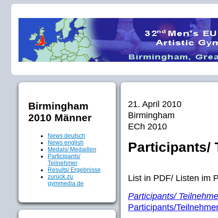
21. April 2010
Birmingham
Birmingham
2010 Männer
ECh 2010
News deutsch
News english
Participants/
Medals/ Medaillen
Participants/
Teilnehmer
Results/ Ergebnisse
zurück zu
List in PDF/ Listen im
gymmedia.de
Participants/ Teilnehm
Participants/Teilnehme