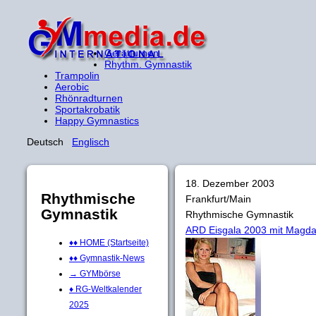
Gerätturnen
Rhythm. Gymnastik
Trampolin
Aerobic
Rhönradturnen
Sportakrobatik
Happy Gymnastics
Deutsch
Englisch
18. Dezember 2003
Rhythmische
Frankfurt/Main
Gymnastik
Rhythmische Gymnastik
ARD Eisgala 2003 mit Magda
♦♦ HOME (Startseite)
♦♦ Gymnastik-News
→ GYMbörse
♦ RG-Weltkalender
2025