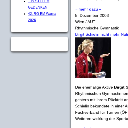
+ IN STILLEM
GEDENKEN
» mehr dazu «
42. RG-EM Warna
5. Dezember 2003
2026
Wien / AUT
Rhythmische Gymnastik
Birgit Schielin nicht mehr Nat
Die ehemalige Aktive
Birgit 
Rhythmischen Gymnastinnen Ös
gestern mit ihrem Rücktritt an
Schielin bekundete in einer 
Fachverband für Turnen (ÖFT
Weiterentwicklung der Sporta