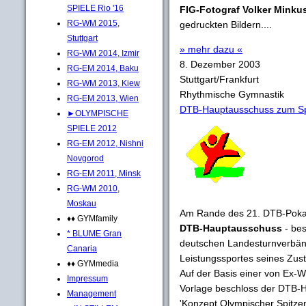
SPIELE Rio '16
FIG-Fotograf Volker Minku
RG-WM 2015,
gedruckten Bildern....
Stuttgart
» mehr dazu «
RG-WM 2014, Izmir
8. Dezember 2003
RG-EM 2014, Baku
Stuttgart/Frankfurt
RG-WM 2013, Kiew
Rhythmische Gymnastik
RG-EM 2013, Wien
DTB-Hauptausschuss zum Sp
►OLYMPISCHE
SPIELE 2012
RG-EM 2012, Nishni
Novgorod
RG-EM 2011, Minsk
RG-WM 2010,
Moskau
Am Rande des 21. DTB-Pokals
♦♦ GYMfamily
DTB-Hauptausschuss
- bes
* BLUME Gran
deutschen Landesturnverbänd
Canaria
Leistungssportes seines Zust
♦♦ GYMmedia
Auf der Basis einer von Ex-W
Impressum
Vorlage beschloss der DTB-
Management
'Konzept Olympischer Spitzens