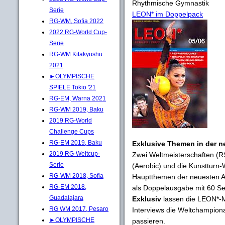
Rhythmische Gymnastik
Serie
LEON* im Doppelpack
RG-WM, Sofia 2022
2022 RG-World Cup-
Serie
RG-WM Kitakyushu
2021
►OLYMPISCHE
SPIELE Tokio '21
RG-EM, Warna 2021
RG-WM 2019, Baku
2019 RG-World
Challenge Cups
RG-EM 2019, Baku
Exklusive Themen in der 
2019 RG-Weltcup-
Zwei Weltmeisterschaften (R
Serie
(Aerobic) und die Kunstturn-
RG-WM 2018, Sofia
Hauptthemen der neuesten 
RG-EM 2018,
als Doppelausgabe mit 60 Sei
Guadalajara
Exklusiv
lassen die LEON*-M
RG WM 2017, Pesaro
Interviews die Weltchampio
►OLYMPISCHE
passieren.