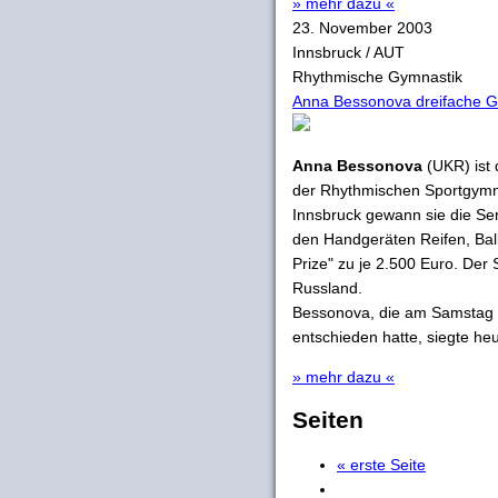
» mehr dazu «
23. November 2003
Innsbruck / AUT
Rhythmische Gymnastik
Anna Bessonova dreifache Gr
Anna Bessonova
(UKR) ist
der Rhythmischen Sportgymnas
Innsbruck gewann sie die Ser
den Handgeräten Reifen, Ball
Prize" zu je 2.500 Euro. Der
Russland.
Bessonova, die am Samstag b
entschieden hatte, siegte heut
» mehr dazu «
Seiten
« erste Seite