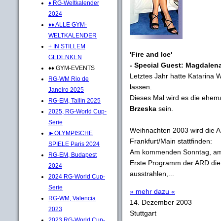
♦ RG-Weltkalender
2024
♦♦ ALLE GYM-
WELTKALENDER
+ IN STILLEM
'Fire and Ice'
GEDENKEN
- Special Guest: Magdalen
♦♦ GYM-EVENTS
Letztes Jahr hatte Katarina W
RG-WM Rio de
lassen.
Janeiro 2025
Dieses Mal wird es die ehe
RG-EM, Tallin 2025
Brzeska
sein.
2025, RG-World Cup-
Serie
Weihnachten 2003 wird die AR
►OLYMPISCHE
Frankfurt/Main stattfinden:
SPIELE Paris 2024
Am kommenden Sonntag, am 
RG-EM, Budapest
Erste Programm der ARD die 
2024
ausstrahlen,...
2024 RG-World Cup-
Serie
» mehr dazu «
RG-WM, Valencia
14. Dezember 2003
2023
Stuttgart
2023 RG-World Cup-