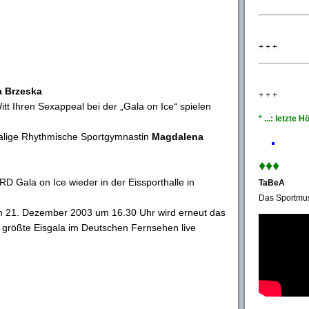
+ + +
a Brzeska
+ + +
itt Ihren Sexappeal bei der „Gala on Ice“ spielen
* ...: letzte
malige Rhythmische Sportgymnastin
Magdalena
♦♦
♦
D Gala on Ice wieder in der Eissporthalle in
TaBeA
Das Sportmus
21. Dezember 2003 um 16.30 Uhr wird erneut das
größte Eisgala im Deutschen Fernsehen live