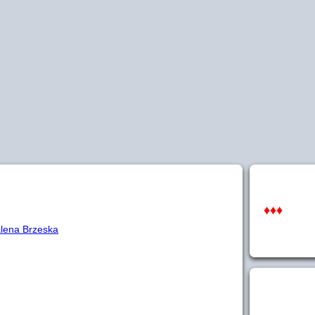
♦♦♦
lena Brzeska