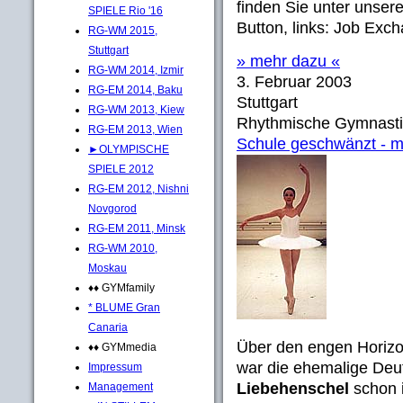
finden Sie unter unse
SPIELE Rio '16
Button, links: Job Exc
RG-WM 2015,
Stuttgart
» mehr dazu «
RG-WM 2014, Izmir
3. Februar 2003
RG-EM 2014, Baku
Stuttgart
RG-WM 2013, Kiew
Rhythmische Gymnasti
RG-EM 2013, Wien
Schule geschwänzt - mi
►OLYMPISCHE
SPIELE 2012
RG-EM 2012, Nishni
Novgorod
RG-EM 2011, Minsk
RG-WM 2010,
Moskau
♦♦ GYMfamily
* BLUME Gran
Canaria
Über den engen Horizon
♦♦ GYMmedia
war die ehemalige Deu
Impressum
Liebehenschel
schon i
Management