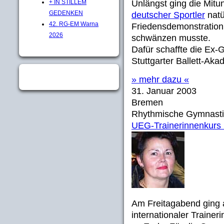
+ IN STILLEM
Unlängst ging die Mitu
GEDENKEN
deutscher Sportler
natü
42. RG-EM Warna
Friedensdemonstration 
2026
schwänzen musste.
Dafür schaffte die Ex-
Stuttgarter Ballett-Aka
» mehr dazu «
31. Januar 2003
Bremen
Rhythmische Gymnasti
UEG-Trainerinnenkurs
Am Freitagabend ging 
internationaler Traine