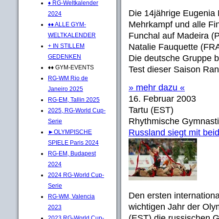
♦ RG-Weltkalender
Die 14jährige Eugeni
2024
Mehrkampf und alle Fina
♦♦ ALLE GYM-
Funchal auf Madeira (
WELTKALENDER
Natalie Fauquette (FRA
+ IN STILLEM
GEDENKEN
Die deutsche Gruppe be
♦♦ GYM-EVENTS
Test dieser Saison Ran
RG-WM Rio de
» mehr dazu «
Janeiro 2025
16. Februar 2003
RG-EM, Tallin 2025
Tartu (EST)
2025, RG-World Cup-
Rhythmische Gymnasti
Serie
Russland siegt mit be
►OLYMPISCHE
SPIELE Paris 2024
RG-EM, Budapest
2024
2024 RG-World Cup-
Serie
Den ersten internatio
RG-WM, Valencia
wichtigen Jahr der Oly
2023
(EST) die russischen G
2023 RG-World Cup-