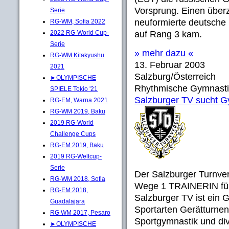
Vorsprung. Einen über
Serie
neuformierte deutsche 
RG-WM, Sofia 2022
2022 RG-World Cup-
auf Rang 3 kam.
Serie
» mehr dazu «
RG-WM Kitakyushu
13. Februar 2003
2021
Salzburg/Österreich
►OLYMPISCHE
Rhythmische Gymnasti
SPIELE Tokio '21
Salzburger TV sucht Gy
RG-EM, Warna 2021
RG-WM 2019, Baku
2019 RG-World
Challenge Cups
RG-EM 2019, Baku
2019 RG-Weltcup-
Serie
Der Salzburger Turnver
RG-WM 2018, Sofia
Wege 1 TRAINERIN für
RG-EM 2018,
Salzburger TV ist ein G
Guadalajara
Sportarten Gerätturnen
RG WM 2017, Pesaro
Sportgymnastik und di
►OLYMPISCHE