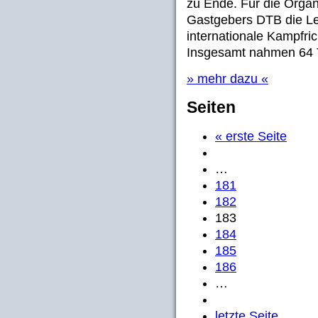
zu Ende. Für die Organ
Gastgebers DTB die Lei
internationale Kampfric
Insgesamt nahmen 64 Tr
» mehr dazu «
Seiten
« erste Seite
…
181
182
183
184
185
186
…
letzte Seite