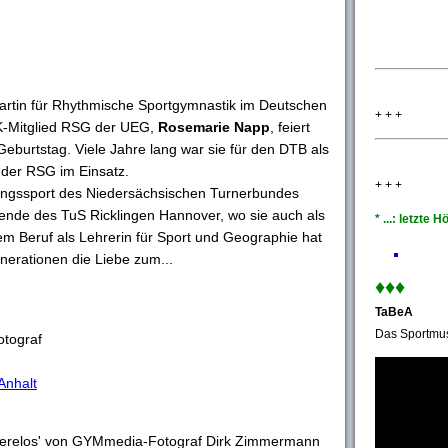
artin für Rhythmische Sportgymnastik im Deutschen
+ + +
K-Mitglied RSG der UEG,
Rosemarie Napp
, feiert
Geburtstag. Viele Jahre lang war sie für den DTB als
n der RSG im Einsatz.
+ + +
stungssport des Niedersächsischen Turnerbundes
zende des TuS Ricklingen Hannover, wo sie auch als
* ...: letzte
ihrem Beruf als Lehrerin für Sport und Geographie hat
erationen die Liebe zum...
♦♦
♦
TaBeA
Das Sportmus
tograf
Anhalt
hwerelos' von GYMmedia-Fotograf Dirk Zimmermann