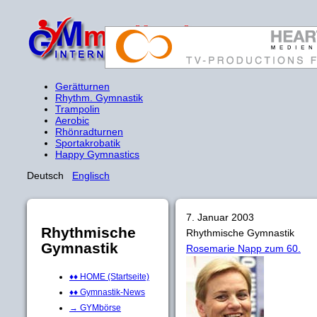
Gerätturnen
Rhythm. Gymnastik
Trampolin
Aerobic
Rhönradturnen
Sportakrobatik
Happy Gymnastics
Deutsch
Englisch
7. Januar 2003
Rhythmische
Rhythmische Gymnastik
Gymnastik
Rosemarie Napp zum 60.
♦♦ HOME (Startseite)
♦♦ Gymnastik-News
→ GYMbörse