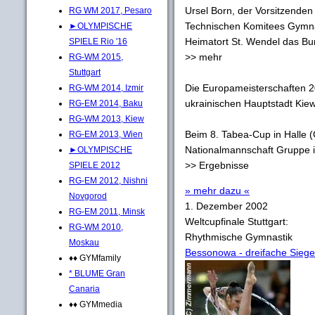
Ursel Born, der Vorsitzenden
RG WM 2017, Pesaro
Technischen Komitees Gymna
►OLYMPISCHE
Heimatort St. Wendel das Bu
SPIELE Rio '16
>> mehr
RG-WM 2015,
Stuttgart
Die Europameisterschaften 200
RG-WM 2014, Izmir
ukrainischen Hauptstadt Kiew s
RG-EM 2014, Baku
RG-WM 2013, Kiew
Beim 8. Tabea-Cup in Halle (
RG-EM 2013, Wien
Nationalmannschaft Gruppe ih
►OLYMPISCHE
>> Ergebnisse
SPIELE 2012
RG-EM 2012, Nishni
» mehr dazu «
Novgorod
1. Dezember 2002
RG-EM 2011, Minsk
Weltcupfinale Stuttgart:
RG-WM 2010,
Rhythmische Gymnastik
Moskau
Bessonowa - dreifache Siege
♦♦ GYMfamily
* BLUME Gran
Canaria
♦♦ GYMmedia