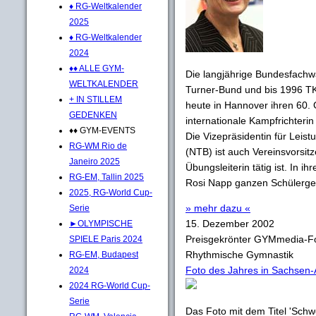
♦ RG-Weltkalender
2025
♦ RG-Weltkalender
2024
♦♦ ALLE GYM-
Die langjährige Bundesfachw
WELTKALENDER
Turner-Bund und bis 1996 T
+ IN STILLEM
heute in Hannover ihren 60. 
GEDENKEN
internationale Kampfrichteri
♦♦ GYM-EVENTS
Die Vizepräsidentin für Lei
RG-WM Rio de
(NTB) ist auch Vereinsvorsit
Janeiro 2025
Übungsleiterin tätig ist. In 
RG-EM, Tallin 2025
Rosi Napp ganzen Schülergen
2025, RG-World Cup-
» mehr dazu «
Serie
15. Dezember 2002
►OLYMPISCHE
Preisgekrönter GYMmedia-Fo
SPIELE Paris 2024
Rhythmische Gymnastik
RG-EM, Budapest
Foto des Jahres in Sachsen-
2024
2024 RG-World Cup-
Serie
Das Foto mit dem Titel 'Sc