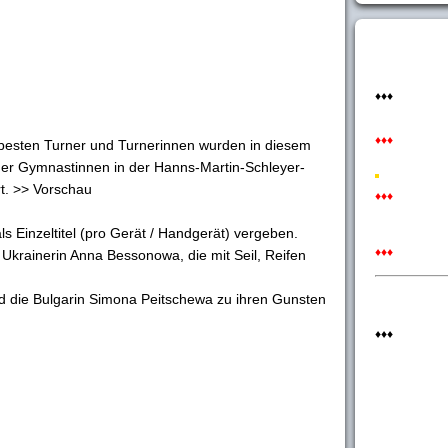
♦♦♦
♦♦♦
besten Turner und Turnerinnen wurden in diesem
 der Gymnastinnen in der Hanns-Martin-Schleyer-
rt. >> Vorschau
♦♦♦
s Einzeltitel (pro Gerät / Handgerät) vergeben.
♦♦♦
 Ukrainerin Anna Bessonowa, die mit Seil, Reifen
ed die Bulgarin Simona Peitschewa zu ihren Gunsten
♦♦♦