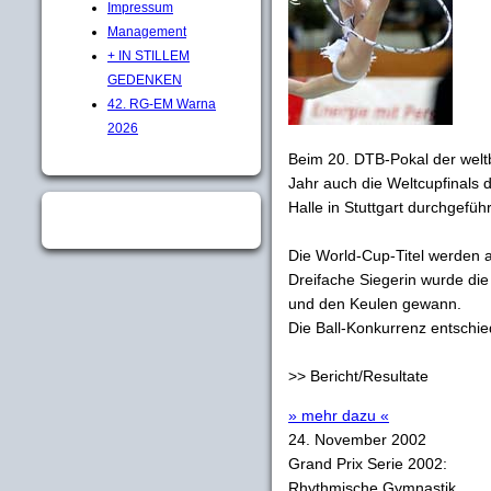
Impressum
Management
+ IN STILLEM
GEDENKEN
42. RG-EM Warna
2026
Beim 20. DTB-Pokal der welt
Jahr auch die Weltcupfinals
Halle in Stuttgart durchgefüh
Die World-Cup-Titel werden al
Dreifache Siegerin wurde die
und den Keulen gewann.
Die Ball-Konkurrenz entschi
>> Bericht/Resultate
» mehr dazu «
24. November 2002
Grand Prix Serie 2002:
Rhythmische Gymnastik