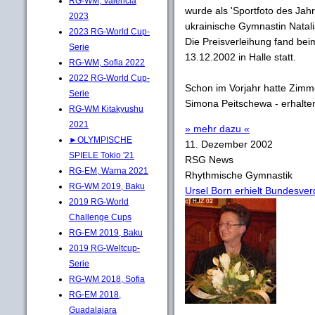
RG-WM, Valencia
wurde als 'Sportfoto des Jah
2023
ukrainische Gymnastin Natali
2023 RG-World Cup-
Die Preisverleihung fand bei
Serie
13.12.2002 in Halle statt.
RG-WM, Sofia 2022
2022 RG-World Cup-
Schon im Vorjahr hatte Zimm
Serie
Simona Peitschewa - erhalte
RG-WM Kitakyushu
2021
» mehr dazu «
►OLYMPISCHE
11. Dezember 2002
SPIELE Tokio '21
RSG News
RG-EM, Warna 2021
Rhythmische Gymnastik
RG-WM 2019, Baku
Ursel Born erhielt Bundesver
2019 RG-World
Challenge Cups
RG-EM 2019, Baku
2019 RG-Weltcup-
Serie
RG-WM 2018, Sofia
RG-EM 2018,
Guadalajara