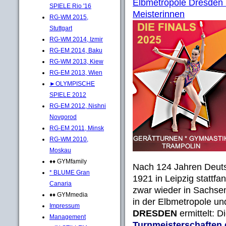
Elbmetropole Dresden 
SPIELE Rio '16
Meisterinnen
RG-WM 2015,
Stuttgart
RG-WM 2014, Izmir
RG-EM 2014, Baku
RG-WM 2013, Kiew
RG-EM 2013, Wien
►OLYMPISCHE
SPIELE 2012
RG-EM 2012, Nishni
Novgorod
RG-EM 2011, Minsk
RG-WM 2010,
Moskau
♦♦ GYMfamily
Nach 124 Jahren Deuts
* BLUME Gran
1921 in Leipzig stattf
Canaria
zwar wieder in Sachsen
♦♦ GYMmedia
in der Elbmetropole u
Impressum
DRESDEN
ermittelt: D
Management
Turnmeisterschaften