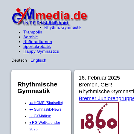
Gerätturnen
Rhythm. Gymnastik
Trampolin
Aerobic
Rhönradturnen
Sportakrobatik
Happy Gymnastics
Deutsch
Englisch
16. Februar 2025
Rhythmische
Bremen, GER
Gymnastik
Rhythmische Gymnasti
Bremer Juniorengrupp
♦♦ HOME (Startseite)
♦♦ Gymnastik-News
→ GYMbörse
♦ RG-Weltkalender
2025