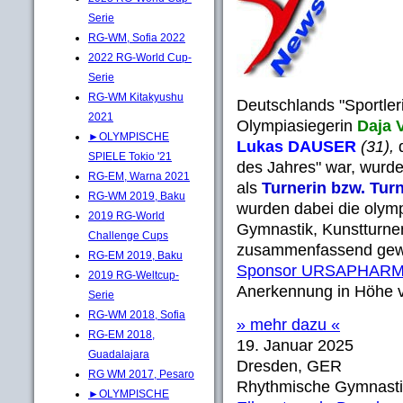
Serie
RG-WM, Sofia 2022
2022 RG-World Cup-
Serie
RG-WM Kitakyushu
Deutschlands "Sportler
2021
Olympiasiegerin
Daja
►OLYMPISCHE
Lukas DAUSER
(31),
SPIELE Tokio '21
des Jahres"
war,
wurde
RG-EM, Warna 2021
als
Turnerin bzw. Tur
RG-WM 2019, Baku
wurden dabei die olym
2019 RG-World
Gymnastik, Kunstturne
Challenge Cups
zusammenfassend gewer
RG-EM 2019, Baku
Sponsor URSAPHAR
2019 RG-Weltcup-
Anerkennung in Höhe v
Serie
RG-WM 2018, Sofia
» mehr dazu «
RG-EM 2018,
19. Januar 2025
Guadalajara
Dresden, GER
RG WM 2017, Pesaro
Rhythmische Gymnasti
►OLYMPISCHE