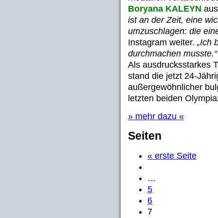
Boryana KALEYN
aus
ist an der Zeit, eine w
umzuschlagen: die eine
Instagram weiter.
„Ich 
durchmachen musste.“
Als ausdrucksstarkes T
stand die jetzt 24-Jähr
außergewöhnlicher bul
letzten beiden Olympia
» mehr dazu «
Seiten
« erste Seite
…
5
6
7