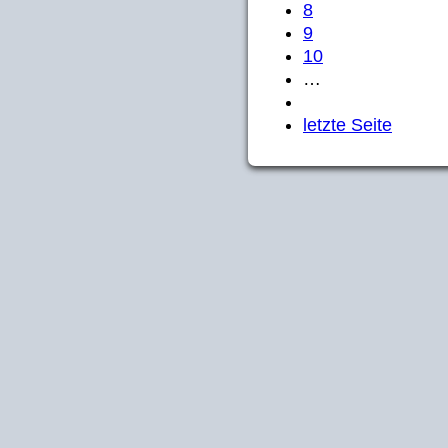
8
9
10
…
letzte Seite