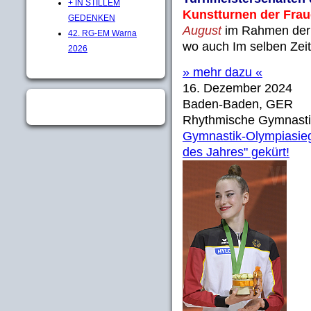
+ IN STILLEM
Kunstturnen der Fra
GEDENKEN
August
im Rahmen de
42. RG-EM Warna
wo auch Im selben Zei
2026
» mehr dazu «
16. Dezember 2024
Baden-Baden, GER
Rhythmische Gymnasti
Gymnastik-Olympiasiege
des Jahres" gekürt!