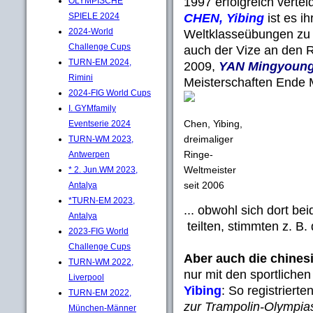
1997 erfolgreich vertei
OLYMPISCHE
CHEN, Yibing
ist es ih
SPIELE 2024
2024-World
Weltklasseübungen zu 
Challenge Cups
auch der Vize an den 
TURN-EM 2024,
2009,
YAN Mingyoun
Rimini
Meisterschaften Ende Ma
2024-FIG World Cups
I. GYMfamily
Chen, Yibing,
Eventserie 2024
dreimaliger
TURN-WM 2023,
Ringe-
Antwerpen
Weltmeister
* 2. Jun.WM 2023,
seit 2006
Antalya
*TURN-EM 2023,
... obwohl sich dort be
Antalya
teilten, stimmten z. B.
2023-FIG World
Challenge Cups
Aber auch die chines
TURN-WM 2022,
nur mit den sportliche
Liverpool
Yibing
: So registriert
TURN-EM 2022,
zur Trampolin-Olympia
München-Männer