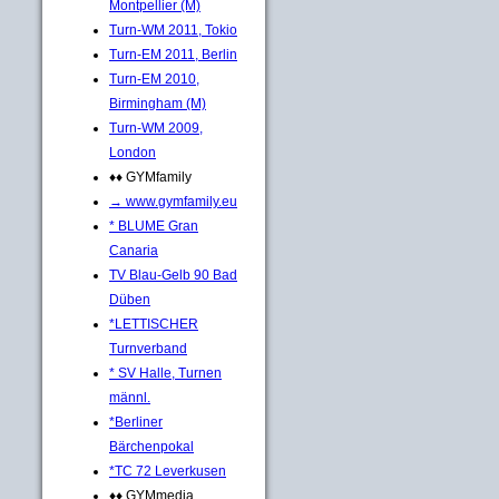
Montpellier (M)
Turn-WM 2011, Tokio
Turn-EM 2011, Berlin
Turn-EM 2010,
Birmingham (M)
Turn-WM 2009,
London
♦♦ GYMfamily
→ www.gymfamily.eu
* BLUME Gran
Canaria
TV Blau-Gelb 90 Bad
Düben
*LETTISCHER
Turnverband
* SV Halle, Turnen
männl.
*Berliner
Bärchenpokal
*TC 72 Leverkusen
♦♦ GYMmedia