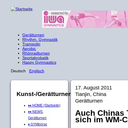
Gerätturnen
Rhythm. Gymnastik
Trampolin
Aerobic
Rhönradturnen
Sportakrobatik
Happy Gymnastics
Deutsch
Englisch
17. August 2011
Kunst-/Gerätturnen
Tianjin, China
Gerätturnen
♦♦ HOME (Startseite)
Auch Chinas 
♦♦ NEWS,
sich im WM-
Gerätturnen
♦ GYMbörse