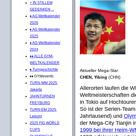
+ IN STILLEM
GEDENKEN ...
♦ AG Weltkalender
2026
♦ AG Weltkalender
2025
♦ AG-Weltkalender
2024
♦♦ ALLE GYM-
WELTKALENDER
♦ Turngeschichte
Aktueller Mega-Star:
♦♦ GYMevents
CHEN, Yibing
(CHN)
TURN-WM 2025,
Allerorten laufen die 
Jakarta
Weltmeisterschaften d
JAHNTURNEN
in Tokio auf Hochtoure
FREYBURG
So ist der Serien-Team
TURN-EM 2025,
Jahrtausend) und
Olym
Leipzig
der Mega-City Tianjin 
2025 FIG WORLD
1999 bei ihrer Heim-
CUPS