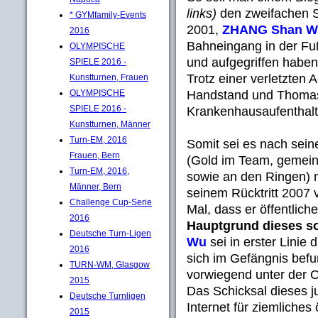
links)
den zweifachen S
* GYMfamily-Events
2001,
ZHANG Shan 
2016
Bahneingang in der Fu
OLYMPISCHE
und aufgegriffen haben
SPIELE 2016 -
Trotz einer verletzten 
Kunstturnen, Frauen
Handstand und Thomas
OLYMPISCHE
SPIELE 2016 -
Krankenhausaufenthal
Kunstturnen, Männer
Turn-EM, 2016
Somit sei es nach sein
Frauen, Bern
(Gold im Team, gemei
Turn-EM, 2016,
sowie an den Ringen) n
Männer, Bern
seinem Rücktritt 2007 
Challenge Cup-Serie
Mal, dass er öffentlic
2016
Hauptgrund dieses so
Deutsche Turn-Ligen
Wu
sei in erster Linie 
2016
sich im Gefängnis bef
TURN-WM, Glasgow
vorwiegend unter der O
2015
Das Schicksal dieses j
Deutsche Turnligen
Internet für ziemliches
2015