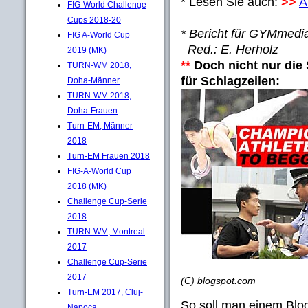
* Lesen Sie auch:
>>
A
FIG-World Challenge
Cups 2018-20
* Bericht für GYMmedi
FIG A-World Cup
Red.: E. Herholz
2019 (MK)
**
Doch nicht nur die
TURN-WM 2018,
für Schlagzeilen:
Doha-Männer
TURN-WM 2018,
Doha-Frauen
Turn-EM, Männer
2018
Turn-EM Frauen 2018
FIG-A-World Cup
2018 (MK)
Challenge Cup-Serie
2018
TURN-WM, Montreal
2017
Challenge Cup-Serie
2017
(C) blogspot.com
Turn-EM 2017, Cluj-
So soll man einem Blog
Napoca