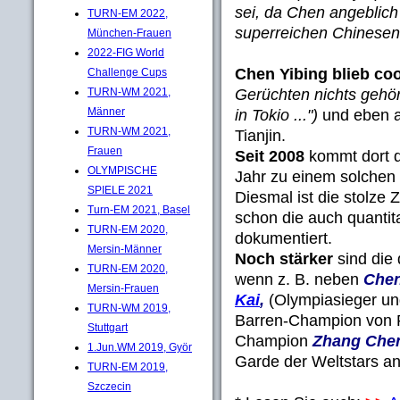
sei, da Chen angeblich
TURN-EM 2022,
superreichen Chinesen,
München-Frauen
2022-FIG World
Chen Yibing blieb coo
Challenge Cups
Gerüchten nichts gehö
TURN-WM 2021,
Männer
in Tokio ...")
und eben a
TURN-WM 2021,
Tianjin.
Frauen
Seit 2008
kommt dort d
OLYMPISCHE
Jahr zu einem solche
SPIELE 2021
Diesmal ist die stolze 
Turn-EM 2021, Basel
schon die auch quantit
TURN-EM 2020,
dokumentiert.
Mersin-Männer
Noch stärker
sind die 
TURN-EM 2020,
wenn z. B. neben
Chen
Mersin-Frauen
Kai
,
(Olympiasieger un
TURN-WM 2019,
Barren-Champion von
Stuttgart
Champion
Zhang Che
1.Jun.WM 2019, Györ
Garde der Weltstars an
TURN-EM 2019,
Szczecin