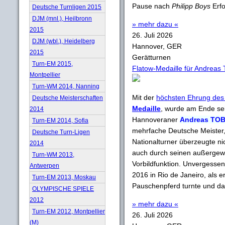
Pause nach
Philipp Boys
Erfo
Deutsche Turnligen 2015
DJM (mnl.), Heilbronn
» mehr dazu «
2015
26. Juli 2026
DJM (wbl.), Heidelberg
Hannover, GER
2015
Gerätturnen
Turn-EM 2015,
Flatow-Medaille für Andreas
Montpellier
Turn-WM 2014, Nanning
Mit der
höchsten Ehrung des
Deutsche Meisterschaften
Medaille
, wurde am Ende sei
2014
Hannoveraner
Andreas TO
Turn-EM 2014, Sofia
mehrfache Deutsche Meister,
Deutsche Turn-Ligen
Nationalturner überzeugte ni
2014
auch durch seinen außergewö
Turn-WM 2013,
Vorbildfunktion. Unvergessen
Antwerpen
2016 in Rio de Janeiro, als 
Turn-EM 2013, Moskau
Pauschenpferd turnte und dami
OLYMPISCHE SPIELE
2012
» mehr dazu «
Turn-EM 2012, Montpellier
26. Juli 2026
(M)