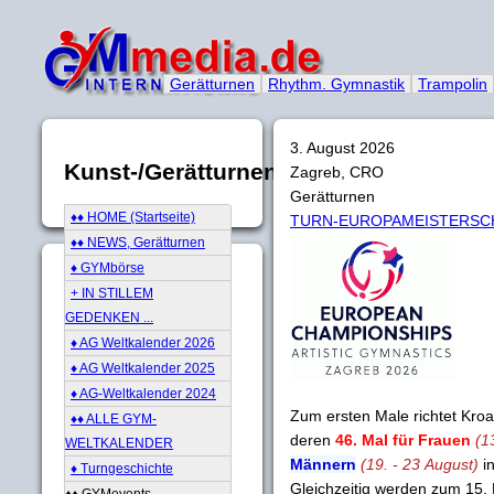
Gerätturnen
Rhythm. Gymnastik
Trampolin
3. August 2026
Kunst-/Gerätturnen
Zagreb, CRO
Gerätturnen
♦♦ HOME (Startseite)
TURN-EUROPAMEISTERSC
♦♦ NEWS, Gerätturnen
♦ GYMbörse
+ IN STILLEM
GEDENKEN ...
♦ AG Weltkalender 2026
♦ AG Weltkalender 2025
♦ AG-Weltkalender 2024
Zum ersten Male richtet Kro
♦♦ ALLE GYM-
deren
46. Mal für Frauen
(1
WELTKALENDER
Männern
(19. - 23 August)
in
♦ Turngeschichte
Gleichzeitig werden zum 15.
♦♦ GYMevents