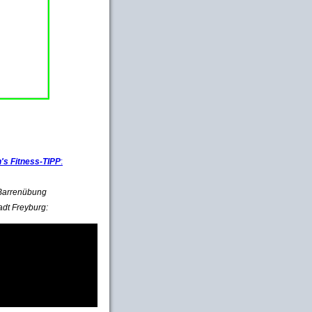
s Fitness-TIPP
:
e Barrenübung
adt Freyburg: