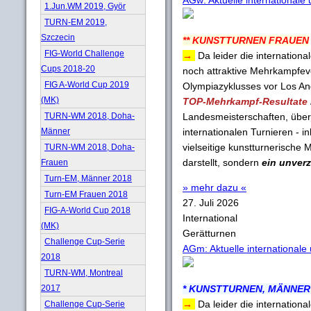
AGw: Aktuelle international
1.Jun.WM 2019, Györ
TURN-EM 2019,
Szczecin
** KUNSTTURNEN FRAUEN
FIG-World Challenge
→
Da leider die internatio
Cups 2018-20
noch attraktive Mehrkampfeve
FIG A-World Cup 2019
Olympiazyklusses vor Los Ang
(MK)
TOP-Mehrkampf-Resultate
TURN-WM 2018, Doha-
Landesmeisterschaften, über 
Männer
internationalen Turnieren - 
vielseitige kunstturnerische 
TURN-WM 2018, Doha-
darstellt, sondern
ein unverz
Frauen
Turn-EM, Männer 2018
» mehr dazu «
Turn-EM Frauen 2018
27. Juli 2026
FIG-A-World Cup 2018
International
(MK)
Gerätturnen
Challenge Cup-Serie
AGm: Aktuelle international
2018
TURN-WM, Montreal
2017
* KUNSTTURNEN, MÄNNER 
→
Da leider die internatio
Challenge Cup-Serie