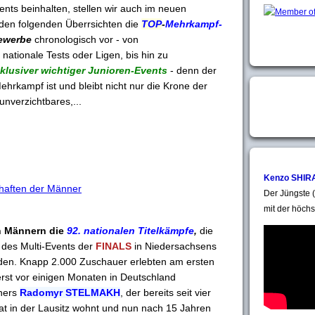
nts beinhalten, stellen wir auch im neuen
den folgenden Überrsichten die
TOP
-
Mehrkampf-
ewerbe
chronologisch vor - von
nationale Tests oder Ligen, bis hin zu
klusiver wichtiger Junioren-Events
- denn der
Mehrkampf ist und bleibt nicht nur die Krone der
 unverzichtbares,...
Kenzo SHIR
haften der Männer
Der Jüngste (
mit der höchs
n Männern die
92. nationalen Titelkämpfe
,
die
des Multi-Events der
FINALS
in Niedersachsens
nden. Knapp 2.000 Zuschauer erlebten am ersten
rst vor einigen Monaten in Deutschland
iners
Radomyr STELMAKH
, der bereits seit vier
at in der Lausitz wohnt und nun nach 15 Jahren