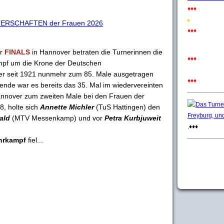
♦♦♦
ERSCHAFTEN der Frauen 2026
♦♦♦
er
FINALS
in Hannover betraten die Turnerinnen die
♦♦♦
pf um die Krone der Deutschen
er seit 1921 nunmehr zum 85. Male ausgetragen
♦♦♦
Wende war es bereits das 35. Mal im wiedervereinten
annover zum zweiten Male bei den Frauen der
8, holte sich
Annette Michler
(TuS Hattingen) den
ald
(MTV Messenkamp) und vor
Petra Kurbjuweit
.♦♦♦
hrkampf
fiel...