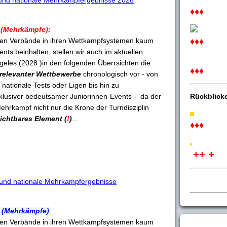
e und nationale Mehrkampfergebnisse 2026
♦♦♦
(Mehrkämpfe):
nalen Verbände in ihren Wettkampfsystemen kaum
♦♦♦
nts beinhalten, stellen wir auch im aktuellen
eles (2028 )in den folgenden Überrsichten die
♦♦♦
relevanter Wettbewerbe
chronologisch vor - von
nationale Tests oder Ligen bis hin zu
inklusiver bedeutsamer Juniorinnen-Events - da der
Rückblick
Mehrkampf nicht nur die Krone der Turndisziplin
ichtbares Element (
!
)
...
♦♦♦
++ +
e und nationale Mehrkampfergebnisse
(Mehrkämpfe)
:
nalen Verbände in ihren Wettkampfsystemen kaum