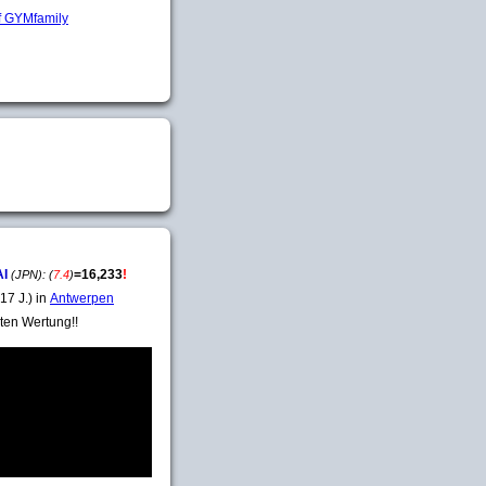
AI
=
16,233
!
(JPN):
(
7.4
)
17 J.) in
Antwerpen
ten Wertung!!