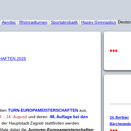
Deut
Aerobic
Rhönradturnen
Sportakrobatik
Happy Gymnastics
♦♦♦
HAFTEN 2026
atien
TURN-EUROPAMEISTERSCHAFTEN
aus,
3. - 16. August)
und deren
48. Auflage bei den
34. Berliner
 der Hauptstadt Zagreb stattfinden werden.
Bärchenpoka
 Male dabei die
Junioren-Europameisterschaften
♦♦♦