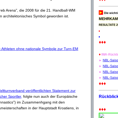
.
greb Arena", die 2008 für die 21. Handball-WM
►
Die wicht
ein architektonisches Symbol geworden ist.
MEHRKAM
RESULTATE 2
♦♦♦
 Athleten ohne nationale Symbole zur Turn-EM
♦
IWA-Rückb
►
NBL-Sais
►
NBL-Sais
►
NBL-Sais
►
NBL-Sais
♦♦♦
eltturnverband veröffentlichten Statement zur
cher Sportler,
folgte nun auch der Europäische
Rückblic
mnastics") im Zusammenhgang mit den
eisterschaften in der Hauptstadt Kroatiens, in
♦♦♦