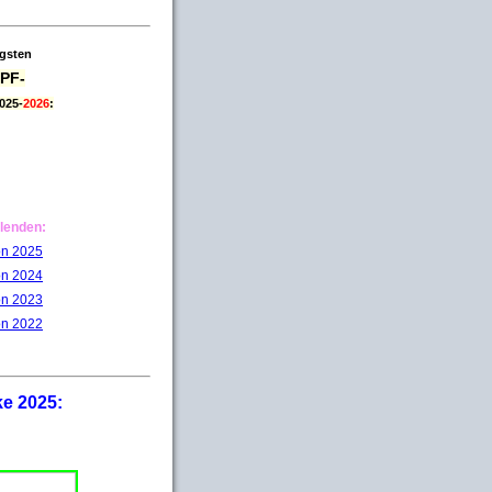
igsten
PF-
025-
2026
:
lenden:
on 2025
on 2024
on 2023
on 2022
ke 2025: