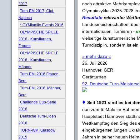
noch attraktive Mehrkampfeve
2017
Olympiazyklus 2025-2028 in 
Turn-EM 2017, Cluj-
Resultate
relevanter Wettb
Napoca
Landesmeisterschaften, über 
* GYMfamily-Events 2016
internationalen Turnieren -
in
OLYMPISCHE SPIELE
vielseitige kunstturnerische 
2016 - Kunstturnen,
Turndisziplin, sondern ist ein
Frauen
OLYMPISCHE SPIELE
» mehr dazu «
2016 - Kunstturnen,
26. Juli 2026
Männer
Hannover, GER
Turn-EM, 2016 Frauen,
Gerätturnen
Bern
92. Deutsche Turn-Meistersc
Turn-EM, 2016, Männer,
Bern
♦
Challenge Cup-Serie
Seit 1921 sind es bei de
2016
nun zum 6. Male im Rahmen 
Hauptstadt Hannover stattfi
Deutsche Turn-Ligen
Wettkampftag den Sieg des e
2016
eingebürgerten jungen Ukra
TURN-WM, Glasgow
Jahren in seiner neuen Heim
2015