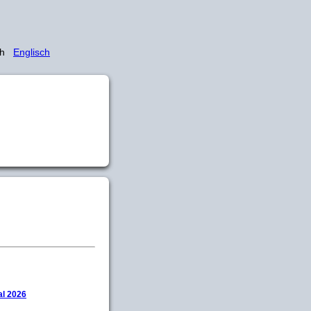
sch
Englisch
l 2026