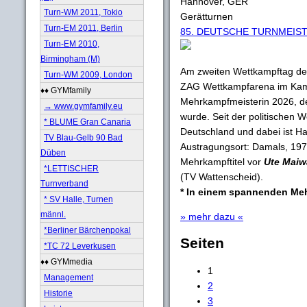
Hannover, GER
Turn-WM 2011, Tokio
Gerätturnen
Turn-EM 2011, Berlin
85. DEUTSCHE TURNMEIST
Turn-EM 2010,
Birmingham (M)
Am zweiten Wettkampftag d
Turn-WM 2009, London
ZAG Wettkampfarena im Kam
♦♦ GYMfamily
Mehrkampfmeisterin 2026, d
→ www.gymfamily.eu
wurde. Seit der politischen 
* BLUME Gran Canaria
Deutschland und dabei ist H
TV Blau-Gelb 90 Bad
Austragungsort: Damals, 197
Düben
Mehrkampftitel vor
Ute Maiw
*LETTISCHER
(TV Wattenscheid).
Turnverband
* In einem spannenden Me
* SV Halle, Turnen
männl.
» mehr dazu «
*Berliner Bärchenpokal
Seiten
*TC 72 Leverkusen
♦♦ GYMmedia
1
Management
2
Historie
3