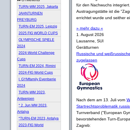
für den Nachwuchs integriert
TURN-WM 2025, Jakarta
Austragungstätte ist die "Za
JAHNTURNEN
errichtet wurde und seither 
FREYBURG
TURN-EM 2025, Leipzig
» mehr dazu «
2025 FIG WORLD CUPS
1. August 2026
OLYMPISCHE SPIELE
Lausanne, SUI
2024
Gerätturnen
2024-World Challenge
Russische und weißrussische
Cups
zugelassen
TURN-EM 2024, Rimini
2024-FIG World Cups
I. GYMfamily Eventserie
2024
TURN-WM 2023,
Antwerpen
Nach dem am 13. Juli vom
W
* 2. Jun.WM 2023,
Startrechtsproblematik russis
Antalya
Turnverband ("European Gy
*TURN-EM 2023, Antalya
bevorstehenden Turn-Europam
2023-FIG World
Zagreb: