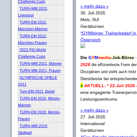
Challenge Cups
» mehr dazu «
TURN-WM 2022,
30. Juli 2026
Liverpool
Mels, SUI
TURN-EM 2022,
Gerätturnen
München-Männer
*GYMbörse: Trainerbedarf in
TURN-EM 2022,
Österreich
München-Frauen
2022-FIG World
Challenge Cups
Die
G
Y
M
media
-Job-Börse
TURN-WM 2021, Männer
2028
die effizienteste Form de
TURN-WM 2021, Frauen
Disziplinen und steht auch trotz
OLYMPISCHE SPIELE
Dienstleister bei entsprechend
2021
♦
AKTUELL:
* 22-Juli 2026 
Turn-EM 2021, Basel
eine engagierte Trainerpersö
TURN-EM 2020, Mersin-
Leistungszentrums.
Männer
» mehr dazu «
TURN-EM 2020, Mersin-
27. Juli 2026
Frauen
International
TURN-WM 2019,
Gerätturnen
Stuttgart