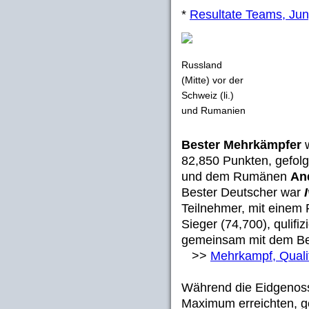
*
Resultate Teams, Ju
Russland
(Mitte) vor der
Schweiz (li.)
und Rumanien
Bester Mehrkämpfer
w
82,850 Punkten, gefol
und dem Rumänen
An
Bester Deutscher war
Teilnehmer, mit einem
Sieger (74,700), qulifi
gemeinsam mit dem Be
>>
Mehrkampf, Qualif
Während die Eidgenosse
Maximum erreichten, g