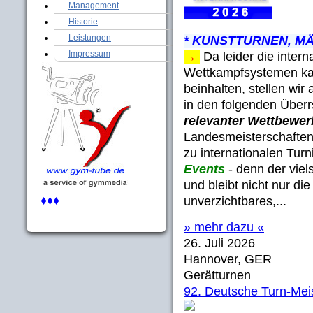
Management
Historie
Leistungen
* KUNSTTURNEN, MÄ
Impressum
→
Da leider die inter
Wettkampfsystemen ka
beinhalten, stellen wi
in den folgenden Überr
relevanter Wettbewer
Landesmeisterschaften,
zu internationalen Turn
Events
- denn der viel
und bleibt nicht nur die
♦♦♦
unverzichtbares,...
» mehr dazu «
26. Juli 2026
Hannover, GER
Gerätturnen
92. Deutsche Turn-Mei